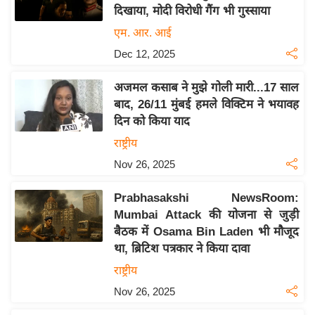
दिखाया, मोदी विरोधी गैंग भी गुस्साया
य
एम. आर. आई
बि
Dec 12, 2025
ज़
ने
अजमल कसाब ने मुझे गोली मारी...17 साल
स
बाद, 26/11 मुंबई हमले विक्टिम ने भयावह
उ
दिन को किया याद
द्यो
राष्ट्रीय
ग
Nov 26, 2025
ज
ग
Prabhasakshi NewsRoom:
त
Mumbai Attack की योजना से जुड़ी
वि
बैठक में Osama Bin Laden भी मौजूद
शे
था, ब्रिटिश पत्रकार ने किया दावा
ष
राष्ट्रीय
ज्ञ
Nov 26, 2025
रा