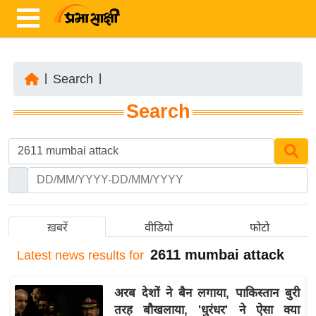
|
Search
|
ता
Search
ज़ा
ख
ब
र
रा
ष्ट्री
ख़बरें
वीडियो
फोटो
य
2611 mumbai attack
Latest
news results for
अं
त
अरब देशों ने बैन लगाया, पाकिस्तान बुरी
र्रा
तरह बौखलाया, 'धुरंधर' ने ऐसा क्या
ष्ट्री