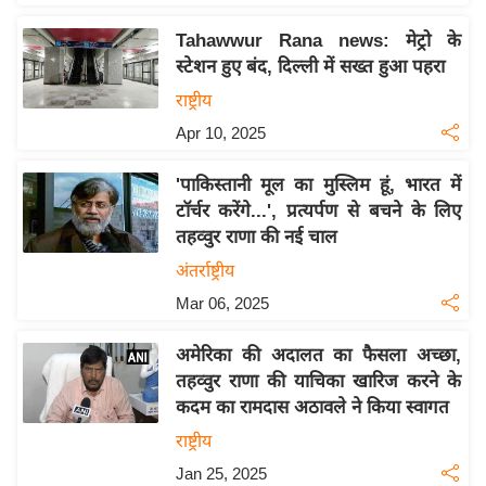
इ
Tahawwur Rana news: मेट्रो के
म
स्टेशन हुए बंद, दिल्ली में सख्त हुआ पहरा
ई
राष्ट्रीय
-
Apr 10, 2025
पे
प
'पाकिस्तानी मूल का मुस्लिम हूं, भारत में
र
टॉर्चर करेंगे...', प्रत्यर्पण से बचने के लिए
मि
तहव्वुर राणा की नई चाल
सा
अंतर्राष्ट्रीय
ल
Mar 06, 2025
बे
अमेरिका की अदालत का फैसला अच्छा,
मि
तहव्वुर राणा की याचिका खारिज करने के
सा
कदम का रामदास अठावले ने किया स्वागत
ल
राष्ट्रीय
श
Jan 25, 2025