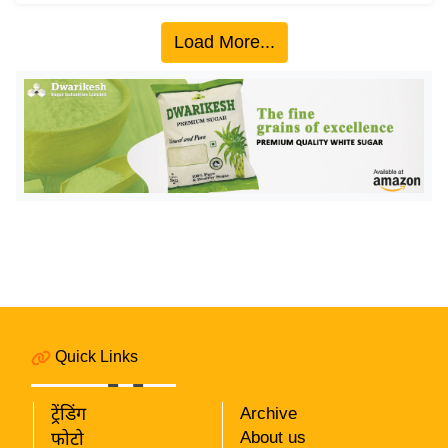
ख्सि
य
Load More...
त
यं
ग
इं
डि
या
सा
हि
त्य
ज
ग
त
Quick Links
ऑ
टो
ट्रेंडिंग
Archive
About us
व
फोटो