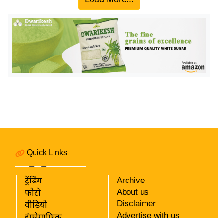
य
बि
ज़
ने
स
उ
द्यो
ग
ज
ग
त
Quick Links
वि
शे
ट्रेंडिंग
Archive
ष
About us
फोटो
ज्ञ
Disclaimer
वीडियो
रा
Advertise with us
इंफ़ोग्राफ़िक