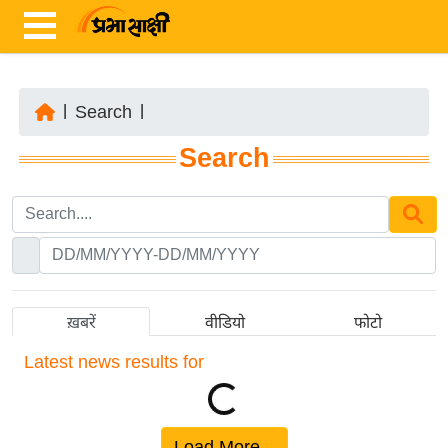
|
Search
|
ता
Search
ज़ा
ख
ब
र
रा
ष्ट्री
ख़बरें
वीडियो
फोटो
य
Latest
news results for
अं
त
र्रा
ष्ट्री
Load More...