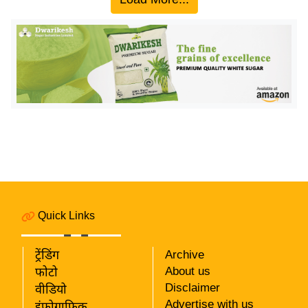
य
बि
ज़
ने
स
उ
द्यो
ग
ज
ग
त
Quick Links
वि
शे
ट्रेंडिंग
Archive
ष
About us
फोटो
ज्ञ
Disclaimer
वीडियो
रा
Advertise with us
इंफ़ोग्राफ़िक