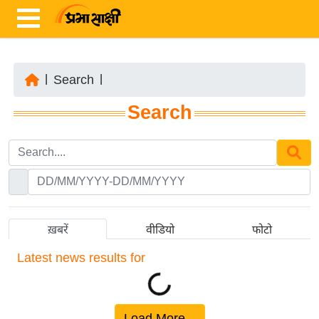
|
Search
|
ता
Search
ज़ा
ख
ब
र
रा
ष्ट्री
ख़बरें
वीडियो
फोटो
य
Latest
news results for
अं
त
र्रा
ष्ट्री
Load More...