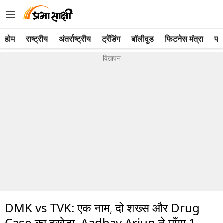
होम
राष्ट्रीय
अंतर्राष्ट्रीय
ट्रेंडिंग
बॉलीवुड
फिटनेस मंत्रा
फो
DMK vs TVK: एक नाम, दो शख्स और Drug
Case का बखेड़ा, Aadhav Arjun ने माँगा 1