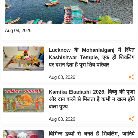
s
a
l
C
Aug 08, 2026
o
d
e
Lucknow के Mohanlalganj में स्थित
Kashishwar Temple, एक ही शिवलिंग
O
पर दर्शन देता है पूरा शिव परिवार
f
E
Aug 08, 2026
t
h
Kamika Ekadashi 2026: विष्णु की पूजा
i
और दान करने से मिलता है कभी न खत्म होने
c
वाला पुण्य
s
Aug 08, 2026
R
S
विभिन्न द्रव्यों से बनते हैं शिवलिंग, जानिये