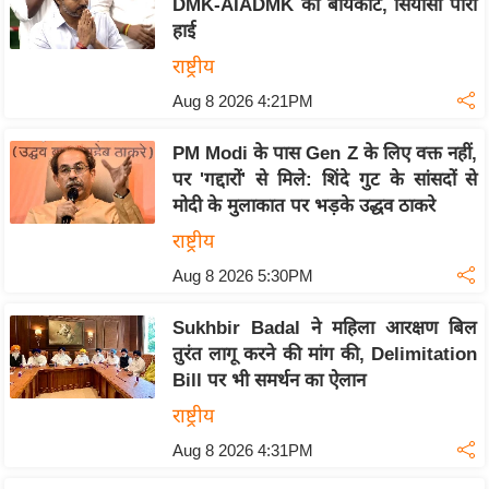
DMK-AIADMK का बायकॉट, सियासी पारा
इ
हाई
म
राष्ट्रीय
ई
Aug 8 2026 4:21PM
-
पे
PM Modi के पास Gen Z के लिए वक्त नहीं,
प
पर 'गद्दारों' से मिले: शिंदे गुट के सांसदों से
र
मोदी के मुलाकात पर भड़के उद्धव ठाकरे
मि
राष्ट्रीय
सा
Aug 8 2026 5:30PM
ल
Sukhbir Badal ने महिला आरक्षण बिल
बे
तुरंत लागू करने की मांग की, Delimitation
मि
Bill पर भी समर्थन का ऐलान
सा
राष्ट्रीय
ल
Aug 8 2026 4:31PM
श