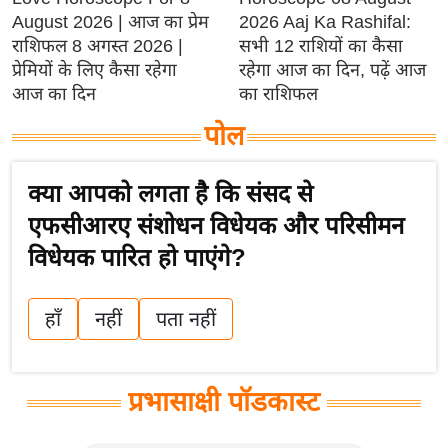
टो
August 2026 | आज का प्रेम
2026 Aaj Ka Rashifal:
राशिफल 8 अगस्त 2026 |
सभी 12 राशियों का कैसा
वी
प्रेमियों के लिए कैसा रहेगा
रहेगा आज का दिन, पढ़ें आज
डि
आज का दिन
का राशिफल
यो
पोल
ऑ
डि
यो
क्या आपको लगता है कि संसद से
इं
एफसीआरए संशोधन विधेयक और परिसीमन
फ़ो
विधेयक पारित हो पाएंगे?
ग्रा
फ़ि
हाँ
नहीं
पता नहीं
क
रा
ज्यों
प्रभासाक्षी पॉडकास्ट
से
श