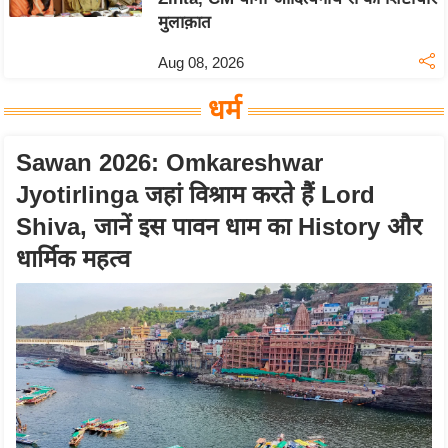
c
मुलाक़ात
y
G
Aug 08, 2026
r
धर्म
i
e
Sawan 2026: Omkareshwar
v
a
Jyotirlinga जहां विश्राम करते हैं Lord
n
Shiva, जानें इस पावन धाम का History और
c
धार्मिक महत्व
e
R
e
d
r
e
s