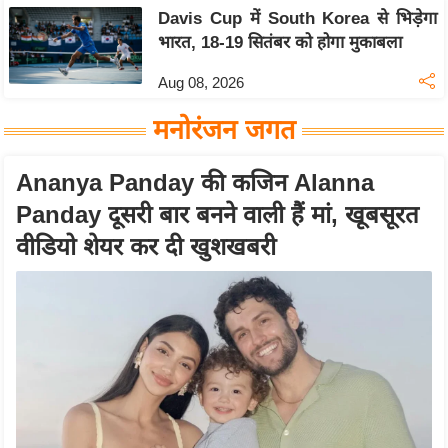
Davis Cup में South Korea से भिड़ेगा
C
भारत, 18-19 सितंबर को होगा मुकाबला
o
n
Aug 08, 2026
t
मनोरंजन जगत
a
c
Ananya Panday की कजिन Alanna
t
Panday दूसरी बार बनने वाली हैं मां, खूबसूरत
E
d
वीडियो शेयर कर दी खुशखबरी
i
t
o
r
A
d
v