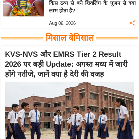
S
किस द्रव्य से बने शिवलिंग के पूजन से क्या
लाभ होता है?
O
u
Aug 08, 2026
r
T
मिसाल बेमिसाल
e
a
KVS-NVS और EMRS Tier 2 Result
m
2026 पर बड़ी Update: अगस्त मध्य में जारी
E
होंगे नतीजे, जानें क्या है देरी की वजह
x
p
e
r
t
P
a
n