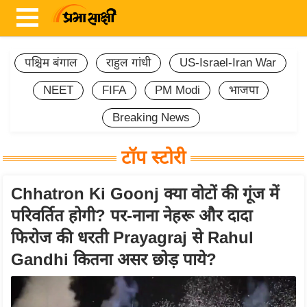
पश्चिम बंगाल
राहुल गांधी
US-Israel-Iran War
NEET
FIFA
PM Modi
भाजपा
ता
ज़ा
Breaking News
ख
ब
टॉप स्टोरी
र
Chhatron Ki Goonj क्या वोटों की गूंज में
रा
ष्ट्री
परिवर्तित होगी? पर-नाना नेहरू और दादा
य
फिरोज की धरती Prayagraj से Rahul
अं
Gandhi कितना असर छोड़ पाये?
त
र्रा
ष्ट्री