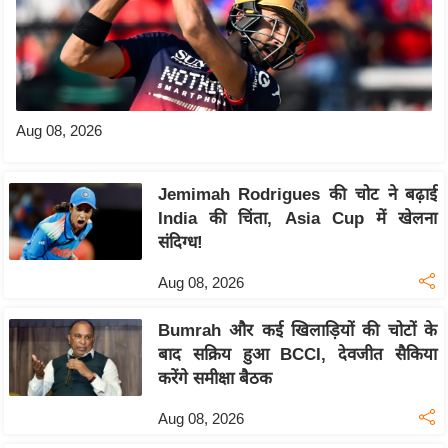
d
e
o
s
i
Aug 08, 2026
O
S
Jemimah Rodrigues की चोट ने बढ़ाई
A
India की चिंता, Asia Cup में खेलना
p
संदिग्ध!
p
Aug 08, 2026
A
b
Bumrah और कई खिलाड़ियों की चोटों के
o
बाद सक्रिय हुआ BCCI, देवजीत सैकिया
u
करेंगे समीक्षा बैठक
t
Aug 08, 2026
u
s