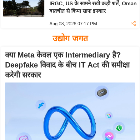
IRGC, US के सामने रखी कड़ी शर्तें, Oman
आ
बातचीत से किया साफ इनकार
र
.
Aug 08, 2026 07:17 PM
आ
उद्योग जगत
ई
.
क्या Meta केवल एक Intermediary है?
चा
Deepfake विवाद के बीच IT Act की समीक्षा
य
करेगी सरकार
प
र
स
मी
क्षा
ध
र्म
ज्यो