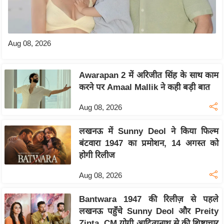
e
r
t
i
Aug 08, 2026
s
e
Awarapan 2 में अरिजीत सिंह के साथ काम
P
करने पर Amaal Mallik ने कही बड़ी बात
r
i
Aug 08, 2026
v
लखनऊ में Sunny Deol ने किया फिल्म
a
बंटवारा 1947 का प्रमोशन, 14 अगस्त को
c
होगी रिलीज
y
P
Aug 08, 2026
o
l
Bantwara 1947 की रिलीज़ से पहले
लखनऊ पहुँचे Sunny Deol और Preity
i
Zinta, CM योगी आदित्यनाथ से की शिष्टाचार