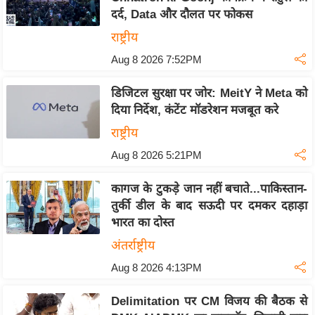
य
दर्द, Data और दौलत पर फोकस
ब
राष्ट्रीय
ज
Aug 8 2026 7:52PM
ट
खे
डिजिटल सुरक्षा पर जोर: MeitY ने Meta को
ल
दिया निर्देश, कंटेंट मॉडरेशन मजबूत करे
क्रि
राष्ट्रीय
के
Aug 8 2026 5:21PM
ट
I
कागज के टुकड़े जान नहीं बचाते...पाकिस्तान-
P
तुर्की डील के बाद सऊदी पर दमकर दहाड़ा
L
भारत का दोस्त
2
अंतर्राष्ट्रीय
0
Aug 8 2026 4:13PM
2
6
Delimitation पर CM विजय की बैठक से
क्रा