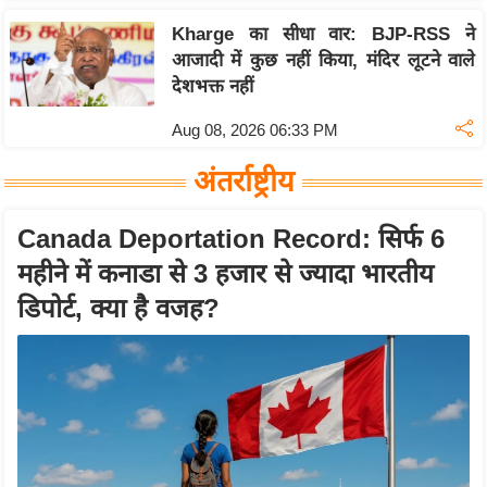
ट
ने
Kharge का सीधा वार: BJP-RSS ने
स
आजादी में कुछ नहीं किया, मंदिर लूटने वाले
मं
देशभक्त नहीं
त्रा
Aug 08, 2026 06:33 PM
रि
ले
अंतर्राष्ट्रीय
श
न
Canada Deportation Record: सिर्फ 6
शि
महीने में कनाडा से 3 हजार से ज्यादा भारतीय
प
डिपोर्ट, क्या है वजह?
रा
ज
नी
ति
वि
श्ले