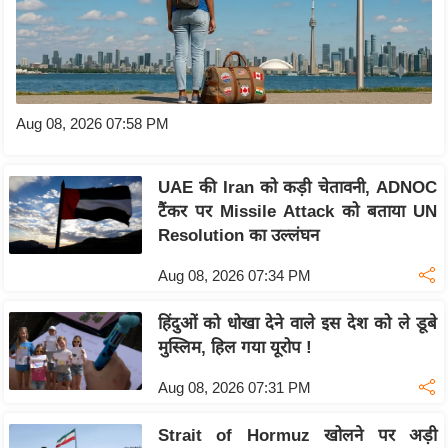
ष
ण
स
म
सा
Aug 08, 2026 07:58 PM
म
यि
UAE की Iran को कड़ी चेतावनी, ADNOC
क
टैंकर पर Missile Attack को बताया UN
मा
Resolution का उल्लंघन
तृ
Aug 08, 2026 07:34 PM
भू
मि
हिंदुओं को धोखा देने वाले इस देश को ले डूबे
स्तं
मुस्लिम, हिल गया यूरोप !
भ
Aug 08, 2026 07:31 PM
ए
म
Strait of Hormuz खोलने पर अड़ी
.