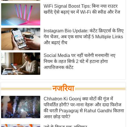
ड
WiFi Signal Boost Tips: बिना नया राउटर
हॉ
खरीदे ऐसे बढ़ाएं घर में Wi-Fi की स्पीड और रेंज
ली
वु
ड
Instagram Bio Update: कंटेंट क्रिएटर्स के लिए
गेम चेंजर, अब एक साथ जोड़ें 5 Multiple Links
फि
और बढ़ाएं रीच
ल्म
स
Social Media पर नहीं चलेगी मनमानी! नए
मी
नियम के तहत सिर्फ 2 घंटे में हटाना होगा
आपत्तिजनक कंटेंट
क्षा
B
r
नजरिया
e
Chhatron Ki Goonj क्या वोटों की गूंज में
a
परिवर्तित होगी? पर-नाना नेहरू और दादा फिरोज
k
की धरती Prayagraj से Rahul Gandhi कितना
i
असर छोड़ पाये?
n