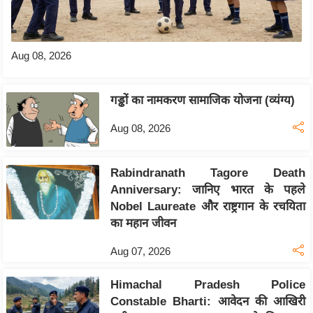
e
l
L
Aug 08, 2026
o
k
गड्ढों का नामकरण सामाजिक योजना (व्यंग्य)
s
a
Aug 08, 2026
b
h
Rabindranath Tagore Death
a
Anniversary: जानिए भारत के पहले
c
Nobel Laureate और राष्ट्रगान के रचयिता
h
का महान जीवन
u
n
Aug 07, 2026
a
v
Himachal Pradesh Police
Constable Bharti: आवेदन की आखिरी
A