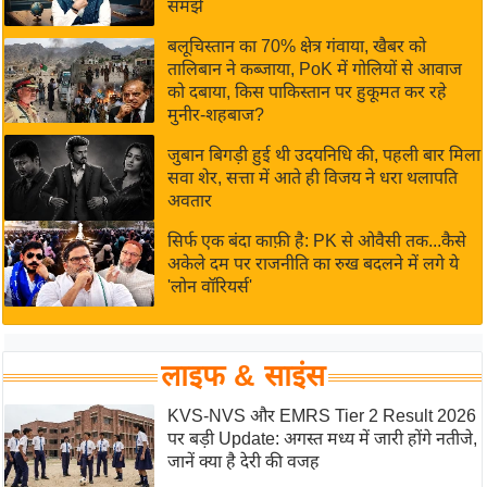
समझें
र्ल्ड
बलूचिस्तान का 70% क्षेत्र गंवाया, खैबर को
न्यू
तालिबान ने कब्जाया, PoK में गोलियों से आवाज
ज
को दबाया, किस पाकिस्तान पर हुकूमत कर रहे
ब्री
मुनीर-शहबाज?
फ
जुबान बिगड़ी हुई थी उदयनिधि की, पहली बार मिला
म
सवा शेर, सत्ता में आते ही विजय ने धरा थलापति
नो
अवतार
रं
सिर्फ एक बंदा काफ़ी है: PK से ओवैसी तक...कैसे
ज
अकेले दम पर राजनीति का रुख बदलने में लगे ये
न
'लोन वॉरियर्स'
ज
ग
त
लाइफ & साइंस
बॉ
KVS-NVS और EMRS Tier 2 Result 2026
ली
पर बड़ी Update: अगस्त मध्य में जारी होंगे नतीजे,
वु
जानें क्या है देरी की वजह