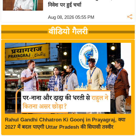
रा
निवेश पर हुई चर्चा
शि
Aug 08, 2026 05:55 PM
फ
ल
वीडियो गैलरी
वि
शे
ष
वि
श्ले
ष
ण
ट्रें
डिं
ग
Rahul Gandhi Chhatron Ki Goonj in Prayagraj, क्या
Q
2027 में बदल पाएगी Uttar Pradesh की सियासी तस्वीर
u