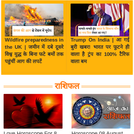
i
c
k
L
i
Wildfire preparedness in
Trump On India | आ गई
n
the UK | जमीन में दबे दूसरे
बुरी खबर! भारत पर फूटने ही
k
विश्व युद्ध के बिना फटे बमों तक
वाला है ट्रंप का 100% टैरिफ
s
पहुंचीं आग की लपटें
वाला बम
वि
धा
न
राशिफल
स
भा
चु
ना
व
फो
Love Horoscope For 8
Horoscope 08 August