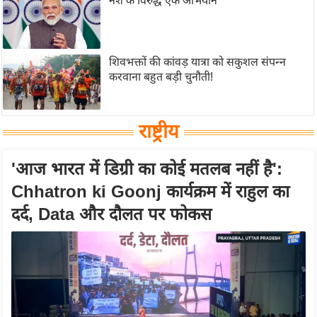
नशे के विरुद्ध एक अभियान
g
N
e
w
शिवभक्तों की कांवड़ यात्रा को सकुशल संपन्न
करवाना बहुत बड़ी चुनौती!
s
ला
इ
राष्ट्रीय
फ
स्टा
'आज भारत में डिग्री का कोई मतलब नहीं है':
इ
Chhatron ki Goonj कार्यक्रम में राहुल का
ल
दर्द, Data और दौलत पर फोकस
टे
क्नॉ
लॉ
जी
ब्यू
टी