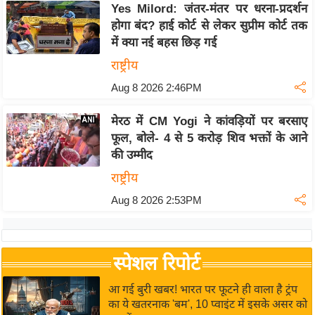
ख्सि
Yes Milord: जंतर-मंतर पर धरना-प्रदर्शन
य
होगा बंद? हाई कोर्ट से लेकर सुप्रीम कोर्ट तक
त
में क्या नई बहस छिड़ गई
यं
राष्ट्रीय
ग
Aug 8 2026 2:46PM
इं
डि
मेरठ में CM Yogi ने कांवड़ियों पर बरसाए
या
फूल, बोले- 4 से 5 करोड़ शिव भक्तों के आने
की उम्मीद
सा
हि
राष्ट्रीय
त्य
Aug 8 2026 2:53PM
ज
ग
त
स्पेशल रिपोर्ट
ऑ
टो
आ गई बुरी खबर! भारत पर फूटने ही वाला है ट्रंप
का ये खतरनाक 'बम', 10 प्वाइंट में इसके असर को
व