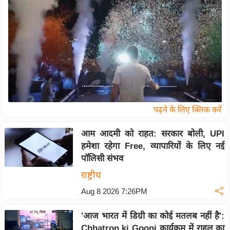
य
बि
ज़
ने
स
उ
द्यो
ग
पढ़ने के लिए क्लिक करें
ज
आम आदमी को राहत: सरकार बोली, UPI
ग
हमेशा रहेगा Free, व्यापारियों के लिए नई
त
पॉलिसी संभव
वि
राष्ट्रीय
शे
Aug 8 2026 7:26PM
ष
ज्ञ
'आज भारत में डिग्री का कोई मतलब नहीं है':
रा
Chhatron ki Goonj कार्यक्रम में राहुल का