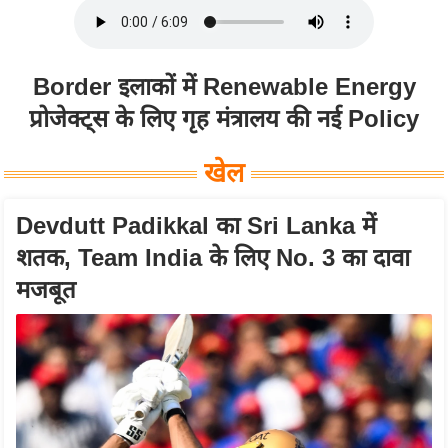
ह
रों
से
Border इलाकों में Renewable Energy
वे
प्रोजेक्ट्स के लिए गृह मंत्रालय की नई Policy
ब
स्टो
खेल
री
का
Devdutt Padikkal का Sri Lanka में
र्टू
शतक, Team India के लिए No. 3 का दावा
न
मजबूत
S
h
o
r
t
V
i