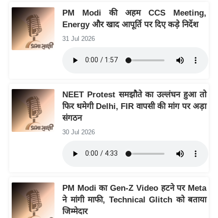
ख्सि
PM Modi की अहम CCS Meeting,
य
Energy और खाद आपूर्ति पर दिए कड़े निर्देश
त
31 Jul 2026
यं
ग
इं
डि
NEET Protest समझौते का उल्लंघन हुआ तो
या
फिर थमेगी Delhi, FIR वापसी की मांग पर अड़ा
सा
संगठन
हि
30 Jul 2026
त्य
ज
ग
त
PM Modi का Gen-Z Video हटने पर Meta
ऑ
ने मांगी माफी, Technical Glitch को बताया
टो
जिम्मेदार
व