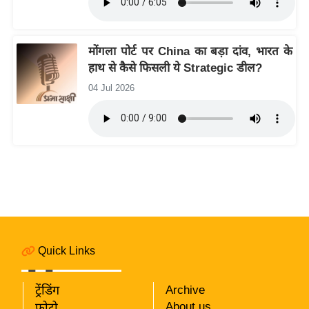
रा
शि
फ
मोंगला पोर्ट पर China का बड़ा दांव, भारत के
ल
हाथ से कैसे फिसली ये Strategic डील?
वि
04 Jul 2026
शे
ष
वि
श्ले
ष
ण
ट्रें
डिं
ग
Quick Links
Q
ट्रेंडिंग
Archive
u
About us
फोटो