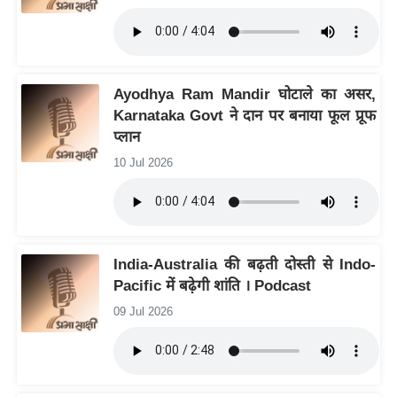
आ
र
.
आ
Ayodhya Ram Mandir घोटाले का असर,
ई
Karnataka Govt ने दान पर बनाया फूल प्रूफ
.
प्लान
चा
10 Jul 2026
य
प
र
स
India-Australia की बढ़ती दोस्ती से Indo-
मी
Pacific में बढ़ेगी शांति । Podcast
क्षा
09 Jul 2026
ध
र्म
ज्यो