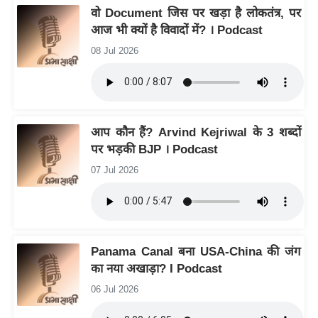
ति
वो Document जिस पर खड़ा है लोकतंत्र, पर
ष
आज भी क्यों है विवादों में? । Podcast
प्र
08 Jul 2026
भु
म
हि
मा
आप कौन हैं? Arvind Kejriwal के 3 शब्दों
/
पर भड़की BJP । Podcast
ध
07 Jul 2026
र्म
स्थ
ल
व्र
Panama Canal बना USA-China की जंग
त
का नया अखाड़ा? I Podcast
त्यो
हा
06 Jul 2026
र