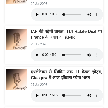
र्ल्ड
29 Jul 2026
न्यू
ज
ब्री
फ
IAF की बढ़ेगी ताकत: 114 Rafale Deal पर
France के जवाब का इंतजार
म
नो
28 Jul 2026
रं
ज
न
ज
एथलेटिक्स से स्विमिंग तक 11 मेडल इवेंट्स,
ग
Glasgow में आज इतिहास रचेगा भारत
त
27 Jul 2026
बॉ
ली
वु