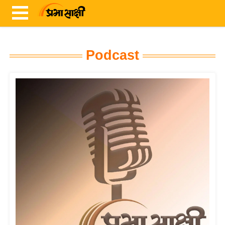
Podcast
ता
ज़ा
ख
ब
र
रा
ष्ट्री
य
अं
त
र्रा
ष्ट्री