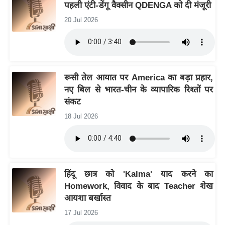
पहली एंटी-डेंगू वैक्सीन QDENGA को दी मंजूरी
/
20 Jul 2026
फै
श
न
घ
रे
रूसी तेल आयात पर America का बड़ा प्रहार,
नए बिल से भारत-चीन के व्यापारिक रिश्तों पर
लू
संकट
नु
स्खे
18 Jul 2026
प
र्य
ट
न
हिंदू छात्र को 'Kalma' याद करने का
स्थ
Homework, विवाद के बाद Teacher शेख
ल
आयशा बर्खास्त
फि
17 Jul 2026