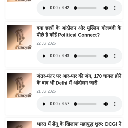
g
N
e
w
क्या छात्रों के आंदोलन और मुस्लिम गोलबंदी के
s
पीछे है कोई Political Connect?
ला
22 Jul 2026
इ
फ
स्टा
इ
जंतर-मंतर पर आर-पार की जंग, 170 घायल होने
ल
के बाद भी Delhi में आंदोलन जारी
टे
21 Jul 2026
क्नॉ
लॉ
जी
ब्यू
भारत में डेंगू के खिलाफ महायुद्ध शुरू: DCGI ने
टी