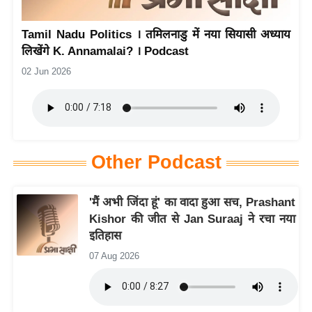
य
Tamil Nadu Politics । तमिलनाडु में नया सियासी अध्याय
बि
लिखेंगे K. Annamalai? । Podcast
ज़
02 Jun 2026
ने
स
उ
द्यो
ग
Other Podcast
ज
ग
'मैं अभी जिंदा हूं' का वादा हुआ सच, Prashant
त
Kishor की जीत से Jan Suraaj ने रचा नया
वि
इतिहास
शे
07 Aug 2026
ष
ज्ञ
रा