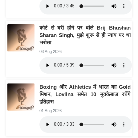
इ
म
ई
कोर्ट से बरी होने पर बोले Brij Bhushan
-
Sharan Singh, मुझे शुरू से ही न्याय पर था
पे
भरोसा
प
03 Aug 2026
र
मि
सा
ल
Boxing और Athletics में भारत का Gold
मिशन, Lovlina समेत 10 मुक्केबाज रचेंगे
बे
इतिहास
मि
01 Aug 2026
सा
ल
श