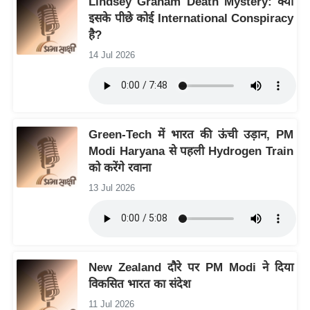
Lindsey Graham Death Mystery: क्या
ष
इसके पीछे कोई International Conspiracy
ण
है?
स
14 Jul 2026
म
सा
म
यि
Green-Tech में भारत की ऊंची उड़ान, PM
क
Modi Haryana से पहली Hydrogen Train
मा
को करेंगे रवाना
तृ
13 Jul 2026
भू
मि
स्तं
भ
New Zealand दौरे पर PM Modi ने दिया
ए
विकसित भारत का संदेश
म
11 Jul 2026
.