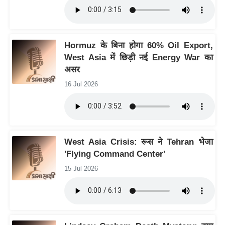
ट
ने
स
मं
Hormuz के बिना होगा 60% Oil Export,
त्रा
West Asia में छिड़ी नई Energy War का
रि
असर
ले
16 Jul 2026
श
न
शि
प
West Asia Crisis: रूस ने Tehran भेजा
रा
'Flying Command Center'
ज
15 Jul 2026
नी
ति
वि
श्ले