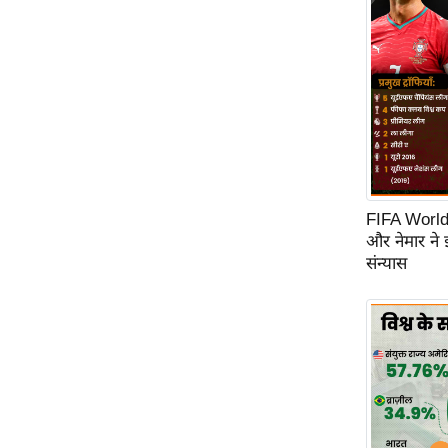
Code Of Ethics
RSS
Our Team
Expert Panel
Loksabhachunav
Android App
FIFA World C
और नेमार ने
संन्यास