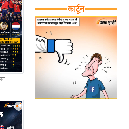
कार्टून
ियन