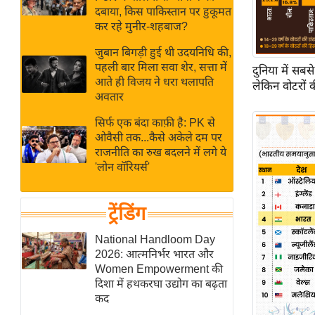
बजट
Hindi
दबाया, किस पाकिस्तान पर हुकूमत
खेल
News
कर रहे मुनीर-शहबाज?
क्रिकेट
जुबान बिगड़ी हुई थी उदयनिधि की,
Hindi
IPL
पहली बार मिला सवा शेर, सत्ता में
दुनिया में सब
आते ही विजय ने धरा थलापति
Videos
2026
लेकिन वोटरों क
अवतार
क्राइम
सिर्फ एक बंदा काफ़ी है: PK से
ई-पेपर
ओवैसी तक...कैसे अकेले दम पर
मिसाल बेमिसाल
राजनीति का रुख बदलने में लगे ये
'लोन वॉरियर्स'
शख्सियत
यंग इंडिया
ट्रेंडिंग
साहित्य जगत
ऑटो वर्ल्ड
National Handloom Day
2026: आत्मनिर्भर भारत और
न्यूज ब्रीफ
Women Empowerment की
मनोरंजन जगत
दिशा में हथकरघा उद्योग का बढ़ता
कद
बॉलीवुड