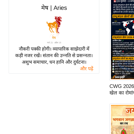
विश्लेषण
मेष | Aries
ट्रेंडिंग
Q
u
i
नौकरी पक्की होगी। व्यापारिक साझेदारी में
c
कड़ी नजर रखें। संतान की उन्नति से प्रसन्नता।
k
अशुभ समाचार, धन हानि और दुर्घटना।
L
और पढ़ें
i
n
k
CWG 2026: ग्ल
s
खेल का रोमां
विधानसभा
चुनाव
फोटो
वीडियो