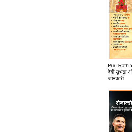
ऑडियो
इंफ़ोग्राफ़िक
राज्यों से
शहरों से
वेब स्टोरी
कार्टून
Short
Puri Rath Y
Videos
देवी सुभद्रा 
iOS App
जानकारी
About us
Contact Editor
Advertise
Privacy Policy
Grievance
Redressal