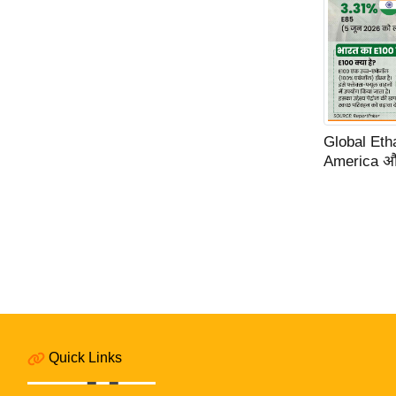
Global Ethano
America और 
Quick Links