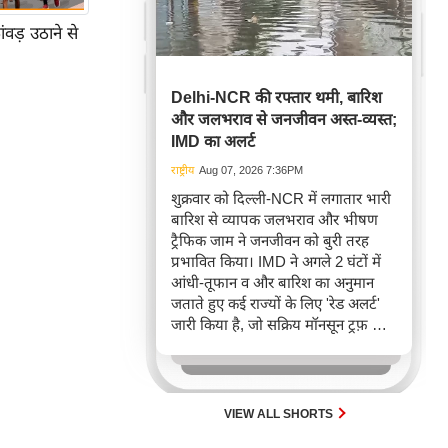
वड़ उठाने से
Delhi-NCR की रफ्तार थमी, बारिश
और जलभराव से जनजीवन अस्त-व्यस्त;
IMD का अलर्ट
राष्ट्रीय
Aug 07, 2026 7:36PM
शुक्रवार को दिल्ली-NCR में लगातार भारी
बारिश से व्यापक जलभराव और भीषण
ट्रैफिक जाम ने जनजीवन को बुरी तरह
प्रभावित किया। IMD ने अगले 2 घंटों में
आंधी-तूफान व और बारिश का अनुमान
जताते हुए कई राज्यों के लिए 'रेड अलर्ट'
जारी किया है, जो सक्रिय मॉनसून ट्रफ़ और
चक्रवाती हवाओं के घेरे का परिणाम है,
जिससे यातायात बाधित होने के साथ-साथ
सफदरजंग अस्पताल में भी जलभराव की
स्थिति बनी।
VIEW ALL SHORTS