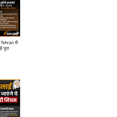
 Tehran से
 पूरा