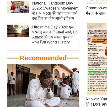
हॉलीवुड
National Handloom Day
Commonweal
2026: Swadeshi Movement
फिल्म समीक्षा
मेडल के साथ 
से PM Modi की पहल तक, जानें
Breaking
इस दिन का गौरवशाली इतिहास
News
Hiroshima Day 2026: एक
लाइफस्टाइल
परमाणु बम ने ली लाखों जानें, US
Attack की उस काली सुबह ने
टेक्नॉलॉजी
बदल दिया World History
ब्यूटी/फैशन
घरेलू नुस्खे
Recommended
पर्यटन स्थल
फिटनेस मंत्रा
रिलेशनशिप
राजनीति
विश्लेषण
समसामयिक
Kanwar Yatra 
लिए Do's and
मातृभूमि