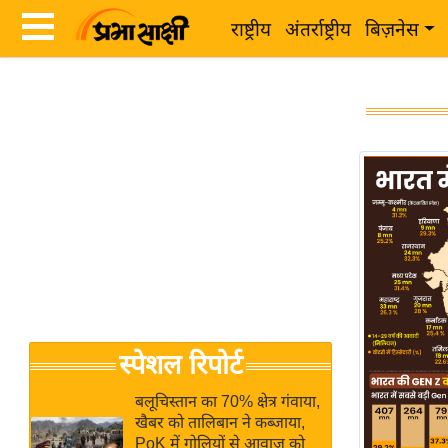
राष्ट्रीय
अंतर्राष्ट्रीय
बिज़नेस
Latest
ता
News
ज़ा
in
ख
Hindi
ब
र
Hindi
राष्ट्रीय
News
अंतर्राष्ट्रीय
Live
बिज़नेस
उद्योग
Breaking
स्पेशल रिपोर्ट
जगत
News in
विशेषज्ञ
Hindi
बलूचिस्तान का 70% क्षेत्र गंवाया,
राय
खैबर को तालिबान ने कब्जाया,
PoK में गोलियों से आवाज को