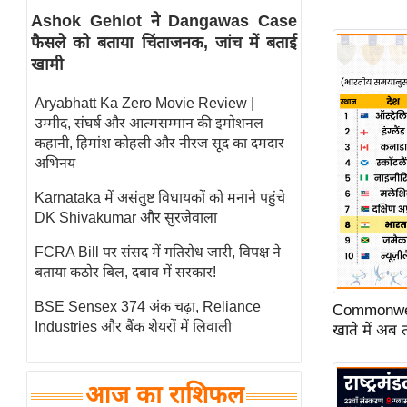
Ashok Gehlot ने Dangawas Case
स्तंभ
फैसले को बताया चिंताजनक, जांच में बताई
एम.
खामी
आर.
आई.
Aryabhatt Ka Zero Movie Review |
उम्मीद, संघर्ष और आत्मसम्मान की इमोशनल
चाय पर
कहानी, हिमांश कोहली और नीरज सूद का दमदार
समीक्षा
अभिनय
धर्म
Karnataka में असंतुष्ट विधायकों को मनाने पहुंचे
ज्योतिष
DK Shivakumar और सुरजेवाला
प्रभु
FCRA Bill पर संसद में गतिरोध जारी, विपक्ष ने
महिमा/
बताया कठोर बिल, दबाव में सरकार!
धर्मस्थल
BSE Sensex 374 अंक चढ़ा, Reliance
Commonwea
व्रत
Industries और बैंक शेयरों में लिवाली
खाते में अब
त्योहार
राशिफल
आज का राशिफल
विशेष