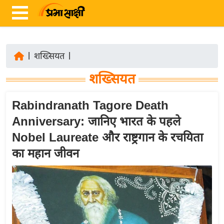
|
शख्सियत
|
ता
शख्सियत
ज़ा
ख
Rabindranath Tagore Death
ब
Anniversary: जानिए भारत के पहले
र
Nobel Laureate और राष्ट्रगान के रचयिता
रा
का महान जीवन
ष्ट्री
य
अं
त
र्रा
ष्ट्री