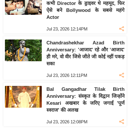
कभी Director के ड्राइवर थे महमूद, फिर
र्ल्ड
ऐसे बने Bollywood के सबसे महंगे
न्यू
Actor
ज
ब्री
Jul 23, 2026 12:14PM
फ
Chandrashekhar Azad Birth
म
Anniversary: 'आजाद' रहे और 'आजाद'
नो
ही मरे, वो वीर जिसे जीते जी कोई नहीं पकड़
रं
सका
ज
न
Jul 23, 2026 12:11PM
ज
Bal Gangadhar Tilak Birth
ग
Anniversary: संस्कृत के विद्वान जिन्होंने
त
Kesari अखबार के जरिए जगाई 'पूर्ण
बॉ
स्वराज' की अलख
ली
Jul 23, 2026 12:08PM
वु