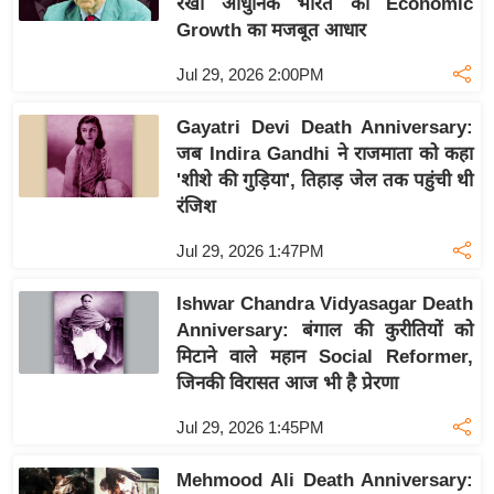
रखा आधुनिक भारत की Economic
ख्सि
Growth का मजबूत आधार
य
त
Jul 29, 2026 2:00PM
यं
Gayatri Devi Death Anniversary:
ग
जब Indira Gandhi ने राजमाता को कहा
इं
'शीशे की गुड़िया', तिहाड़ जेल तक पहुंची थी
डि
रंजिश
या
सा
Jul 29, 2026 1:47PM
हि
Ishwar Chandra Vidyasagar Death
त्य
Anniversary: बंगाल की कुरीतियों को
ज
मिटाने वाले महान Social Reformer,
ग
जिनकी विरासत आज भी है प्रेरणा
त
ऑ
Jul 29, 2026 1:45PM
टो
Mehmood Ali Death Anniversary:
व