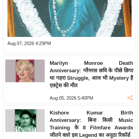
य
बि
ज़
ने
स
Aug 07, 2026 4:29PM
उ
द्यो
Marilyn Monroe Death
ग
Anniversary: ग्लैमरस छवि के पीछे छिपा
ज
था गहरा Struggle, आज भी Mystery है
ग
एक्ट्रेस की मौत
त
Aug 05, 2026 5:40PM
वि
शे
Kishore Kumar Birth
ष
Anniversary: बिना किसी Music
ज्ञ
Training के 8 Filmfare Awards
रा
जीतने वाले इस Legend का अनूठा रिकॉर्ड