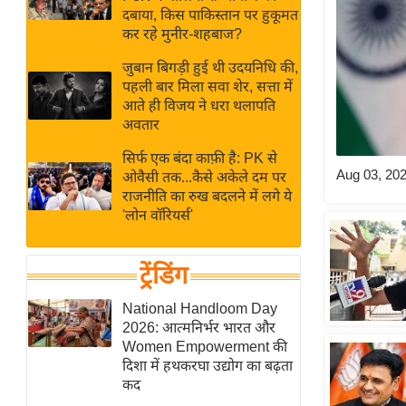
बजट
Hindi
दबाया, किस पाकिस्तान पर हुकूमत
खेल
News
कर रहे मुनीर-शहबाज?
क्रिकेट
जुबान बिगड़ी हुई थी उदयनिधि की,
Hindi
IPL
पहली बार मिला सवा शेर, सत्ता में
आते ही विजय ने धरा थलापति
Videos
2026
अवतार
क्राइम
सिर्फ एक बंदा काफ़ी है: PK से
ई-पेपर
Aug 03, 20
ओवैसी तक...कैसे अकेले दम पर
मिसाल बेमिसाल
राजनीति का रुख बदलने में लगे ये
'लोन वॉरियर्स'
शख्सियत
यंग इंडिया
ट्रेंडिंग
साहित्य जगत
ऑटो वर्ल्ड
National Handloom Day
2026: आत्मनिर्भर भारत और
न्यूज ब्रीफ
Women Empowerment की
मनोरंजन जगत
दिशा में हथकरघा उद्योग का बढ़ता
कद
बॉलीवुड