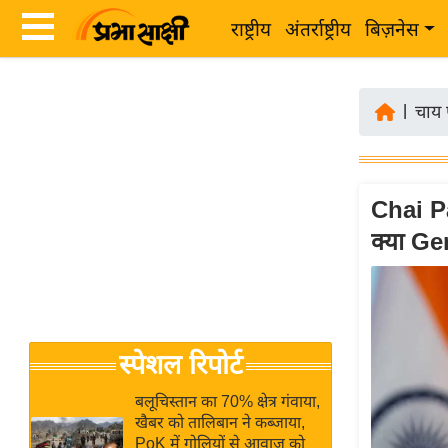
राष्ट्रीय
अंतर्राष्ट्रीय
बिज़नेस
Latest
ता
News
|
चाय 
ज़ा
in
ख
Hindi
ब
र
Chai Pa
Hindi
क्या Ge
राष्ट्रीय
News
अंतर्राष्ट्रीय
Live
बिज़नेस
उद्योग
Breaking
स्पेशल रिपोर्ट
जगत
News in
विशेषज्ञ
Hindi
बलूचिस्तान का 70% क्षेत्र गंवाया,
राय
खैबर को तालिबान ने कब्जाया,
PoK में गोलियों से आवाज को