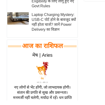
Eligibility के लिए लागू हुए नए
स्तंभ
Govt Rules
एम.
Laptop Charging Mystery:
आर.
USB-C पोर्ट होने के बावजूद क्यों
नहीं होता चार्ज? जानें Power
आई.
Delivery का विज्ञान
चाय पर
समीक्षा
आज का राशिफल
धर्म
ज्योतिष
मेष | Aries
प्रभु
महिमा/
धर्मस्थल
व्रत
त्योहार
नए लोगों से भेंट होंगी, जो लाभदायक होगी।
संतान की प्रगति से सुख और प्रसन्नता।
राशिफल
मनमर्जी नहीं चलेगी, मर्यादा में रहें। धन प्राप्ति
विशेष
के नए साधन बनेंगे।