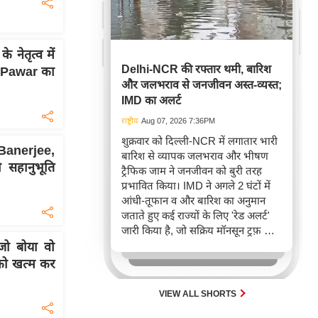
ेतृत्व में
Delhi-NCR की रफ्तार थमी, बारिश
 Pawar का
और जलभराव से जनजीवन अस्त-व्यस्त;
IMD का अलर्ट
राष्ट्रीय
Aug 07, 2026 7:36PM
शुक्रवार को दिल्ली-NCR में लगातार भारी
anerjee,
बारिश से व्यापक जलभराव और भीषण
सहानुभूति
ट्रैफिक जाम ने जनजीवन को बुरी तरह
प्रभावित किया। IMD ने अगले 2 घंटों में
आंधी-तूफान व और बारिश का अनुमान
जताते हुए कई राज्यों के लिए 'रेड अलर्ट'
जारी किया है, जो सक्रिय मॉनसून ट्रफ़ और
चक्रवाती हवाओं के घेरे का परिणाम है,
ो बोया वो
जिससे यातायात बाधित होने के साथ-साथ
को खत्म कर
सफदरजंग अस्पताल में भी जलभराव की
स्थिति बनी।
VIEW ALL SHORTS