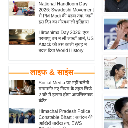
हॉलीवुड
National Handloom Day
2026: Swadeshi Movement
फिल्म समीक्षा
से PM Modi की पहल तक, जानें
Breaking
इस दिन का गौरवशाली इतिहास
News
Hiroshima Day 2026: एक
लाइफस्टाइल
परमाणु बम ने ली लाखों जानें, US
Attack की उस काली सुबह ने
टेक्नॉलॉजी
बदल दिया World History
ब्यूटी/फैशन
घरेलू नुस्खे
लाइफ & साइंस
पर्यटन स्थल
फिटनेस मंत्रा
Social Media पर नहीं चलेगी
मनमानी! नए नियम के तहत सिर्फ
रिलेशनशिप
2 घंटे में हटाना होगा आपत्तिजनक
राजनीति
कंटेंट
विश्लेषण
Himachal Pradesh Police
समसामयिक
Constable Bharti: आवेदन की
आखिरी तारीख तय, EWS
मातृभूमि