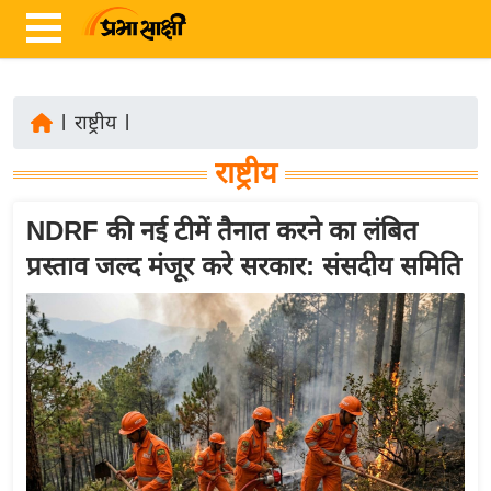
|
राष्ट्रीय
|
ता
राष्ट्रीय
ज़ा
ख
NDRF की नई टीमें तैनात करने का लंबित
ब
प्रस्ताव जल्द मंजूर करे सरकार: संसदीय समिति
र
रा
ष्ट्री
य
अं
त
र्रा
ष्ट्री