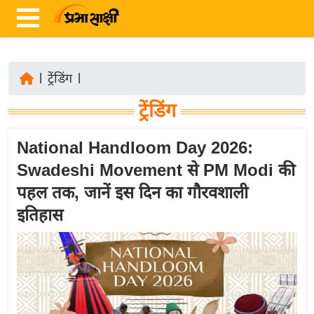
|
ट्रेंडिंग
|
ता
ट्रेंडिंग
ज़ा
ख
National Handloom Day 2026:
ब
Swadeshi Movement से PM Modi की
र
पहल तक, जानें इस दिन का गौरवशाली
रा
इतिहास
ष्ट्री
य
अं
त
र्रा
ष्ट्री