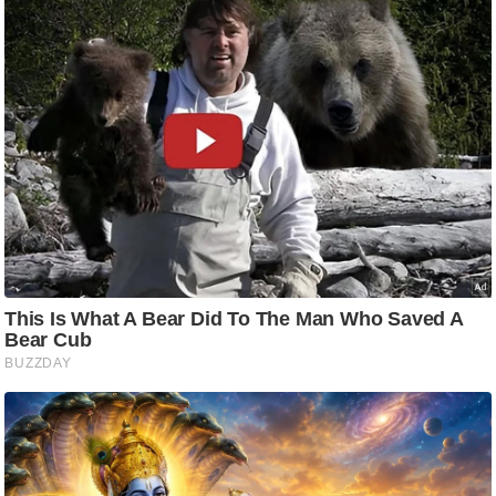
आ
र
.
आ
ई
.
चा
य
प
र
स
मी
क्षा
ध
र्म
ज्यो