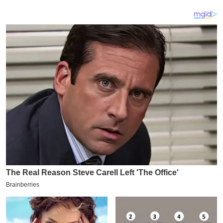
य
ब
ज
ट
खे
ल
क्रि
के
ट
I
P
L
2
0
2
6
क्रा