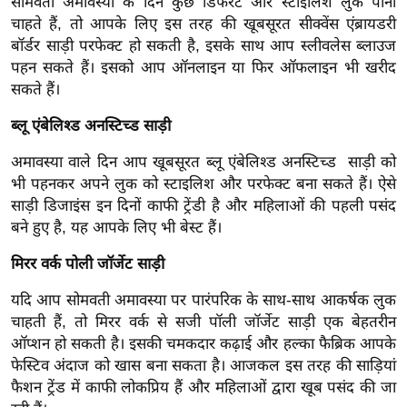
सोमवती अमावस्या के दिन कुछ डिफरेंट और स्टाइलिश लुक पाना
ख्सि
चाहते हैं, तो आपके लिए इस तरह की खूबसूरत सीक्वेंस एंब्रायडरी
य
बॉर्डर साड़ी परफेक्ट हो सकती है, इसके साथ आप स्लीवलेस ब्लाउज
त
पहन सकते हैं। इसको आप ऑनलाइन या फिर ऑफलाइन भी खरीद
यं
सकते हैं।
ग
ब्लू एंबेलिश्ड अनस्टिच्ड साड़ी
इं
डि
अमावस्या वाले दिन आप खूबसूरत ब्लू एंबेलिश्ड अनस्टिच्ड साड़ी को
या
भी पहनकर अपने लुक को स्टाइलिश और परफेक्ट बना सकते हैं। ऐसे
सा
साड़ी डिजाइंस इन दिनों काफी ट्रेंडी है और महिलाओं की पहली पसंद
बने हुए है, यह आपके लिए भी बेस्ट हैं।
हि
त्य
मिरर वर्क पोली जॉर्जेट साड़ी
ज
ग
यदि आप सोमवती अमावस्या पर पारंपरिक के साथ-साथ आकर्षक लुक
चाहती हैं, तो मिरर वर्क से सजी पॉली जॉर्जेट साड़ी एक बेहतरीन
त
ऑप्शन हो सकती है। इसकी चमकदार कढ़ाई और हल्का फैब्रिक आपके
ऑ
फेस्टिव अंदाज को खास बना सकता है। आजकल इस तरह की साड़ियां
टो
फैशन ट्रेंड में काफी लोकप्रिय हैं और महिलाओं द्वारा खूब पसंद की जा
व