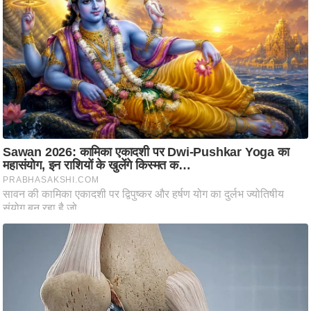
ति
ष
प्र
भु
म
हि
मा
/
ध
र्म
स्थ
ल
व्र
त
त्यो
हा
र