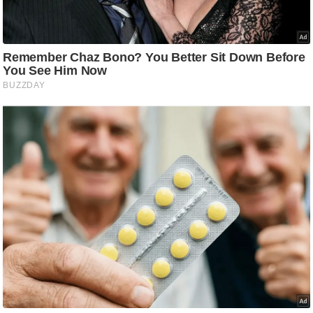
/
फै
श
न
घ
रे
लू
नु
स्खे
प
र्य
ट
न
स्थ
ल
फि