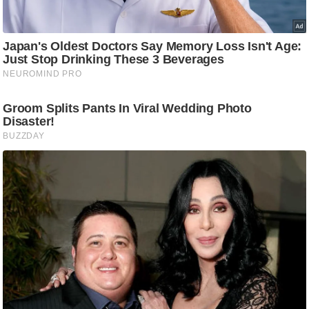
g
N
e
w
s
ला
इ
फ
स्टा
इ
ल
टे
क्नॉ
लॉ
जी
ब्यू
टी