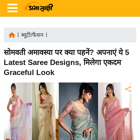
|
ब्यूटी/फैशन
|
ता
सोमवती अमावस्या पर क्या पहनें? अपनाएं ये 5
ज़ा
ख
Latest Saree Designs, मिलेगा एकदम
ब
Graceful Look
र
रा
ष्ट्री
य
अं
त
र्रा
ष्ट्री