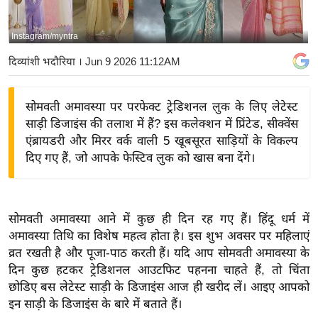
य
बि
Instagram/myntra
ज़
दिव्यांशी भदौरिया
। Jun 9 2026 11:12AM
ने
स
सोमवती अमावस्या पर परफेक्ट ट्रेडिशनल लुक के लिए लेटेस्ट
उ
साड़ी डिजाइंस की तलाश में हैं? इस कलेक्शन में प्रिंटेड, सीक्वेंस
द्यो
एंब्रायडरी और मिरर वर्क वाली 5 खूबसूरत साड़ियों के विकल्प
ग
दिए गए हैं, जो आपके फेस्टिव लुक को खास बना देंगे।
ज
ग
त
सोमवती अमावस्या आने में कुछ ही दिन रह गए हैं। हिंदू धर्म में
वि
अमावस्या तिथि का विशेष महत्व होता है। इस शुभ अवसर पर महिलाएं
शे
व्रत रखती है और पूजा-पाठ करती हैं। यदि आप सोमवती अमावस्या के
ष
दिन कुछ हटकर ट्रेडिशनल आउटफिट पहनना चाहते हैं, तो चिंता
ज्ञ
छोडिए बस लेटेस्ट साड़ी के डिजाइंस आज ही खरीद लें। आइए आपको
रा
इन साड़ी के डिजाइंस के बारे में बताते हैं।