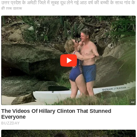
ष
ण
स
म
सा
म
यि
क
मा
तृ
भू
मि
स्तं
भ
ए
म
.