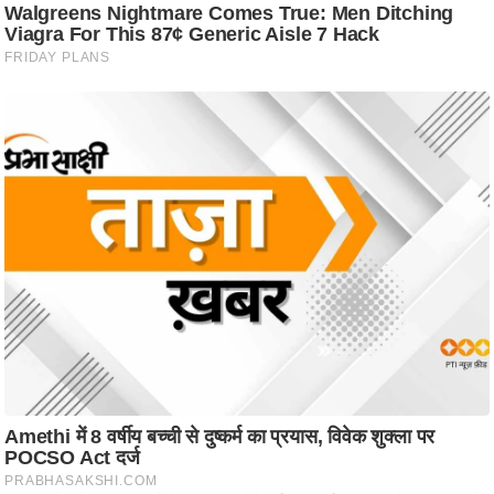
ट
ने
स
मं
त्रा
रि
ले
श
न
शि
प
रा
ज
नी
ति
वि
श्ले