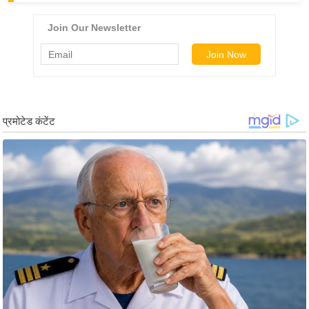
ड
हॉ
ली
वु
ड
फि
ल्म
स
मी
क्षा
B
r
e
a
k
i
n