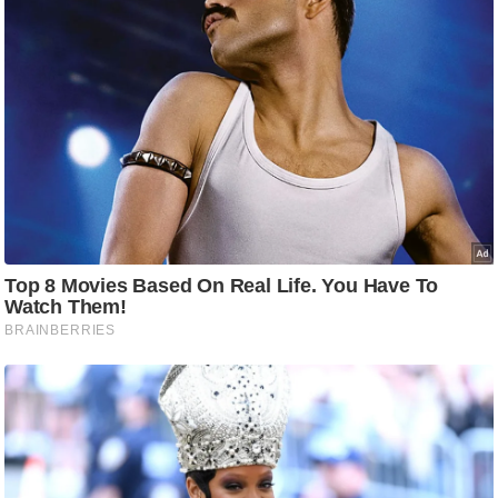
/
फै
श
न
घ
रे
लू
नु
स्खे
प
र्य
ट
न
स्थ
ल
फि