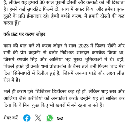
ड
है, लेकिन यह हमारी 30 साल पुरानी दोस्ती और कम्फर्ट को भी दिखाता
हॉ
है। हमने कई सुपरहिट फिल्में दीं, साथ में सफर किया और हमेशा एक-
ली
दूसरे के प्रति ईमानदार रहे। हैप्पी बर्थडे करण, मैं हमारी दोस्ती की कद्र
करता हूँ।"
वु
ड
वर्क फ्रंट पर करण जोहर
फि
काम की बात करें तो करण जोहर ने साल 2023 में फिल्म 'रॉकी और
ल्म
रानी की प्रेम कहानी' से बतौर निर्देशक शानदार कमबैक किया था,
स
जिसमें रणवीर सिंह और आलिया भट्ट मुख्य भूमिकाओं में थे। वहीं,
मी
पिछले हफ्ते ही उनके धर्मा प्रोडक्शंस के बैनर तले बनी फिल्म 'चांद मेरा
क्षा
दिल' सिनेमाघरों में रिलीज हुई है, जिसमें अनन्या पांडे और लक्ष्य लीड
B
रोल में हैं।
r
भले ही करण इसे 'डिजिटल डिटॉक्स' कह रहे हों, लेकिन शाह रुख और
e
आलिया जैसे करीबियों को अनफॉलो करके उन्होंने यह तो साबित कर
a
दिया कि वे बिना कुछ किए भी खबरों में बने रहना जानते हैं।
k
i
शेयर करें
n