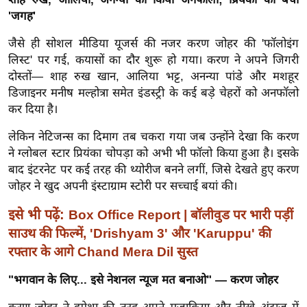
ख्सि
'जगह'
य
त
जैसे ही सोशल मीडिया यूजर्स की नजर करण जोहर की 'फॉलोइंग
लिस्ट' पर गई, कयासों का दौर शुरू हो गया। करण ने अपने जिगरी
यं
दोस्तों— शाह रुख खान, आलिया भट्ट, अनन्या पांडे और मशहूर
ग
डिजाइनर मनीष मल्होत्रा समेत इंडस्ट्री के कई बड़े चेहरों को अनफॉलो
इं
कर दिया है।
डि
या
लेकिन नेटिजन्स का दिमाग तब चकरा गया जब उन्होंने देखा कि करण
ने ग्लोबल स्टार प्रियंका चोपड़ा को अभी भी फॉलो किया हुआ है। इसके
सा
बाद इंटरनेट पर कई तरह की थ्योरीज बनने लगीं, जिसे देखते हुए करण
हि
जोहर ने खुद अपनी इंस्टाग्राम स्टोरी पर सच्चाई बयां की।
त्य
ज
इसे भी पढ़ें:
Box Office Report | बॉलीवुड पर भारी पड़ीं
ग
साउथ की फिल्में, 'Drishyam 3' और 'Karuppu' की
त
रफ्तार के आगे Chand Mera Dil सुस्त
ऑ
"भगवान के लिए... इसे नेशनल न्यूज मत बनाओ" — करण जोहर
टो
व