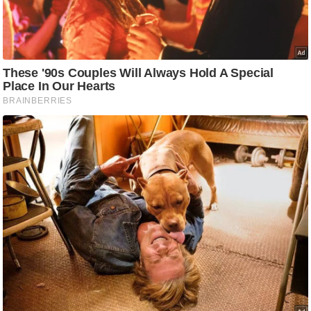
ति
ष
प्र
भु
म
हि
मा
/
ध
र्म
स्थ
ल
व्र
त
त्यो
हा
र