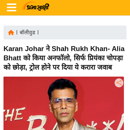
|
बॉलीवुड
|
ता
Karan Johar ने Shah Rukh Khan- Alia
ज़ा
ख
Bhatt को किया अनफॉलो, सिर्फ प्रियंका चोपड़ा
ब
को छोड़ा, ट्रोल होने पर दिया ये करारा जवाब
र
रा
ष्ट्री
य
अं
त
र्रा
ष्ट्री