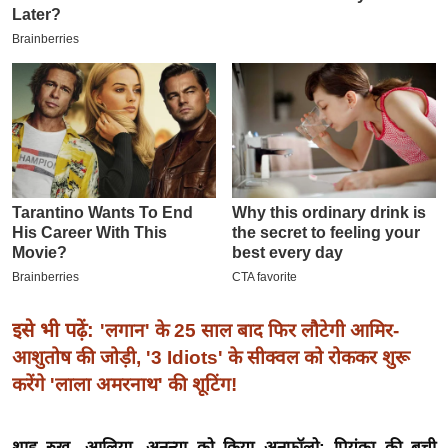
इ
म
ई
-
पे
प
र
मि
सा
ल
बे
इसे भी पढ़ें:
'लगान' के 25 साल बाद फिर लौटेगी आमिर-
मि
आशुतोष की जोड़ी, '3 Idiots' के सीक्वल को रोककर शुरू
सा
करेंगे 'लाला अमरनाथ' की शूटिंग!
ल
श
शाह रुख, आलिया, अनन्या को किया अनफॉलो; प्रियंका की बची