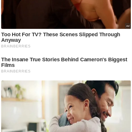
ष
ण
स
म
सा
म
यि
क
मा
तृ
भू
मि
स्तं
भ
ए
म
.