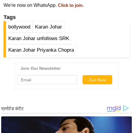
g
We're now on WhatsApp.
Click to join.
N
Tags
e
w
bollywood
Karan Johar
s
Karan Johar unfollows SRK
ला
Karan Johar Priyanka Chopra
इ
फ
स्टा
इ
ल
टे
क्नॉ
लॉ
जी
ब्यू
टी