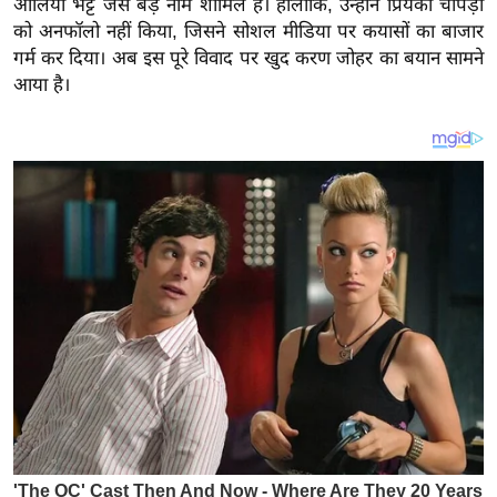
आलिया भट्ट जैसे बड़े नाम शामिल हैं। हालांकि, उन्होंने प्रियंका चोपड़ा
य
को अनफॉलो नहीं किया, जिसने सोशल मीडिया पर कयासों का बाजार
ब
गर्म कर दिया। अब इस पूरे विवाद पर खुद करण जोहर का बयान सामने
ज
आया है।
ट
खे
ल
क्रि
के
ट
I
P
L
2
0
2
6
क्रा