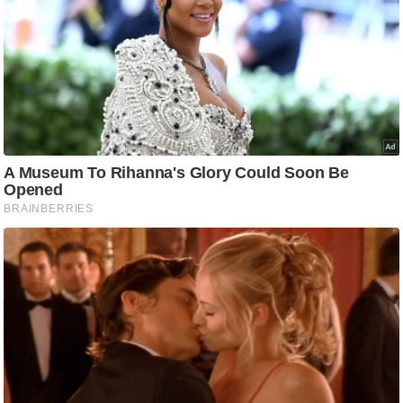
ट
ने
स
मं
त्रा
रि
ले
श
न
शि
प
रा
ज
नी
ति
वि
श्ले