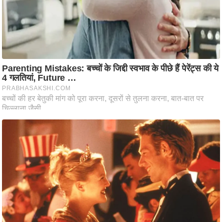
आ
र
.
आ
ई
.
चा
य
प
र
स
मी
क्षा
ध
र्म
ज्यो