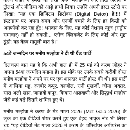
करण जोहर ने हमेशा की तरह अपने मजाकिया और तीखे अंदाज में
र्ल्ड
ट्रोलर्स और मीडिया को आड़े हाथों लिया। उन्होंने अपनी इंस्टा स्टोरी पर
न्यू
लिखा:
"यह एक डिजिटल डिटॉक्स (Digital Detox) है!!!! मैं
इंस्टाग्राम पर अपना समय और एनर्जी बचाने के लिए हर किसी को
ज
अनफॉलो कर रहा हूँ!!! भगवान के लिए, यह कोई नेशनल न्यूज (राष्ट्रीय
ब्री
समाचार) नहीं हो सकती... प्लीज क्लिकबैट के लिए कोई और मुद्दा
फ
ढूंढो! यह बेहद मामूली बात है।"
म
नो
54वें जन्मदिन पर मनीष मल्होत्रा ने दी थी ग्रैंड पार्टी
रं
दिलचस्प बात यह है कि अभी हाल ही में 25 मई को करण जोहर ने
ज
अपना 54वां जन्मदिन मनाया है। इस मौके पर उनके सबसे करीबी दोस्त
न
मनीष मल्होत्रा ने अपने घर पर एक शानदार पार्टी होस्ट की थी। इस पार्टी
ज
में आलिया भट्ट, रणबीर कपूर, काजोल, रानी मुखर्जी, जोया अख्तर,
ग
सारा अली खान, जान्हवी कपूर, कियारा आडवाणी और सिद्धार्थ मल्होत्रा
त
जैसे कई बड़े सितारे शामिल हुए थे।
बॉ
मनीष मल्होत्रा ने करण के मेट गाला 2026 (Met Gala 2026) के
ली
लुक का एक वीडियो शेयर करते हुए एक बेहद भावुक नोट भी लिखा
वु
था:
"यह वीडियो मेट गाला 2026 में करण के शोॉस्टॉपर अपीयरेंस का