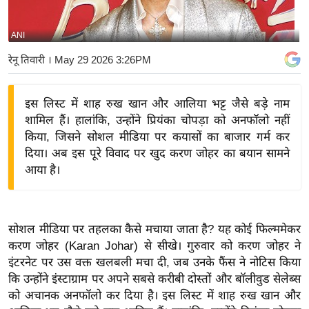
य
बि
ANI
ज़
रेनू तिवारी
। May 29 2026 3:26PM
ने
स
इस लिस्ट में शाह रुख खान और आलिया भट्ट जैसे बड़े नाम
उ
शामिल हैं। हालांकि, उन्होंने प्रियंका चोपड़ा को अनफॉलो नहीं
द्यो
किया, जिसने सोशल मीडिया पर कयासों का बाजार गर्म कर
ग
दिया। अब इस पूरे विवाद पर खुद करण जोहर का बयान सामने
ज
आया है।
ग
त
वि
सोशल मीडिया पर तहलका कैसे मचाया जाता है? यह कोई फिल्ममेकर
शे
करण जोहर (Karan Johar) से सीखे। गुरुवार को करण जोहर ने
ष
इंटरनेट पर उस वक्त खलबली मचा दी, जब उनके फैंस ने नोटिस किया
ज्ञ
कि उन्होंने इंस्टाग्राम पर अपने सबसे करीबी दोस्तों और बॉलीवुड सेलेब्स
रा
को अचानक अनफॉलो कर दिया है। इस लिस्ट में शाह रुख खान और