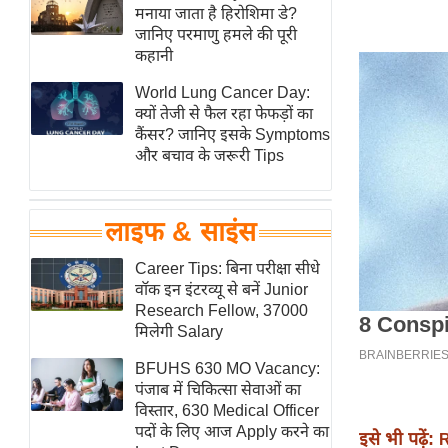
हॉलीवुड
मनाया जाता है हिरोशिमा डे?
जानिए परमाणु हमले की पूरी
फिल्म समीक्षा
कहानी
Breaking
World Lung Cancer Day:
News
क्यों तेजी से फैल रहा फेफड़ों का
लाइफस्टाइल
कैंसर? जानिए इसके Symptoms
और बचाव के जरूरी Tips
टेक्नॉलॉजी
ब्यूटी/फैशन
घरेलू नुस्खे
लाइफ & साइंस
पर्यटन स्थल
Career Tips: बिना परीक्षा सीधे
फिटनेस मंत्रा
वॉक इन इंटरव्यू से बनें Junior
Research Fellow, 37000
रिलेशनशिप
मिलेगी Salary
राजनीति
BFUHS 630 MO Vacancy:
विश्लेषण
पंजाब में चिकित्सा सेवाओं का
समसामयिक
विस्तार, 630 Medical Officer
पदों के लिए आज Apply करने का
इसे भी पढ़ें:
R
मातृभूमि