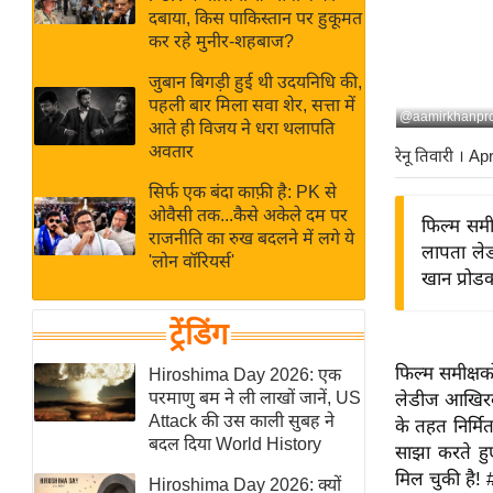
बजट
Hindi
दबाया, किस पाकिस्तान पर हुकूमत
खेल
News
कर रहे मुनीर-शहबाज?
क्रिकेट
जुबान बिगड़ी हुई थी उदयनिधि की,
Hindi
IPL
पहली बार मिला सवा शेर, सत्ता में
@aamirkhanpro
आते ही विजय ने धरा थलापति
Videos
2026
अवतार
रेनू तिवारी
। Ap
क्राइम
सिर्फ एक बंदा काफ़ी है: PK से
ई-पेपर
ओवैसी तक...कैसे अकेले दम पर
फिल्म समी
मिसाल बेमिसाल
राजनीति का रुख बदलने में लगे ये
लापता ले
'लोन वॉरियर्स'
शख्सियत
खान प्रोडक
यंग इंडिया
ट्रेंडिंग
साहित्य जगत
ऑटो वर्ल्ड
फिल्म समीक्ष
Hiroshima Day 2026: एक
परमाणु बम ने ली लाखों जानें, US
लेडीज आखिरका
न्यूज ब्रीफ
Attack की उस काली सुबह ने
के तहत निर्मित
मनोरंजन जगत
बदल दिया World History
साझा करते हु
बॉलीवुड
मिल चुकी है! 
Hiroshima Day 2026: क्यों