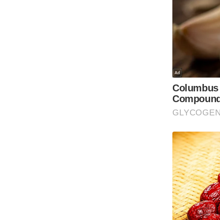
Code Of Ethics
RSS
Our Team
Expert Panel
Loksabhachunav
Android App