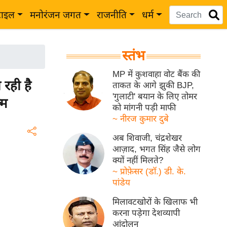
टाइल
मनोरंजन जगत
राजनीति
धर्म
स्तंभ
MP में कुशवाहा वोट बैंक की
रही है
ताकत के आगे झुकी BJP,
'गुलाटी' बयान के लिए तोमर
्म
को मांगनी पड़ी माफी
~ नीरज कुमार दुबे
अब शिवाजी, चंद्रशेखर
आज़ाद, भगत सिंह जैसे लोग
क्यों नहीं मिलते?
~ प्रोफ़ेसर (डॉ.) डी. के.
पांडेय
मिलावटखोरों के खिलाफ भी
करना पड़ेगा देशव्यापी
आंदोलन