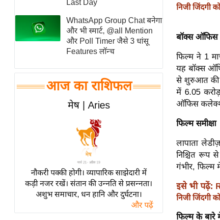
Last Day
निजी जिंदगी क
स्तंभ
WhatsApp Group Chat बनेगा
एम.
और भी स्मार्ट, @all Mention
बॉक्स ऑफिस रि
आर.
और Poll Timer जैसे 3 धांसू
Features लॉन्च
आई.
फिल्म ने 1 मा
चाय पर
यह बॉक्स ऑफि
से शुरुआत की
समीक्षा
आज का राशिफल
में 6.05 करो
धर्म
ऑफिस कलेक्शन
मेष | Aries
ज्योतिष
फिल्म समीक्षा
प्रभु
महिमा/
लापाता लेडीज
धर्मस्थल
निश्चित रूप स
गंभीर, फिल्म म
व्रत
नौकरी पक्की होगी। व्यापारिक साझेदारी में
त्योहार
कड़ी नजर रखें। संतान की उन्नति से प्रसन्नता।
इसे भी पढ़ें:
R
अशुभ समाचार, धन हानि और दुर्घटना।
राशिफल
निजी जिंदगी क
और पढ़ें
विशेष
फिल्म के बारे