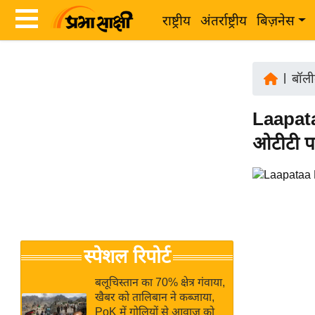
राष्ट्रीय
अंतर्राष्ट्रीय
बिज़नेस
Latest
ता
News
|
बॉली
ज़ा
in
ख
Laapata
Hindi
ब
ओटीटी पर
र
Hindi
राष्ट्रीय
News
अंतर्राष्ट्रीय
Live
बिज़नेस
उद्योग
Breaking
स्पेशल रिपोर्ट
जगत
News in
विशेषज्ञ
Hindi
बलूचिस्तान का 70% क्षेत्र गंवाया,
राय
खैबर को तालिबान ने कब्जाया,
PoK में गोलियों से आवाज को