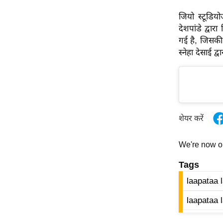
विश्लेषण
जियो स्टूडिय
ट्रेंडिंग
देशपांडे द्वा
गई है, जिसकी
Q
स्नेहा देसाई द्
u
i
c
k
L
i
शेयर करें
n
k
We're now 
s
Tags
विधानसभा
laapataa 
चुनाव
laapataa 
फोटो
वीडियो