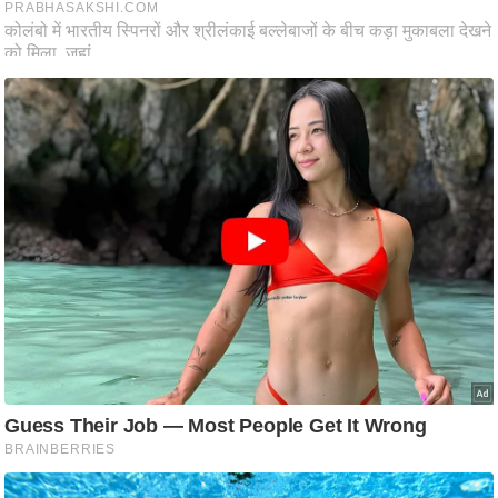
ष
ण
स
म
सा
म
यि
क
मा
तृ
भू
मि
स्तं
भ
ए
म
.