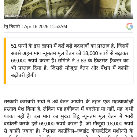
य
बि
pixabay.com
ज़
रेनू तिवारी
। Apr 16 2026 11:53AM
ने
स
51 पन्नों के इस ज्ञापन में कई बड़े बदलावों का प्रस्ताव है, जिसमें
उ
सबसे अहम मांग न्यूनतम मूल वेतन को 18,000 रुपये से बढ़ाकर
द्यो
69,000 रुपये करना है। समिति ने 3.83 के फ़िटमेंट फ़ैक्टर का
ग
भी प्रस्ताव दिया है, जिससे मौजूदा वेतन और पेंशन में काफ़ी
ज
बढ़ोतरी होगी।
ग
त
वि
सरकारी कर्मचारी संघों ने 8वें वेतन आयोग के तहत एक महत्वाकांक्षी
शे
प्रस्ताव पेश किया है, लेकिन यह हकीकत में बदलेगा या नहीं, यह अभी
ष
पक्का नहीं है।
इस मांग का मुख्य बिंदु न्यूनतम मूल वेतन में भारी
ज्ञ
बढ़ोतरी करके इसे 69,000 रुपये करना है, जो मौजूदा 18,000 रुपये
रा
से काफ़ी ज़्यादा है।
नेशनल काउंसिल–ज्वाइंट कंसल्टेटिव मशीनरी के