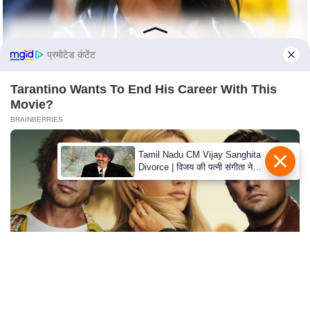
c
y
G
प्रमोटेड कंटेंट
r
i
Tarantino Wants To End His Career With This
e
Movie?
v
BRAINBERRIES
a
n
Tamil Nadu CM Vijay Sanghita
c
Divorce | विजय की पत्नी संगीता ने
वापस ली तलाक की अर्जी, कोर्ट ने
e
मामले को किया निपटाया
R
e
d
r
e
s