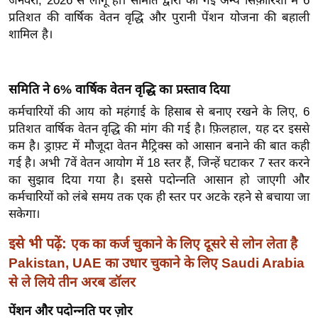
जनवरी, 2026 से लागू हों। समिति द्वारा की गई अन्य सिफ़ारिशों में 6
ख्सि
प्रतिशत की वार्षिक वेतन वृद्धि और पुरानी पेंशन योजना की बहाली
य
शामिल है।
त
यं
ग
समिति ने 6% वार्षिक वेतन वृद्धि का प्रस्ताव दिया
इं
कर्मचारियों की आय को महंगाई के हिसाब से बनाए रखने के लिए, 6
डि
प्रतिशत वार्षिक वेतन वृद्धि की मांग की गई है। फ़िलहाल, यह दर इससे
या
कम है। ड्राफ़्ट में मौजूदा वेतन मैट्रिक्स को आसान बनाने की बात कही
सा
गई है। अभी 7वें वेतन आयोग में 18 स्तर हैं, जिन्हें घटाकर 7 स्तर करने
हि
का सुझाव दिया गया है। इससे पदोन्नति आसान हो जाएगी और
त्य
कर्मचारियों को लंबे समय तक एक ही स्तर पर अटके रहने से बचाया जा
सकेगा।
ज
ग
इसे भी पढ़ें:
एक का कर्ज चुकाने के लिए दूसरे से लोन लेता है
त
Pakistan, UAE का उधार चुकाने के लिए Saudi Arabia
ऑ
से ले लिये तीन अरब डॉलर
टो
पेंशन और पदोन्नति पर ज़ोर
व