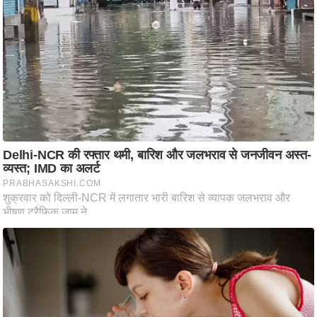
ति
ष
प्र
भु
म
हि
मा
/
ध
र्म
स्थ
ल
व्र
त
त्यो
हा
र