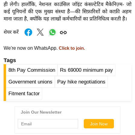
ड
ही लेगी। हालाँकि, नेशनल काउंसिल जॉइंट कंसल्टेटिव मैकेनिज़्म- जो
हॉ
कई यूनियनों की एक मुख्य संस्था है—की सिफ़ारिशों को काफ़ी अहम
ली
माना जाता है, क्योंकि यह लाखों कर्मचारियों का प्रतिनिधित्व करती है।
वु
शेयर करें
ड
फि
We're now on WhatsApp.
Click to join.
ल्म
स
Tags
मी
8th Pay Commission
Rs 69000 minimum pay
क्षा
Government unions
Pay hike negotiations
B
r
Fitment factor
e
a
k
i
n