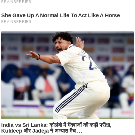
ट
ने
स
मं
त्रा
रि
ले
श
न
शि
प
रा
ज
नी
ति
वि
श्ले