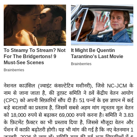
इ
म
ई
-
पे
प
र
मि
सा
ल
नेशनल काउंसिल (ज्वाइंट कंसल्टेटिव मशीनरी), जिसे NC-JCM के
नाम से जाना जाता है, की ड्राफ़्ट समिति ने 8वें केंद्रीय वेतन आयोग
बे
(CPC) को अपनी सिफ़ारिशें सौंप दी हैं। 51 पन्नों के इस ज्ञापन में कई
मि
बड़े बदलावों का प्रस्ताव है, जिसमें सबसे अहम मांग न्यूनतम मूल वेतन
सा
को 18,000 रुपये से बढ़ाकर 69,000 रुपये करना है। समिति ने 3.83
ल
के फ़िटमेंट फ़ैक्टर का भी प्रस्ताव दिया है, जिससे मौजूदा वेतन और
पेंशन में काफ़ी बढ़ोतरी होगी। यह भी मांग की गई है कि नए वेतनमान 1
श