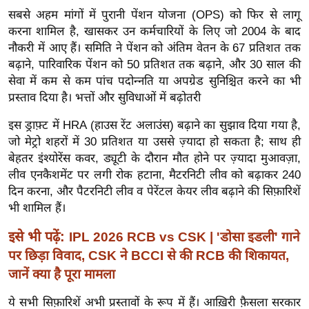
र्ल्ड
सबसे अहम मांगों में पुरानी पेंशन योजना (OPS) को फिर से लागू
करना शामिल है, खासकर उन कर्मचारियों के लिए जो 2004 के बाद
न्यू
नौकरी में आए हैं। समिति ने पेंशन को अंतिम वेतन के 67 प्रतिशत तक
ज
बढ़ाने, पारिवारिक पेंशन को 50 प्रतिशत तक बढ़ाने, और 30 साल की
ब्री
सेवा में कम से कम पांच पदोन्नति या अपग्रेड सुनिश्चित करने का भी
फ
प्रस्ताव दिया है। भत्तों और सुविधाओं में बढ़ोतरी
म
इस ड्राफ़्ट में HRA (हाउस रेंट अलाउंस) बढ़ाने का सुझाव दिया गया है,
नो
जो मेट्रो शहरों में 30 प्रतिशत या उससे ज़्यादा हो सकता है; साथ ही
रं
बेहतर इंश्योरेंस कवर, ड्यूटी के दौरान मौत होने पर ज़्यादा मुआवज़ा,
ज
लीव एनकैशमेंट पर लगी रोक हटाना, मैटरनिटी लीव को बढ़ाकर 240
न
दिन करना, और पैटरनिटी लीव व पेरेंटल केयर लीव बढ़ाने की सिफ़ारिशें
ज
भी शामिल हैं।
ग
त
इसे भी पढ़ें:
IPL 2026 RCB vs CSK | 'डोसा इडली' गाने
बॉ
पर छिड़ा विवाद, CSK ने BCCI से की RCB की शिकायत,
ली
जानें क्या है पूरा मामला
वु
ये सभी सिफ़ारिशें अभी प्रस्तावों के रूप में हैं। आख़िरी फ़ैसला सरकार