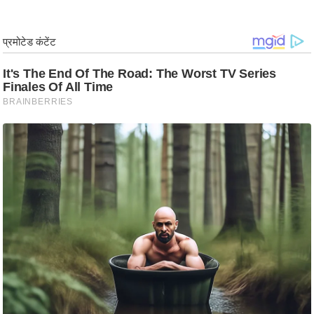
g
N
e
w
s
ला
इ
फ
स्टा
इ
ल
टे
क्नॉ
लॉ
जी
ब्यू
टी