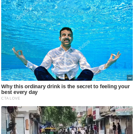
आ
र
.
आ
ई
.
चा
य
प
र
स
मी
क्षा
ध
र्म
ज्यो