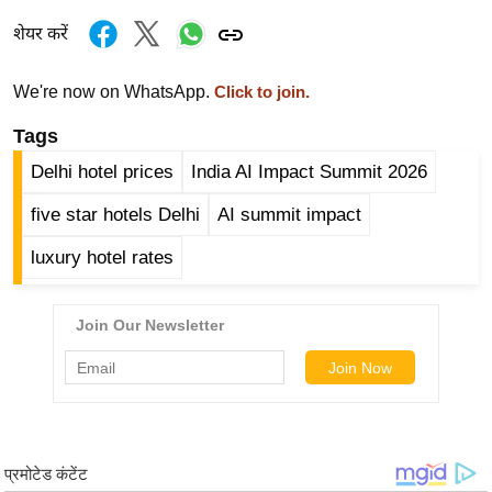
ड
हॉ
शेयर करें
ली
वु
We're now on WhatsApp.
Click to join.
ड
Tags
फि
Delhi hotel prices
India AI Impact Summit 2026
ल्म
स
five star hotels Delhi
AI summit impact
मी
luxury hotel rates
क्षा
B
r
e
a
k
i
n