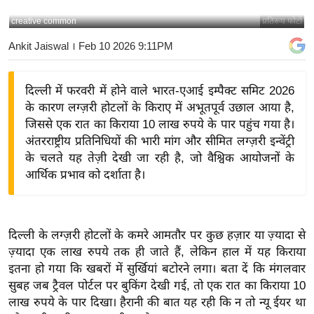
य
creative common
प्रतिरूप फोटो
बि
Ankit Jaiswal
। Feb 10 2026 9:11PM
ज़
ने
दिल्ली में फरवरी में होने वाले भारत-एआई इम्पैक्ट समिट 2026
स
के कारण लग्ज़री होटलों के किराए में अभूतपूर्व उछाल आया है,
उ
जिससे एक रात का किराया 10 लाख रुपये के पार पहुंच गया है।
द्यो
अंतरराष्ट्रीय प्रतिनिधियों की भारी मांग और सीमित लग्ज़री इन्वेंट्री
ग
के चलते यह तेज़ी देखी जा रही है, जो वैश्विक आयोजनों के
ज
आर्थिक प्रभाव को दर्शाता है।
ग
त
वि
दिल्ली के लग्ज़री होटलों के कमरे आमतौर पर कुछ हज़ार या ज़्यादा से
शे
ज़्यादा एक लाख रुपये तक ही जाते हैं, लेकिन हाल में यह किराया
ष
इतना हो गया कि खबरों में सुर्खियां बटोरने लगा। बता दें कि मंगलवार
ज्ञ
सुबह जब ट्रैवल पोर्टल पर बुकिंग देखी गई, तो एक रात का किराया 10
रा
लाख रुपये के पार दिखा। हैरानी की बात यह रही कि न तो न्यू ईयर था