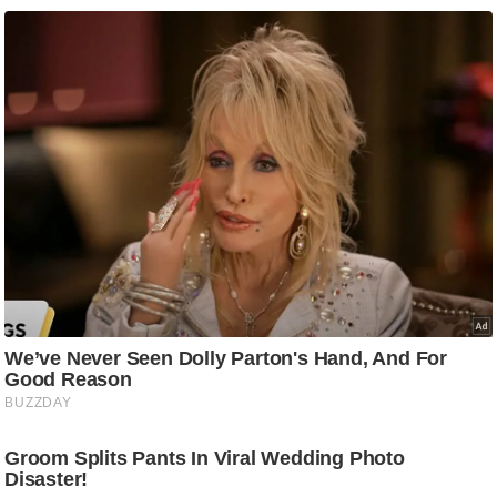
g
N
e
w
s
ला
इ
फ
स्टा
इ
ल
टे
क्नॉ
लॉ
जी
ब्यू
टी