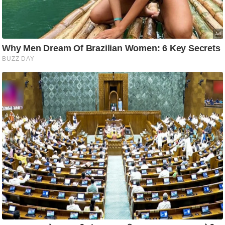
ति
ष
प्र
भु
म
हि
मा
/
ध
र्म
स्थ
ल
व्र
त
त्यो
हा
र