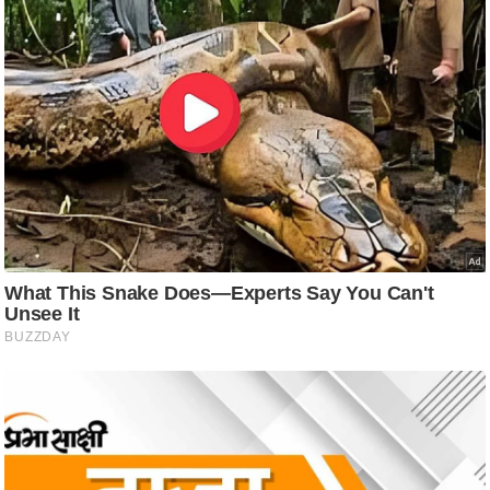
ट
ने
स
मं
त्रा
रि
ले
श
न
शि
प
रा
ज
नी
ति
वि
श्ले