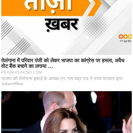
ष
ण
स
म
सा
म
यि
क
मा
तृ
भू
मि
स्तं
भ
ए
म
.