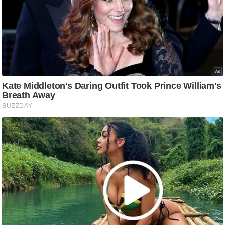
आ
र
.
आ
ई
.
चा
य
प
र
स
मी
क्षा
ध
र्म
ज्यो