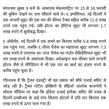
ख्सि
य
मंगलवार सुबह 9 बजे के आसपास मेकमायट्रिप पर 15 से 16 फरवरी
की बुकिंग देखने पर दाम चौंकाने वाले थे। द इम्पीरियल, नई दिल्ली में
त
एक लग्ज़री सुइट की एक रात की कीमत टैक्स सहित करीब 11.6 लाख
यं
रुपये तक पहुंच गई। उसी होटल का हेरिटेज सुइट भी लगभग 1.7
ग
लाख रुपये में सूचीबद्ध दिखा।
इं
डि
द ओबेरॉय, नई दिल्ली में एक कमरे का किराया करीब 5.8 लाख रुपये
या
तक पहुंच गया, जबकि द लीला पैलेस का महाराजा सुइट लगभग 7.3
लाख रुपये में उपलब्ध था। ताज पैलेस का गार्डन प्रेसिडेंशियल सुइट भी
सा
चार लाख रुपये के आसपास दिखा। अपेक्षाकृत कम कीमत वाले लग्ज़री
हि
होटल जैसे ले मेरिडियन में भी एक रात का खर्च 90 हज़ार रुपये के
त्य
करीब पहुंच चुका है।
ज
ग
गौरतलब है कि ट्रैवल इंडस्ट्री भी इस उछाल को सीधे एआई समिट से
जोड़ रही है। ट्रैवल पोर्टल इक्सिगो के सीईओ आलोक बाजपेयी ने
त
सोशल मीडिया पर कहा कि इंडिया एआई इम्पैक्ट समिट की वजह से
ऑ
दिल्ली-एनसीआर के कई पांच सितारा होटलों में प्रति रात किराया एक
टो
लाख रुपये से ऊपर चला गया है।
व