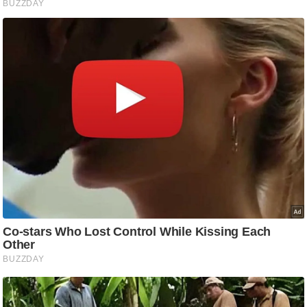
/
फै
श
न
घ
रे
लू
नु
स्खे
प
र्य
ट
न
स्थ
ल
फि