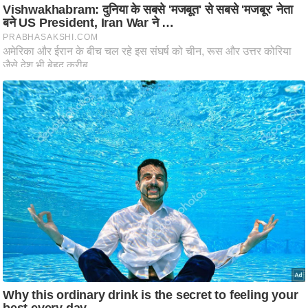
ट
ने
स
मं
त्रा
रि
ले
श
न
शि
प
रा
ज
नी
ति
वि
श्ले