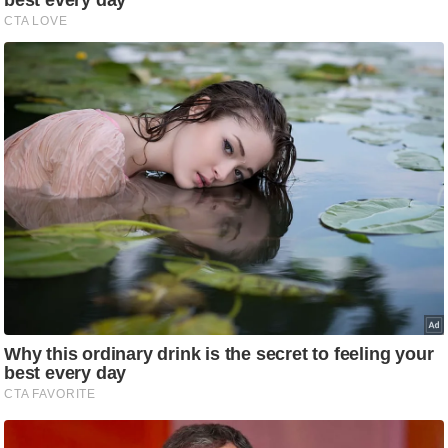
ष
ण
स
म
सा
म
यि
क
मा
तृ
भू
मि
स्तं
भ
ए
म
.