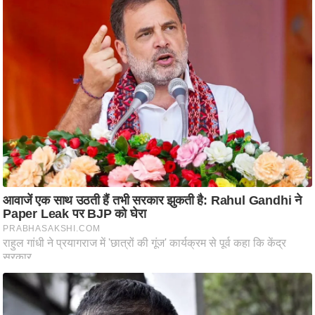
आ
र
.
आ
ई
.
चा
य
प
र
स
मी
क्षा
ध
र्म
ज्यो