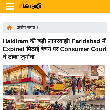
|
उद्योग जगत
|
ता
Haldiram की बड़ी लापरवाही! Faridabad में
ज़ा
ख
Expired मिठाई बेचने पर Consumer Court
ब
ने ठोका जुर्माना
र
रा
ष्ट्री
य
अं
त
र्रा
ष्ट्री