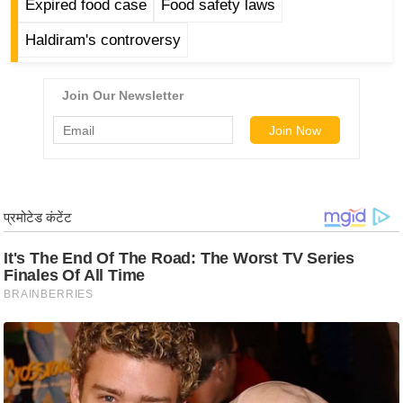
Expired food case
Food safety laws
र्ल्ड
Haldiram's controversy
न्यू
ज
ब्री
फ
म
नो
रं
ज
न
ज
ग
त
बॉ
ली
वु