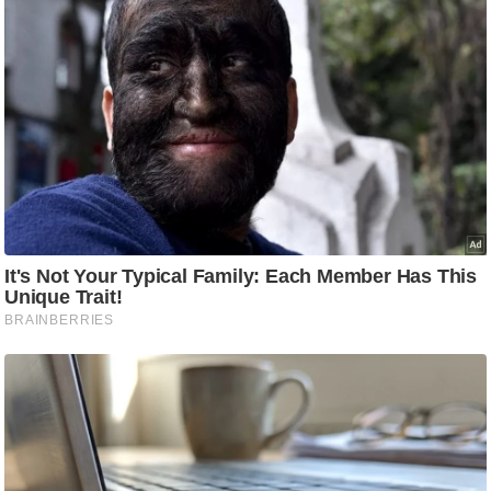
ति
ष
प्र
भु
म
हि
मा
/
ध
र्म
स्थ
ल
व्र
त
त्यो
हा
र