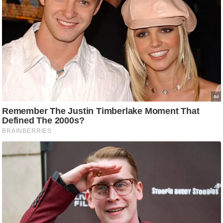
ड
हॉ
ली
वु
ड
फि
ल्म
स
मी
क्षा
B
r
e
a
k
i
n