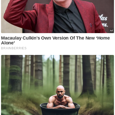
g
N
e
w
s
ला
इ
फ
स्टा
इ
ल
टे
क्नॉ
लॉ
जी
ब्यू
टी