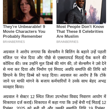
इ
म
ई
-
पे
प
र
अग्रवाल ने आरोप लगाया कि सेल्समैन ने बिलिंग के बहाने उन्हें पहली
मि
मंजिल पर भेज दिया और पीछे से एक्सपायर्ड मिठाई पैक करने की
सा
कोशिश की। जब उन्होंने मूल डिब्बे की मांग की, तो सेल्समैन ने उसे देने
ल
से मना कर दिया और निर्माण एवं मियाद अवधि समाप्ति की तिथि को
छिपाने के लिए डिब्बे को फाड़ दिया। अग्रवाल का आरोप है कि टोके
बे
जाने पर माफी मांगने के बजाय कर्मचारियों ने उनके साथ बेहद अभद्र
मि
व्यवहार किया।
सा
अग्रवाल ने सेक्टर 12 स्थित जिला उपभोक्ता विवाद निवारण आयोग में
ल
शिकायत दर्ज कराई। शिकायत में कहा गया कि उन्हें बेची गई मिठाई 12
श
दिसंबर, 2025 को बनी थी और उसकी समाप्ति तिथि 19 दिसंबर,