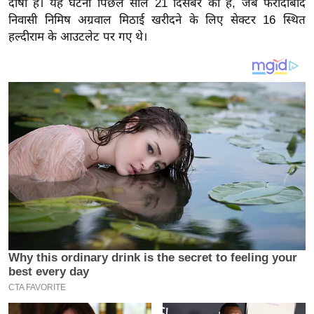
दोषी है। यह घटना पिछले साल 21 दिसंबर की है, जब फरीदाबाद
य
निवासी निमिष अग्रवाल मिठाई खरीदने के लिए सेक्टर 16 स्थित
ब
हल्दीराम के आउटलेट पर गए थे।
ज
ट
खे
ल
क्रि
के
ट
I
P
L
2
0
2
6
क्रा