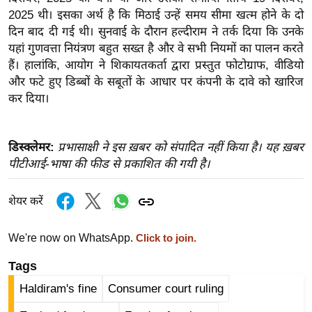
ख्सि
2025 थी। इसका अर्थ है कि मिठाई उन्हें समय सीमा खत्म होने के दो
य
दिन बाद दी गई थी। सुनवाई के दौरान हल्दीराम ने तर्क दिया कि उनके
त
यहां गुणवत्ता नियंत्रण बहुत सख्त है और वे सभी नियमों का पालन करते
यं
हैं। हालांकि, आयोग ने शिकायतकर्ता द्वारा प्रस्तुत फोटोग्राफ, वीडियो
ग
और फटे हुए डिब्बों के सबूतों के आधार पर कंपनी के दावे को खारिज
कर दिया।
इं
डि
या
डिस्क्लेमर:
प्रभासाक्षी ने इस ख़बर को संपादित नहीं किया है। यह ख़बर
सा
पीटीआई-भाषा की फीड से प्रकाशित की गयी है।
हि
त्य
शेयर करें
ज
ग
We're now on WhatsApp.
Click to join.
त
Tags
ऑ
टो
Haldiram's fine
Consumer court ruling
व