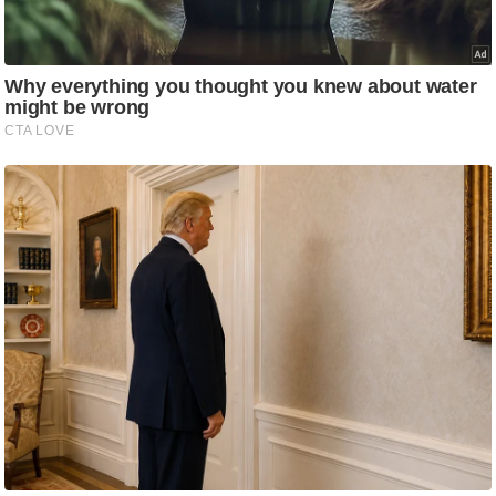
/
फै
श
न
घ
रे
लू
नु
स्खे
प
र्य
ट
न
स्थ
ल
फि