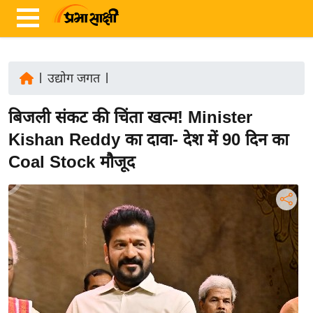
|
उद्योग जगत
|
ता
बिजली संकट की चिंता खत्म! Minister
ज़ा
ख
Kishan Reddy का दावा- देश में 90 दिन का
ब
Coal Stock मौजूद
र
रा
ष्ट्री
य
अं
त
र्रा
ष्ट्री