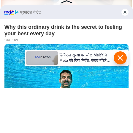
e
r
प्रमोटेड कंटेंट
t
i
Why this ordinary drink is the secret to feeling
s
your best every day
e
CTA LOVE
P
डिजिटल सुरक्षा पर जोर: MeitY ने
r
Meta को दिया निर्देश, कंटेंट मॉडरेशन
i
मजबूत करे
v
a
c
y
P
o
l
Unforgettable Awkward Moments From The
i
Olympics