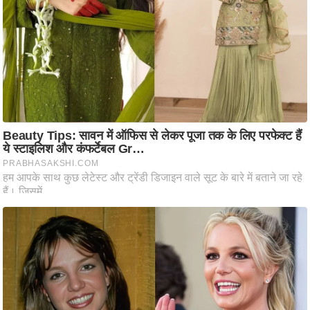
ष
ण
स
म
सा
म
यि
क
मा
तृ
भू
मि
स्तं
भ
ए
म
.