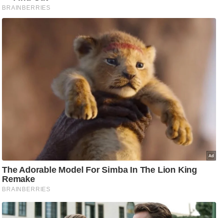
/
फै
श
न
घ
रे
लू
नु
स्खे
प
र्य
ट
न
स्थ
ल
फि