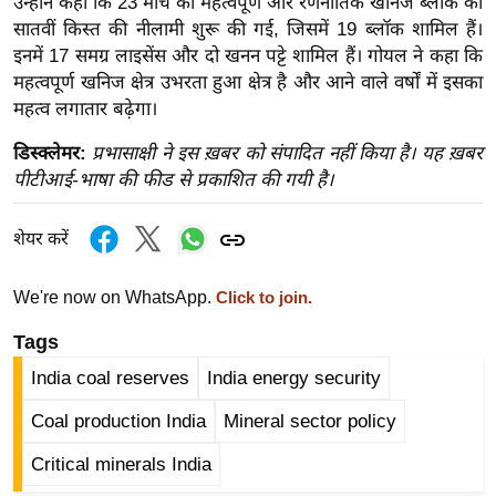
उन्होंने कहा कि 23 मार्च को महत्वपूर्ण और रणनीतिक खनिज ब्लॉक की
र्ल्ड
सातवीं किस्त की नीलामी शुरू की गई, जिसमें 19 ब्लॉक शामिल हैं।
न्यू
इनमें 17 समग्र लाइसेंस और दो खनन पट्टे शामिल हैं। गोयल ने कहा कि
ज
महत्वपूर्ण खनिज क्षेत्र उभरता हुआ क्षेत्र है और आने वाले वर्षों में इसका
महत्व लगातार बढ़ेगा।
ब्री
फ
डिस्क्लेमर:
प्रभासाक्षी ने इस ख़बर को संपादित नहीं किया है। यह ख़बर
म
पीटीआई-भाषा की फीड से प्रकाशित की गयी है।
नो
रं
शेयर करें
ज
न
We're now on WhatsApp.
Click to join.
ज
Tags
ग
त
India coal reserves
India energy security
बॉ
Coal production India
Mineral sector policy
ली
Critical minerals India
वु