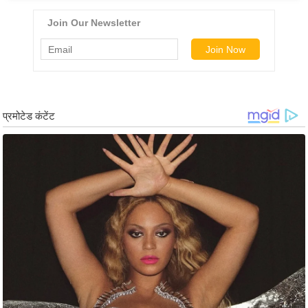
ड
हॉ
ली
वु
ड
फि
ल्म
स
मी
क्षा
B
r
e
a
k
i
n