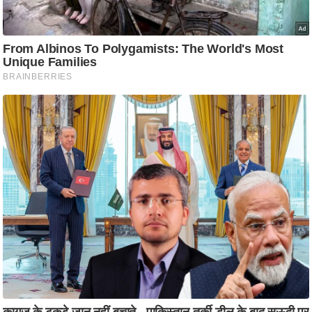
ति
ष
प्र
भु
म
हि
मा
/
ध
र्म
स्थ
ल
व्र
त
त्यो
हा
र