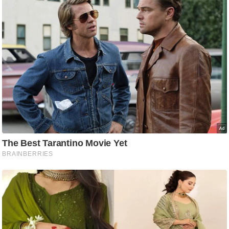
ट
ने
स
मं
त्रा
रि
ले
श
न
शि
प
रा
ज
नी
ति
वि
श्ले