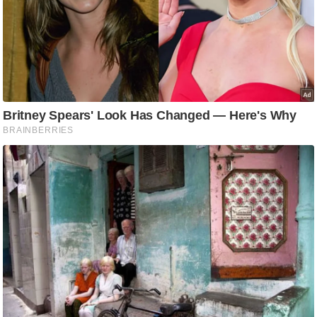
आ
र
.
आ
ई
.
चा
य
प
र
स
मी
क्षा
ध
र्म
ज्यो