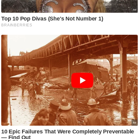
g
N
e
w
s
ला
इ
फ
स्टा
इ
ल
टे
क्नॉ
लॉ
जी
ब्यू
टी