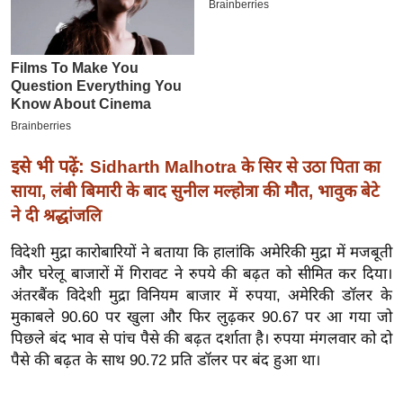
इ
म
ई
-
पे
प
इसे भी पढ़ें:
Sidharth Malhotra के सिर से उठा पिता का
र
साया, लंबी बिमारी के बाद सुनील मल्होत्रा की मौत, भावुक बेटे
मि
ने दी श्रद्धांजलि
सा
ल
विदेशी मुद्रा कारोबारियों ने बताया कि हालांकि अमेरिकी मुद्रा में मजबूती
और घरेलू बाजारों में गिरावट ने रुपये की बढ़त को सीमित कर दिया।
बे
अंतरबैंक विदेशी मुद्रा विनियम बाजार में रुपया, अमेरिकी डॉलर के
मि
मुकाबले 90.60 पर खुला और फिर लुढ़कर 90.67 पर आ गया जो
सा
पिछले बंद भाव से पांच पैसे की बढ़त दर्शाता है। रुपया मंगलवार को दो
ल
पैसे की बढ़त के साथ 90.72 प्रति डॉलर पर बंद हुआ था।
श