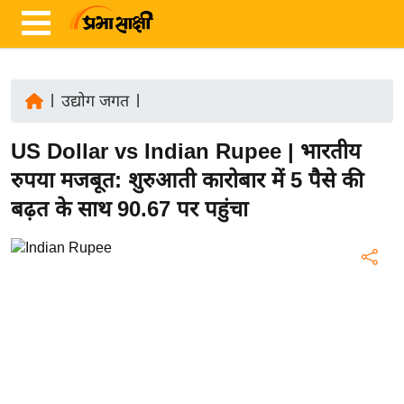
|
उद्योग जगत
|
ता
US Dollar vs Indian Rupee | भारतीय
ज़ा
ख
रुपया मजबूत: शुरुआती कारोबार में 5 पैसे की
ब
बढ़त के साथ 90.67 पर पहुंचा
र
रा
ष्ट्री
य
अं
त
र्रा
ष्ट्री