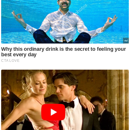
ड
हॉ
ली
वु
ड
फि
ल्म
स
मी
क्षा
B
r
e
a
k
i
n