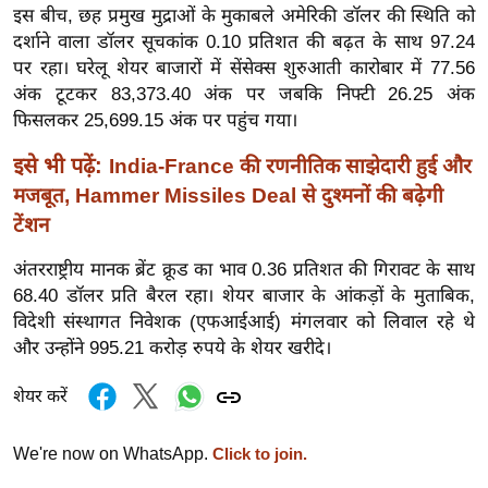
ख्सि
इस बीच, छह प्रमुख मुद्राओं के मुकाबले अमेरिकी डॉलर की स्थिति को
य
दर्शाने वाला डॉलर सूचकांक 0.10 प्रतिशत की बढ़त के साथ 97.24
त
पर रहा। घरेलू शेयर बाजारों में सेंसेक्स शुरुआती कारोबार में 77.56
अंक टूटकर 83,373.40 अंक पर जबकि निफ्टी 26.25 अंक
यं
फिसलकर 25,699.15 अंक पर पहुंच गया।
ग
इं
इसे भी पढ़ें:
India-France की रणनीतिक साझेदारी हुई और
डि
मजबूत, Hammer Missiles Deal से दुश्मनों की बढ़ेगी
या
टेंशन
सा
अंतरराष्ट्रीय मानक ब्रेंट क्रूड का भाव 0.36 प्रतिशत की गिरावट के साथ
हि
68.40 डॉलर प्रति बैरल रहा। शेयर बाजार के आंकड़ों के मुताबिक,
त्य
विदेशी संस्थागत निवेशक (एफआईआई) मंगलवार को लिवाल रहे थे
ज
और उन्होंने 995.21 करोड़ रुपये के शेयर खरीदे।
ग
त
शेयर करें
ऑ
टो
We're now on WhatsApp.
Click to join.
व