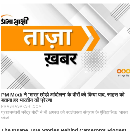
ट
ने
स
मं
त्रा
रि
ले
श
न
शि
प
रा
ज
नी
ति
वि
श्ले