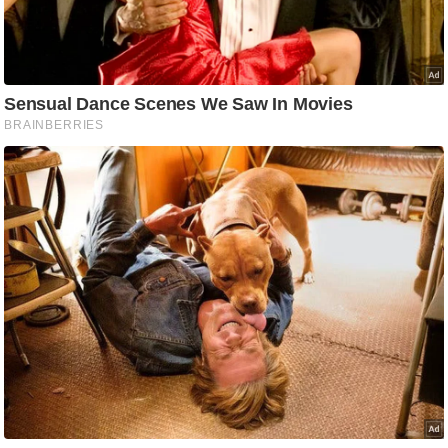
g
N
e
w
s
ला
इ
फ
स्टा
इ
ल
टे
क्नॉ
लॉ
जी
ब्यू
टी