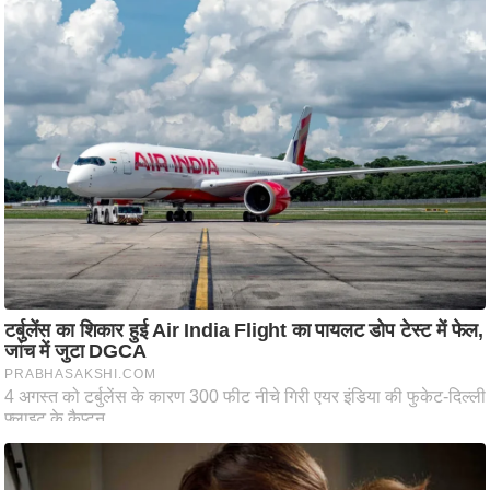
आ
र
.
आ
ई
.
चा
य
प
र
स
मी
क्षा
ध
र्म
ज्यो