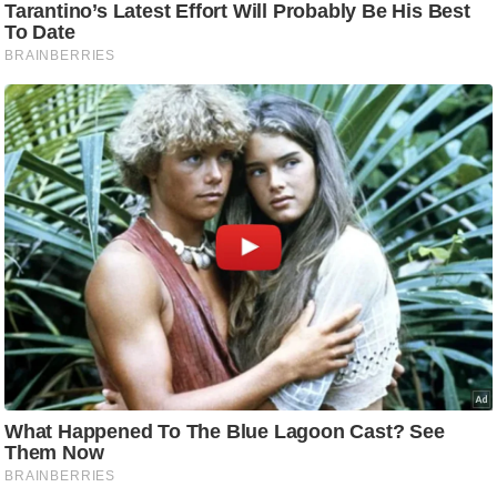
/
फै
श
न
घ
रे
लू
नु
स्खे
प
र्य
ट
न
स्थ
ल
फि