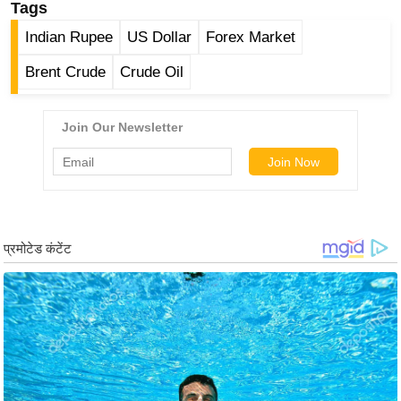
Tags
र्ल्ड
Indian Rupee
US Dollar
Forex Market
न्यू
ज
Brent Crude
Crude Oil
ब्री
फ
म
नो
रं
ज
न
ज
ग
त
बॉ
ली
वु