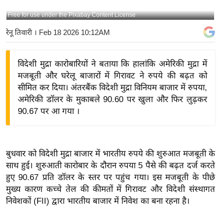
य
Free for use under the Pixabay Content License
बि
रेनू तिवारी
। Feb 18 2026 10:12AM
ज़
ने
विदेशी मुद्रा कारोबारियों ने बताया कि हालांकि अमेरिकी मुद्रा में
स
मजबूती और घरेलू बाजारों में गिरावट ने रुपये की बढ़त को
उ
सीमित कर दिया। अंतरबैंक विदेशी मुद्रा विनियम बाजार में रुपया,
द्यो
अमेरिकी डॉलर के मुकाबले 90.60 पर खुला और फिर लुढ़कर
ग
90.67 पर आ गया ।
ज
ग
त
बुधवार को विदेशी मुद्रा बाजार में भारतीय रुपये की शुरुआत मजबूती के
वि
साथ हुई। शुरुआती कारोबार के दौरान रुपया 5 पैसे की बढ़त दर्ज करते
शे
हुए 90.67 प्रति डॉलर के स्तर पर पहुंच गया। इस मजबूती के पीछे
ष
मुख्य कारण कच्चे तेल की कीमतों में गिरावट और विदेशी संस्थागत
ज्ञ
निवेशकों (FII) द्वारा भारतीय बाजार में निवेश का बना रहना है।
रा