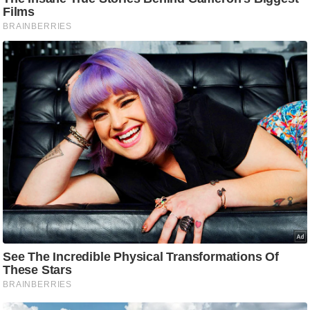
ष
ण
स
म
सा
म
यि
क
मा
तृ
भू
मि
स्तं
भ
ए
म
.