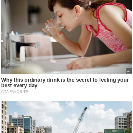
ति
ष
प्र
भु
म
हि
मा
/
ध
र्म
स्थ
ल
व्र
त
त्यो
हा
र