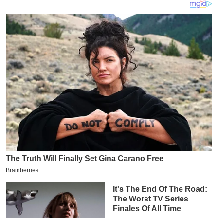
य
ब
ज
ट
खे
ल
क्रि
के
ट
I
P
L
2
0
2
6
क्रा