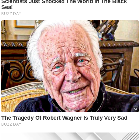
ष
ण
स
म
सा
म
यि
क
मा
तृ
भू
मि
स्तं
भ
ए
म
.