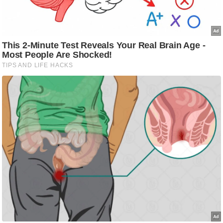
g
N
e
w
s
ला
इ
फ
स्टा
इ
ल
टे
क्नॉ
लॉ
जी
ब्यू
टी