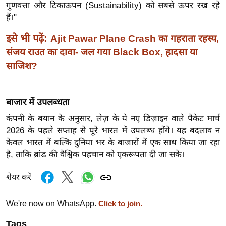
ख्सि
गुणवत्ता और टिकाऊपन (Sustainability) को सबसे ऊपर रख रहे
य
हैं।"
त
इसे भी पढ़ें:
Ajit Pawar Plane Crash का गहराता रहस्य,
यं
संजय राउत का दावा- जल गया Black Box, हादसा या
ग
साजिश?
इं
डि
या
बाजार में उपलब्धता
सा
कंपनी के बयान के अनुसार, लेज़ के ये नए डिज़ाइन वाले पैकेट मार्च
हि
2026 के पहले सप्ताह से पूरे भारत में उपलब्ध होंगे। यह बदलाव न
त्य
केवल भारत में बल्कि दुनिया भर के बाजारों में एक साथ किया जा रहा
ज
है, ताकि ब्रांड की वैश्विक पहचान को एकरूपता दी जा सके।
ग
शेयर करें
त
ऑ
We're now on WhatsApp.
Click to join.
टो
व
Tags