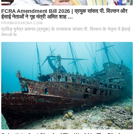
ट
ने
स
मं
त्रा
रि
ले
श
न
शि
प
रा
ज
नी
ति
वि
श्ले