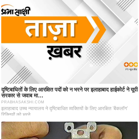
आ
र
.
आ
ई
.
चा
य
प
र
स
मी
क्षा
ध
र्म
ज्यो