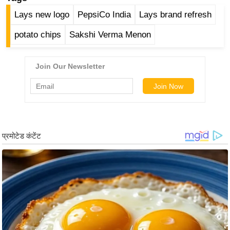
र्ल्ड
Lays new logo
PepsiCo India
Lays brand refresh
न्यू
potato chips
Sakshi Verma Menon
ज
ब्री
फ
म
नो
रं
ज
न
ज
ग
त
बॉ
ली
वु