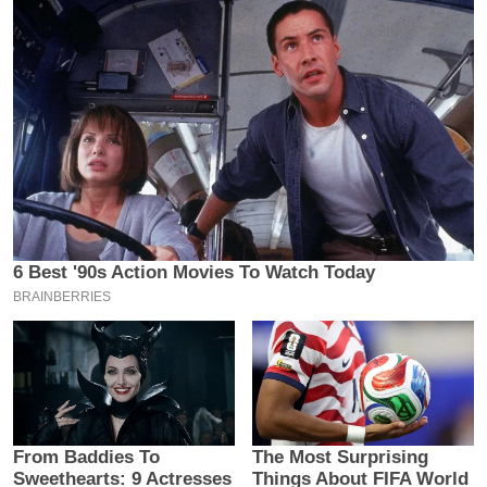
य
ब
ज
ट
खे
ल
क्रि
के
ट
I
P
L
2
0
2
6
क्रा