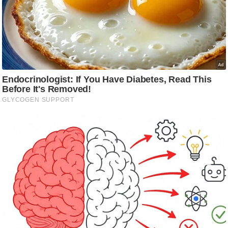
ड
हॉ
ली
वु
ड
फि
ल्म
स
मी
क्षा
B
r
e
a
k
i
n