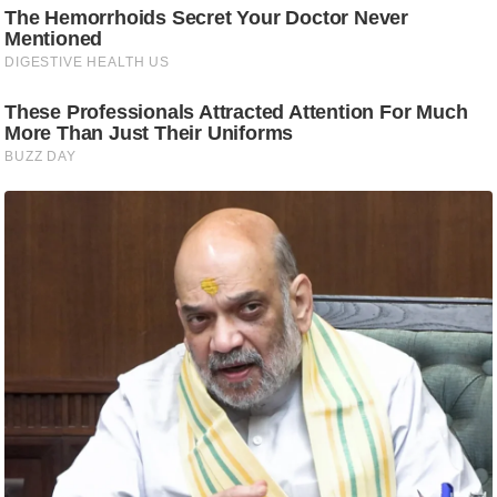
/
फै
श
न
घ
रे
लू
नु
स्खे
प
र्य
ट
न
स्थ
ल
फि