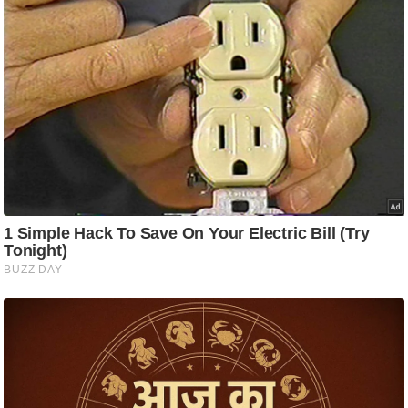
ति
ष
प्र
भु
म
हि
मा
/
ध
र्म
स्थ
ल
व्र
त
त्यो
हा
र