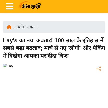
|
उद्योग जगत
|
ता
Lay's का नया अवतार! 100 साल के इतिहास में
ज़ा
ख
सबसे बड़ा बदलाव; मार्च से नए 'लोगो' और पैकिंग
ब
में दिखेगा आपका पसंदीदा चिप्स
र
रा
ष्ट्री
य
अं
त
र्रा
ष्ट्री