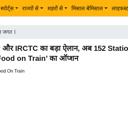
स्पोर्ट्स
राज्यों से
शहरों से
मिसाल बेमिसाल
लाइफस्
ोग जगत
|
और IRCTC का बड़ा ऐलान, अब 152 Stati
‘Food on Train’ का ऑप्शन