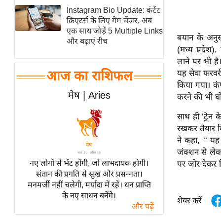
Instagram Bio Update: कंटेंट
स्तंभ
क्रिएटर्स के लिए गेम चेंजर, अब
एम.
एक साथ जोड़ें 5 Multiple Links
बयान के अनुसा
आर.
और बढ़ाएं रीच
(मध्य प्रदेश
आई.
लाने पर भी है
चाय पर
यह सेवा फरवर
आज का राशिफल
समीक्षा
किया गया। कं
मेष | Aries
करने की भी घ
धर्म
ज्योतिष
साथ ही ‘ट्रेन 
प्रभु
रखकर तैयार कि
ने कहा, ‘‘ यह
महिमा/
जंक्शन से लेकर
धर्मस्थल
नए लोगों से भेंट होंगी, जो लाभदायक होगी।
पर जोर देकर वि
व्रत
संतान की प्रगति से सुख और प्रसन्नता।
त्योहार
मनमर्जी नहीं चलेगी, मर्यादा में रहें। धन प्राप्ति
के नए साधन बनेंगे।
राशिफल
शेयर करें
और पढ़ें
विशेष