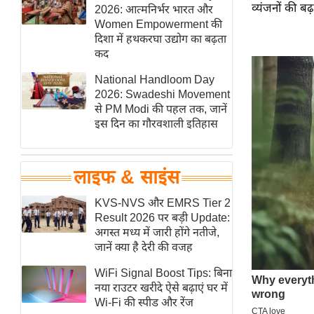
व्यंजनों की बढ़त
हॉलीवुड
2026: आत्मनिर्भर भारत और
Women Empowerment की
फिल्म समीक्षा
दिशा में हथकरघा उद्योग का बढ़ता
Breaking
कद
News
National Handloom Day
लाइफस्टाइल
2026: Swadeshi Movement
से PM Modi की पहल तक, जानें
टेक्नॉलॉजी
इस दिन का गौरवशाली इतिहास
ब्यूटी/फैशन
घरेलू नुस्खे
लाइफ & साइंस
पर्यटन स्थल
फिटनेस मंत्रा
KVS-NVS और EMRS Tier 2
Result 2026 पर बड़ी Update:
रिलेशनशिप
अगस्त मध्य में जारी होंगे नतीजे,
राजनीति
जानें क्या है देरी की वजह
विश्लेषण
WiFi Signal Boost Tips: बिना
समसामयिक
नया राउटर खरीदे ऐसे बढ़ाएं घर में
Wi-Fi की स्पीड और रेंज
मातृभूमि