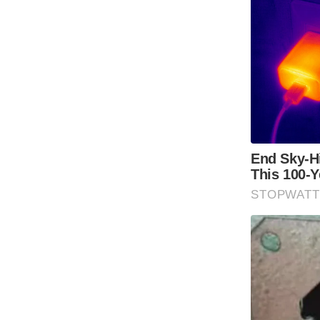
Code Of Ethics
RSS
Our Team
Expert Panel
Loksabhachunav
Android App