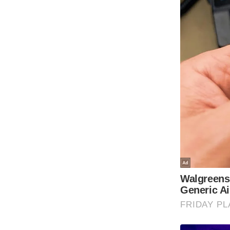
ऑडियो
इंफ़ोग्राफ़िक
राज्यों से
शहरों से
वेब स्टोरी
कार्टून
Short
Videos
iOS App
About us
Contact Editor
Advertise
Privacy Policy
Grievance
Redressal