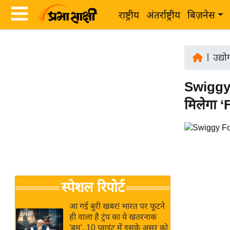
राष्ट्रीय
अंतर्राष्ट्रीय
बिज़नेस
Latest
ता
News
|
उद्य
ज़ा
in
ख
Swiggy 
Hindi
ब
मिलेगा 
र
Hindi
राष्ट्रीय
News
अंतर्राष्ट्रीय
Live
बिज़नेस
उद्योग
Breaking
स्पेशल रिपोर्ट
जगत
News in
विशेषज्ञ
Hindi
आ गई बुरी खबर! भारत पर फूटने
राय
ही वाला है ट्रंप का ये खतरनाक
'बम', 10 प्वाइंट में इसके असर को