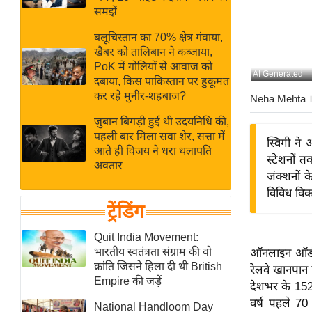
बजट
Hindi
समझें
खेल
News
बलूचिस्तान का 70% क्षेत्र गंवाया,
क्रिकेट
खैबर को तालिबान ने कब्जाया,
Hindi
IPL
PoK में गोलियों से आवाज को
AI Generated
दबाया, किस पाकिस्तान पर हुकूमत
Videos
2026
कर रहे मुनीर-शहबाज?
Neha Mehta
।
क्राइम
जुबान बिगड़ी हुई थी उदयनिधि की,
ई-पेपर
पहली बार मिला सवा शेर, सत्ता में
स्विगी ने
मिसाल बेमिसाल
आते ही विजय ने धरा थलापति
स्टेशनों त
अवतार
शख्सियत
जंक्शनों क
यंग इंडिया
विविध विकल
ट्रेंडिंग
साहित्य जगत
ऑटो वर्ल्ड
Quit India Movement:
भारतीय स्वतंत्रता संग्राम की वो
ऑनलाइन ऑर्डर 
न्यूज ब्रीफ
क्रांति जिसने हिला दी थी British
रेलवे खानपान
मनोरंजन जगत
Empire की जड़ें
देशभर के 152
बॉलीवुड
वर्ष पहले 70
National Handloom Day