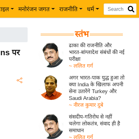
टाइल
मनोरंजन जगत
राजनीति
धर्म
स्तंभ
ढाका की राजनीति और
ons पर
भारत-बांग्लादेश संबंधों की नई
परीक्षा
~ ललित गर्ग
अगर भारत-पाक युद्ध हुआ तो
क्या India के खिलाफ अपनी
सेना उतारेंगे Turkey और
Saudi Arabia?
~ नीरज कुमार दुबे
संसदीय-गतिरोध से नहीं
चलेगा लोकतंत्र, संवाद ही है
समाधान
~ ललित गर्ग