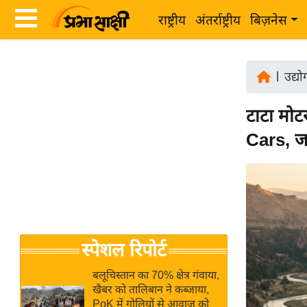
राष्ट्रीय
अंतर्राष्ट्रीय
बिज़नेस
Latest
ता
News
|
उद्य
ज़ा
in
ख
टाटा मोटर
Hindi
ब
Cars, जा
र
Hindi
राष्ट्रीय
News
अंतर्राष्ट्रीय
Live
बिज़नेस
उद्योग
Breaking
स्पेशल रिपोर्ट
जगत
News in
विशेषज्ञ
Hindi
बलूचिस्तान का 70% क्षेत्र गंवाया,
राय
खैबर को तालिबान ने कब्जाया,
PoK में गोलियों से आवाज को