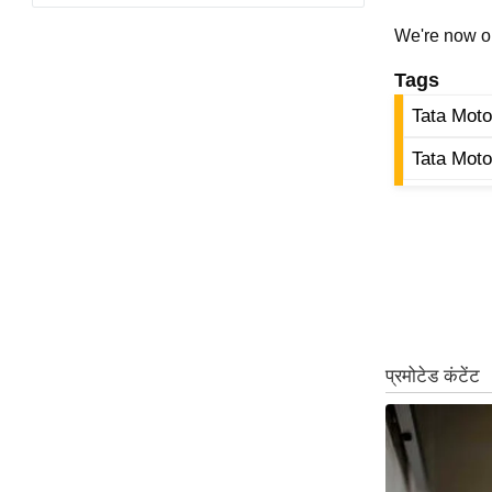
विश्लेषण
We're now 
ट्रेंडिंग
Tags
Q
Tata Moto
u
i
Tata Moto
c
k
L
i
n
k
s
विधानसभा
चुनाव
फोटो
वीडियो