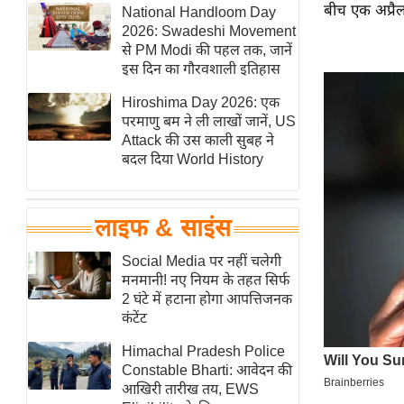
बीच एक अप्रैल
हॉलीवुड
National Handloom Day
2026: Swadeshi Movement
फिल्म समीक्षा
से PM Modi की पहल तक, जानें
Breaking
इस दिन का गौरवशाली इतिहास
News
Hiroshima Day 2026: एक
लाइफस्टाइल
परमाणु बम ने ली लाखों जानें, US
Attack की उस काली सुबह ने
टेक्नॉलॉजी
बदल दिया World History
ब्यूटी/फैशन
घरेलू नुस्खे
लाइफ & साइंस
पर्यटन स्थल
फिटनेस मंत्रा
Social Media पर नहीं चलेगी
मनमानी! नए नियम के तहत सिर्फ
रिलेशनशिप
2 घंटे में हटाना होगा आपत्तिजनक
राजनीति
कंटेंट
विश्लेषण
Himachal Pradesh Police
समसामयिक
Constable Bharti: आवेदन की
आखिरी तारीख तय, EWS
मातृभूमि