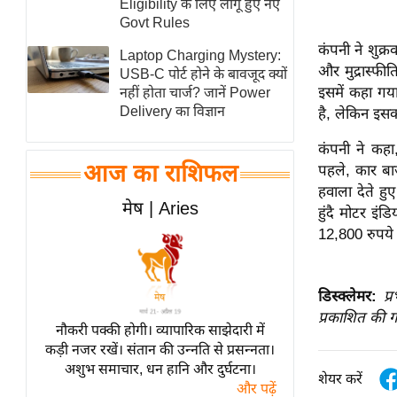
Eligibility के लिए लागू हुए नए
स्तंभ
Govt Rules
कंपनी ने शुक्
एम.
Laptop Charging Mystery:
और मुद्रास्फी
आर.
USB-C पोर्ट होने के बावजूद क्यों
इसमें कहा गया
नहीं होता चार्ज? जानें Power
आई.
Delivery का विज्ञान
है, लेकिन इसक
चाय पर
समीक्षा
कंपनी ने कहा
आज का राशिफल
पहले, कार बाज
धर्म
हवाला देते ह
ज्योतिष
मेष | Aries
हुंदै मोटर इं
प्रभु
12,800 रुपये 
महिमा/
धर्मस्थल
डिस्क्लेमर:
प्
व्रत
प्रकाशित की ग
त्योहार
नौकरी पक्की होगी। व्यापारिक साझेदारी में
कड़ी नजर रखें। संतान की उन्नति से प्रसन्नता।
राशिफल
अशुभ समाचार, धन हानि और दुर्घटना।
शेयर करें
विशेष
और पढ़ें