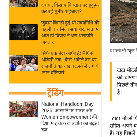
बजट
Hindi
दबाया, किस पाकिस्तान पर हुकूमत
खेल
News
कर रहे मुनीर-शहबाज?
क्रिकेट
जुबान बिगड़ी हुई थी उदयनिधि की,
Hindi
IPL
पहली बार मिला सवा शेर, सत्ता में
आते ही विजय ने धरा थलापति
Videos
2026
AI Image
अवतार
क्राइम
प्रभासाक्षी न्यूज 
सिर्फ एक बंदा काफ़ी है: PK से
ई-पेपर
ओवैसी तक...कैसे अकेले दम पर
मिसाल बेमिसाल
राजनीति का रुख बदलने में लगे ये
टाटा मोटर
'लोन वॉरियर्स'
शख्सियत
की घोषणा
यंग इंडिया
पिछले तीन
ट्रेंडिंग
है।
साहित्य जगत
ऑटो वर्ल्ड
National Handloom Day
2026: आत्मनिर्भर भारत और
न्यूज ब्रीफ
Women Empowerment की
टाटा मोटर्स 
मनोरंजन जगत
दिशा में हथकरघा उद्योग का बढ़ता
सहित अपने यात
कद
बॉलीवुड
है। यह पिछले त