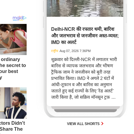
Delhi-NCR की रफ्तार थमी, बारिश
और जलभराव से जनजीवन अस्त-व्यस्त;
IMD का अलर्ट
राष्ट्रीय
Aug 07, 2026 7:36PM
शुक्रवार को दिल्ली-NCR में लगातार भारी
बारिश से व्यापक जलभराव और भीषण
ट्रैफिक जाम ने जनजीवन को बुरी तरह
प्रभावित किया। IMD ने अगले 2 घंटों में
आंधी-तूफान व और बारिश का अनुमान
जताते हुए कई राज्यों के लिए 'रेड अलर्ट'
जारी किया है, जो सक्रिय मॉनसून ट्रफ़ और
चक्रवाती हवाओं के घेरे का परिणाम है,
जिससे यातायात बाधित होने के साथ-साथ
सफदरजंग अस्पताल में भी जलभराव की
स्थिति बनी।
VIEW ALL SHORTS