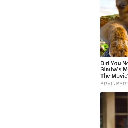
Code Of Ethics
RSS
Our Team
Expert Panel
Loksabhachunav
Android App