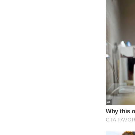
ऑडियो
इंफ़ोग्राफ़िक
राज्यों से
शहरों से
वेब स्टोरी
कार्टून
Short
Videos
iOS App
About us
Contact Editor
Advertise
Privacy Policy
Grievance
Redressal