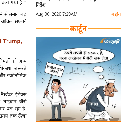
ार चला गया है।"
निर्देश
ने से तनाव बढ़
Aug 06, 2026 7:29AM
राष्ट्रीय
बल ऑयल सप्लाई
कार्टून
ald Trump,
 कीमतों को आम
कांश ज़रूरतें
ै और इकोनॉमिक
ैस्डैक इंडेक्स
 ताइवान जैसे
सर पड़ रहा है:
बे समय तक ऊँचा