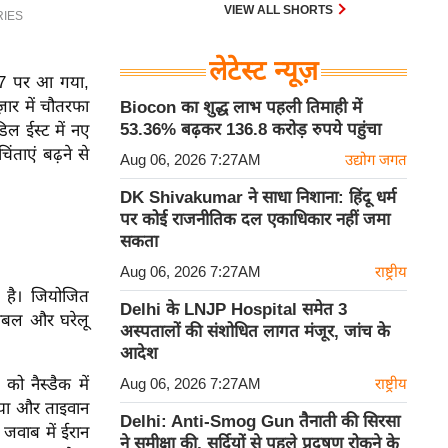
30 एम के भी उड़ाता है और भारत के पास
VIEW ALL SHORTS
इसका सबसे बड़ा बेड़ा है।
लेटेस्ट न्यूज़
67 पर आ गया,
ज़ार में चौतरफा
Biocon का शुद्ध लाभ पहली तिमाही में
53.36% बढ़कर 136.8 करोड़ रुपये पहुंचा
ल ईस्ट में नए
ंताएं बढ़ने से
Aug 06, 2026 7:27AM
उद्योग जगत
DK Shivakumar ने साधा निशाना: हिंदू धर्म
पर कोई राजनीतिक दल एकाधिकार नहीं जमा
सकता
Aug 06, 2026 7:27AM
राष्ट्रीय
ष है।
जियोजित
Delhi के LNJP Hospital समेत 3
ग्लोबल और घरेलू
अस्पतालों की संशोधित लागत मंजूर, जांच के
आदेश
 को नैस्डैक में
Aug 06, 2026 7:27AM
राष्ट्रीय
रिया और ताइवान
Delhi: Anti-Smog Gun तैनाती की सिरसा
े जवाब में ईरान
ने समीक्षा की, सर्दियों से पहले प्रदूषण रोकने के