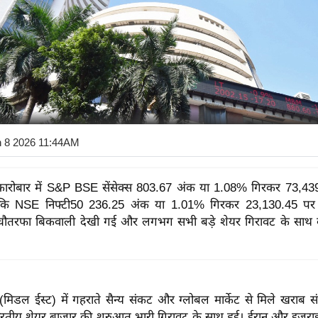
n 8 2026 11:44AM
कारोबार में S&P BSE सेंसेक्स 803.67 अंक या 1.08% गिरकर 73,4
कि NSE निफ्टी50 236.25 अंक या 1.01% गिरकर 23,130.45 पर प
ें चौतरफा बिकवाली देखी गई और लगभग सभी बड़े शेयर गिरावट के साथ 
(मिडल ईस्ट) में गहराते सैन्य संकट और ग्लोबल मार्केट से मिले खराब स
रतीय शेयर बाजार की शुरुआत भारी गिरावट के साथ हुई। ईरान और इज़राइ