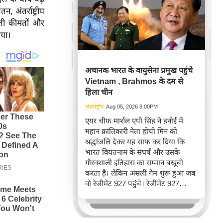
 अंतर्राष्ट्रीय
ढ़ती कीमतों और
िया।
अचानक भारत के वायुसेना प्रमुख पहुंचे
Vietnam , Brahmos के दम से
हिला चीन
अंतर्राष्ट्रीय
Aug 05, 2026 8:00PM
एयर चीफ मार्शल एपी सिंह ने हनोई में
महान क्रांतिकारी नेता होची मिन को
श्रद्धांजलि देकर यह साफ कर दिया कि
भारत वियतनाम के संघर्ष और उसके
गौरवशाली इतिहास का सम्मान बखूबी
करता है। लेकिन असली गेम शुरू हुआ जब
वो रेजीमेंट 927 पहुंचे। रेजीमेंट 927
वियतनाम की वायुसेना की रीड है। यहां
एयर चीफ ने सीधे वियतनामी फाइटर
पायलट से बातचीत की। वियतनाम भी सुई