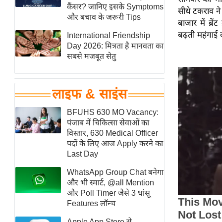
हॉलीवुड
कैंसर? जानिए इसके Symptoms
सीधे टकराव ने 
और बचाव के जरूरी Tips
फिल्म समीक्षा
बाजार में ब्र
बढ़ती महंगाई 
International Friendship
Breaking
Day 2026: मित्रता है मानवता का
News
सबसे मजबूत सेतु
लाइफस्टाइल
टेक्नॉलॉजी
लाइफ & साइंस
ब्यूटी/फैशन
घरेलू नुस्खे
BFUHS 630 MO Vacancy:
पंजाब में चिकित्सा सेवाओं का
पर्यटन स्थल
विस्तार, 630 Medical Officer
फिटनेस मंत्रा
पदों के लिए आज Apply करने का
Last Day
रिलेशनशिप
WhatsApp Group Chat बनेगा
राजनीति
और भी स्मार्ट, @all Mention
विश्लेषण
और Poll Timer जैसे 3 धांसू
समसामयिक
Features लॉन्च
मातृभूमि
Apple App Store से