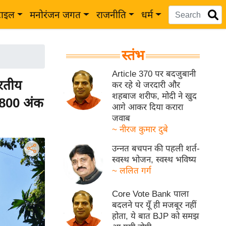
टाइल
मनोरंजन जगत
राजनीति
धर्म
स्तंभ
Article 370 पर बदजुबानी
ारतीय
कर रहे थे जरदारी और
शहबाज शरीफ, मोदी ने खुद
स 800 अंक
आगे आकर दिया करारा
जवाब
~ नीरज कुमार दुबे
उन्नत बचपन की पहली शर्त-
स्वस्थ भोजन, स्वस्थ भविष्य
~ ललित गर्ग
Core Vote Bank पाला
बदलने पर यूँ ही मजबूर नहीं
होता, ये बात BJP को समझ