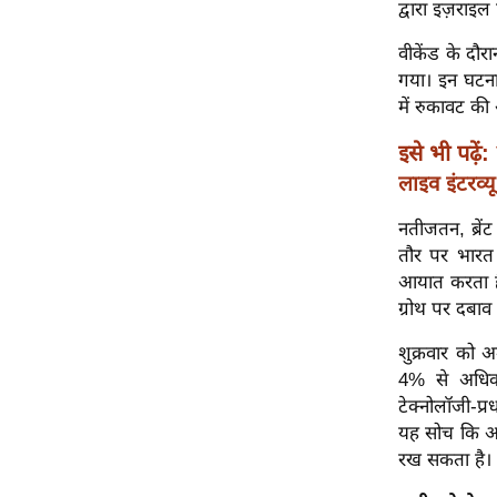
विश्लेषण
द्वारा इज़राइल
ट्रेंडिंग
वीकेंड के दौर
गया। इन घटना
Q
में रुकावट की
u
इसे भी पढ़ें:
i
लाइव इंटरव्
c
k
नतीजतन, ब्रे
L
तौर पर भारत 
i
आयात करता है
n
ग्रोथ पर दबाव
k
s
शुक्रवार को अ
4% से अधिक 
विधानसभा
टेक्नोलॉजी-प्
चुनाव
यह सोच कि अमे
फोटो
रख सकता है।
वीडियो