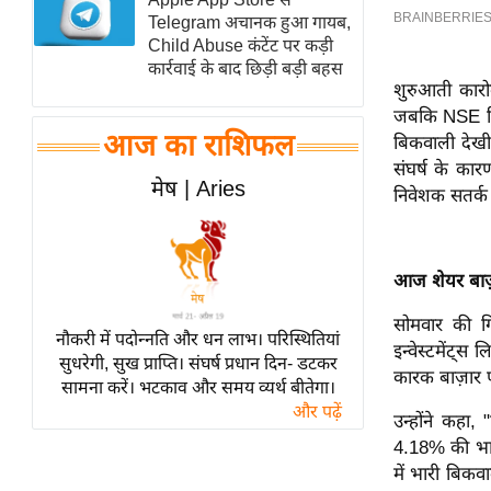
Telegram अचानक हुआ गायब,
स्तंभ
Child Abuse कंटेंट पर कड़ी
एम.
कार्रवाई के बाद छिड़ी बड़ी बहस
शुरुआती कार
आर.
जबकि NSE नि
आई.
आज का राशिफल
बिकवाली देखी
चाय पर
संघर्ष के कार
समीक्षा
मेष | Aries
निवेशक सतर्क
धर्म
ज्योतिष
आज शेयर बाज़ा
प्रभु
महिमा/
सोमवार की ग
नौकरी में पदोन्नति और धन लाभ। परिस्थितियां
धर्मस्थल
इन्वेस्टमेंट्स
सुधरेगी, सुख प्राप्ति। संघर्ष प्रधान दिन- डटकर
व्रत
कारक बाज़ार प
सामना करें। भटकाव और समय व्यर्थ बीतेगा।
त्योहार
और पढ़ें
उन्होंने कहा, 
राशिफल
4.18% की भारी
विशेष
में भारी बिकवा