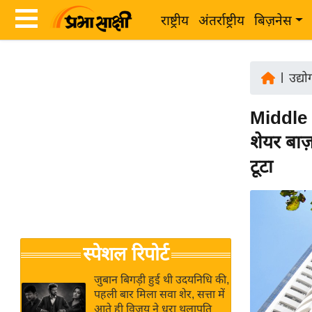
राष्ट्रीय
अंतर्राष्ट्रीय
बिज़नेस
Latest
ता
News
|
उद्य
ज़ा
in
ख
Middle E
Hindi
ब
शेयर बाज
र
Hindi
टूटा
राष्ट्रीय
News
अंतर्राष्ट्रीय
Live
बिज़नेस
उद्योग
Breaking
स्पेशल रिपोर्ट
जगत
News in
विशेषज्ञ
Hindi
जुबान बिगड़ी हुई थी उदयनिधि की,
राय
पहली बार मिला सवा शेर, सत्ता में
आते ही विजय ने धरा थलापति