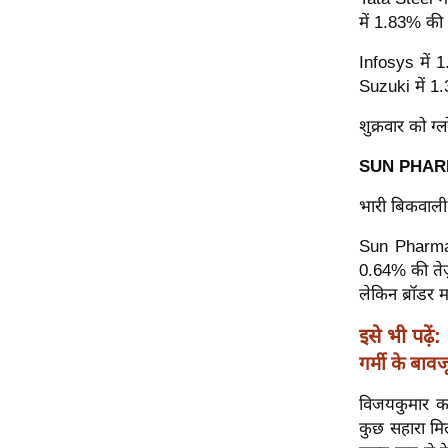
में 1.83% की
Code Of Ethics
RSS
Infosys में
Suzuki में 
Our Team
Expert Panel
शुक्रवार को ग्
Loksabhachunav
SUN PHARMA 
Android App
भारी बिकवाली 
Sun Pharmace
0.64% की ते
लेकिन ब्रॉडर म
इसे भी पढ़ें:
गर्मी के बावज
विजयकुमार का
कुछ सहारा मिल