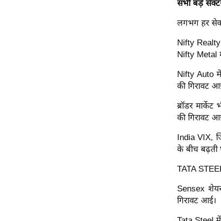
सभी बड़े सेक्ट
ऑडियो
लगभग हर सेक्
इंफ़ोग्राफ़िक
राज्यों से
Nifty Realty
Nifty Metal 
शहरों से
वेब स्टोरी
Nifty Auto म
की गिरावट आ
कार्टून
Short
ब्रॉडर मार्क
Videos
की गिरावट आ
iOS App
India VIX, जि
About us
के बीच बढ़ती
Contact Editor
TATA STEEL, 
Advertise
Sensex शेयरो
Privacy Policy
गिरावट आई।
Grievance
Redressal
Tata Steel म