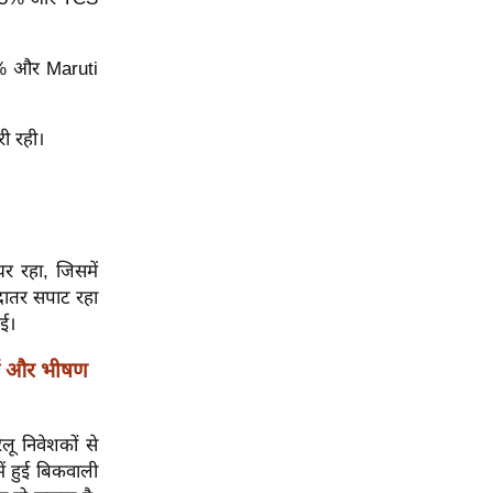
6% और Maruti
री रही।
र रहा, जिसमें
ादातर सपाट रहा
गई।
ों और भीषण
ू निवेशकों से
ें हुई बिकवाली