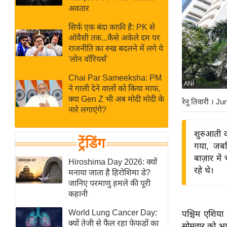
बजट
Hindi
अवतार
खेल
News
सिर्फ एक बंदा काफ़ी है: PK से
क्रिकेट
ओवैसी तक...कैसे अकेले दम पर
Hindi
IPL
राजनीति का रुख बदलने में लगे ये
'लोन वॉरियर्स'
Videos
2026
क्राइम
Chai Par Sameeksha: PM
ANI
ने गाली देने वालों को किया माफ,
ई-पेपर
क्या Gen Z भी अब मोदी मोदी के
रेनू तिवारी
। Ju
मिसाल बेमिसाल
नारे लगाएंगे?
शख्सियत
शुरुआती 
यंग इंडिया
ट्रेंडिंग
गया, जब
साहित्य जगत
बाज़ार म
Hiroshima Day 2026: क्यों
रहे थे।
ऑटो वर्ल्ड
मनाया जाता है हिरोशिमा डे?
जानिए परमाणु हमले की पूरी
न्यूज ब्रीफ
कहानी
मनोरंजन जगत
World Lung Cancer Day:
पश्चिम एशिया 
बॉलीवुड
क्यों तेजी से फैल रहा फेफड़ों का
सोमवार को भा