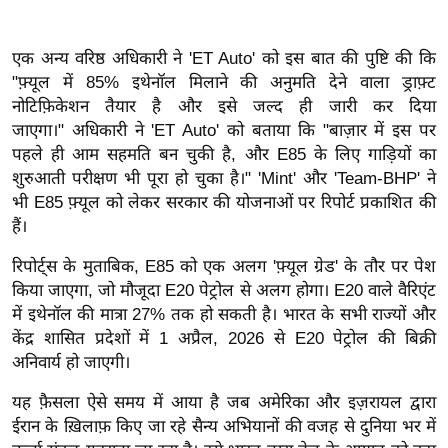
ख्सि
य
एक अन्य वरिष्ठ अधिकारी ने 'ET Auto' को इस बात की पुष्टि की कि
त
"फ़्यूल में 85% इथेनॉल मिलाने की अनुमति देने वाला ड्राफ़्ट
यं
नोटिफ़िकेशन तैयार है और इसे जल्द ही जारी कर दिया
ग
जाएगा।"
अधिकारी ने 'ET Auto' को बताया कि "बाज़ार में इस पर
इं
पहले ही आम सहमति बन चुकी है, और E85 के लिए गाड़ियों का
डि
शुरुआती परीक्षण भी पूरा हो चुका है।"
'Mint' और 'Team-BHP' ने
या
भी E85 फ़्यूल को लेकर सरकार की योजनाओं पर रिपोर्ट प्रकाशित की
सा
हैं।
हि
रिपोर्ट्स के मुताबिक, E85 को एक अलग 'फ़्यूल ग्रेड' के तौर पर पेश
त्य
किया जाएगा, जो मौजूदा E20 पेट्रोल से अलग होगा। E20 वाले वैरिएंट
ज
में इथेनॉल की मात्रा 27% तक हो सकती है।
भारत के सभी राज्यों और
ग
केंद्र शासित प्रदेशों में 1 अप्रैल, 2026 से E20 पेट्रोल की बिक्री
त
अनिवार्य हो जाएगी।
ऑ
यह फ़ैसला ऐसे समय में आया है जब अमेरिका और इज़रायल द्वारा
टो
ईरान के ख़िलाफ़ किए जा रहे सैन्य अभियानों की वजह से दुनिया भर में
व