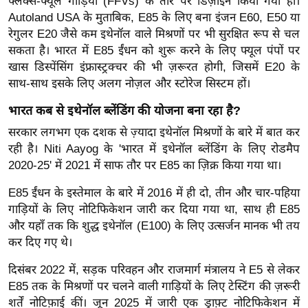
ड
फ्लेक्स-फ्यूल गाड़ियों (FFVs) के तौर पर डिज़ाइन किया गया हो।
Autoland USA के मुताबिक, E85 के लिए बना इंजन E60, E50 या
हॉ
रेगुलर E20 जैसे कम इथेनॉल वाले मिश्रणों पर भी सुरक्षित रूप से चल
ली
सकता है।
भारत में E85 ईंधन को शुरू करने के लिए फ्यूल पंपों पर
वु
खास डिस्पेंसिंग इंफ्रास्ट्रक्चर की भी ज़रूरत होगी, जिसमें E20 के
ड
साथ-साथ इसके लिए अलग नोज़ल और स्टोरेज सिस्टम हों।
फि
भारत कब से इथेनॉल ब्लेंडिंग की योजना बना रहा है?
ल्म
स
सरकार लगभग एक दशक से ज़्यादा इथेनॉल मिश्रणों के बारे में बात कर
रही है।
Niti Aayog के 'भारत में इथेनॉल ब्लेंडिंग के लिए रोडमैप
मी
2020-25' में 2021 में साफ तौर पर E85 का ज़िक्र किया गया था।
क्षा
B
E85 ईंधन के इस्तेमाल के बारे में 2016 में ही दो, तीन और चार-पहिया
r
गाड़ियों के लिए नोटिफिकेशन जारी कर दिया गया था, साथ ही E85
e
और यहाँ तक कि शुद्ध इथेनॉल (E100) के लिए उत्सर्जन मानक भी तय
a
कर दिए गए थे।
k
दिसंबर 2022 में, सड़क परिवहन और राजमार्ग मंत्रालय ने E5 से लेकर
i
E85 तक के मिश्रणों पर चलने वाली गाड़ियों के लिए टेस्टिंग की ज़रूरी
n
शर्तें नोटिफ़ाई कीं। जून 2025 में जारी एक ड्राफ़्ट नोटिफिकेशन में