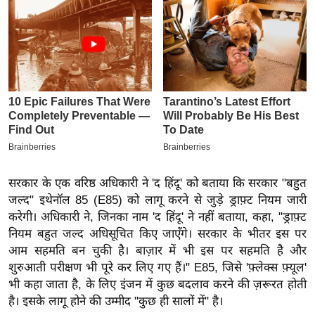
इ
म
ई
-
पे
प
र
मि
सा
सरकार के एक वरिष्ठ अधिकारी ने 'द हिंदू' को बताया कि सरकार "बहुत
ल
जल्द" इथेनॉल 85 (E85) को लागू करने से जुड़े ड्राफ़्ट नियम जारी
करेगी। अधिकारी ने, जिनका नाम 'द हिंदू' ने नहीं बताया, कहा, "ड्राफ़्ट
बे
नियम बहुत जल्द अधिसूचित किए जाएँगे। सरकार के भीतर इस पर
मि
आम सहमति बन चुकी है। बाज़ार में भी इस पर सहमति है और
सा
शुरुआती परीक्षण भी पूरे कर लिए गए हैं।"
E85, जिसे 'फ़्लेक्स फ़्यूल'
ल
भी कहा जाता है, के लिए इंजन में कुछ बदलाव करने की ज़रूरत होती
है। इसके लागू होने की उम्मीद "कुछ ही सालों में" है।
श