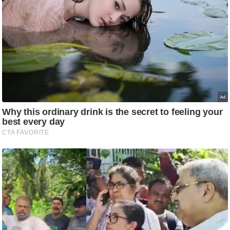
ति
ष
प्र
भु
म
हि
मा
/
ध
र्म
स्थ
ल
व्र
त
त्यो
हा
र