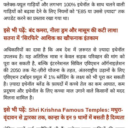
g
फ्लेक्स-फ्यूल गाड़ियों और लगभग 100% इथेनॉल के साथ चलने वाली
N
गाड़ियों को बढ़ावा देने के लिए नियमों को "E85 या उससे ज़्यादा" तक
e
अपडेट करने का प्रस्ताव रखा गया था।
w
इसे भी पढ़ें:
बंद कमरा, नीला ड्रम और मासूम की कटी लाश!
s
सतना में 'सिरफिरे' आशिक का खौफनाक इंतकाम
ला
इ
अधिकारियों का दावा है कि अब देश में ज़रूरत से ज़्यादा इथेनॉल
फ
उपलब्ध है। यह अतिरिक्त मात्रा न केवल सड़क परिवहन की मांग को
स्टा
पूरा कर सकती है, बल्कि इंटरनेशनल सिविल एविएशन ऑर्गनाइज़ेशन
की 2050 तक नेट-ज़ीरो योजना के तहत, अंतरराष्ट्रीय उड़ानों के लिए
इ
एविएशन टर्बाइन फ़्यूल में 1% ब्लेंडिंग के लक्ष्य को भी पूरा कर सकती
ल
है।
ज़्यादा इथेनॉल ब्लेंड के फ़ायदों में कच्चे तेल का कम आयात, कम
टे
प्रदूषण और इथेनॉल के लिए कच्चा माल उगाने वाले किसानों को मदद
क्नॉ
मिलना शामिल है।
लॉ
जी
इसे भी पढ़ें:
Shri Krishna Famous Temples: मथुरा-
वृंदावन से द्वारका तक, कान्हा के इन 9 धामों में बसती है दिव्यता
ब्यू
टी