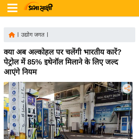
|
उद्योग जगत
|
ता
क्या अब अल्कोहल पर चलेंगी भारतीय कारें?
ज़ा
ख
पेट्रोल में 85% इथेनॉल मिलाने के लिए जल्द
ब
आएंगे नियम
र
रा
ष्ट्री
य
अं
त
र्रा
ष्ट्री