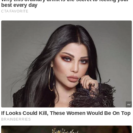
ष
ण
स
म
सा
म
यि
क
मा
तृ
भू
मि
स्तं
भ
ए
म
.