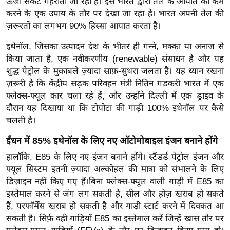
ऊर्जा संकट गहराता जा रहा है। इसे भारत द्वारा तेल के आयात को कम
र्ल्ड
करने के एक उपाय के तौर पर देखा जा रहा है। भारत अपनी तेल की
न्यू
ज़रूरतों का लगभग 90% हिस्सा आयात करता है।
ज
इथेनॉल, जिसका उत्पादन देश के भीतर ही गन्ने, मक्का या अनाज से
ब्री
किया जाता है, एक नवीकरणीय (renewable) संसाधन है और यह
फ
शुद्ध पेट्रोल के मुक़ाबले ज़्यादा साफ़-सुथरा जलता है। यह ध्यान रखना
म
ज़रूरी है कि केंद्रीय सड़क परिवहन मंत्री नितिन गडकरी भारत में एक
नो
फ्लेक्स-फ्यूल कार चला रहे हैं, और उन्होंने दिल्ली में एक ड्राइव के
रं
दौरान यह दिखाया था कि टोयोटा की गाड़ी 100% इथेनॉल पर कैसे
ज
चलती है।
न
ईंधन में 85% इथेनॉल के लिए नए ऑटोमोबाइल इंजन बनाने होंगे
ज
हालाँकि, E85 के लिए नए इंजन बनाने होंगे। स्टैंडर्ड पेट्रोल इंजन और
ग
फ्यूल सिस्टम इतनी ज़्यादा अल्कोहल की मात्रा को संभालने के लिए
त
डिज़ाइन नहीं किए गए हैं।
बिना फ्लेक्स-फ्यूल वाली गाड़ी में E85 का
बॉ
इस्तेमाल करने से जंग लग सकती है, सील और होज़ खराब हो सकते
ली
हैं, परफॉर्मेंस खराब हो सकती है और गाड़ी स्टार्ट करने में दिक्कत आ
वु
सकती है। सिर्फ़ वही गाड़ियाँ E85 का इस्तेमाल करें जिन्हें खास तौर पर