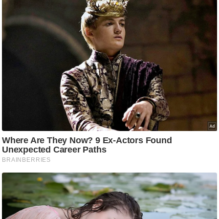
आ
र
.
आ
ई
.
चा
य
प
र
स
मी
क्षा
ध
र्म
ज्यो