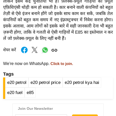
लेकिन इसमें कई चुनौतियाँ भी हैं। फ़्लेक्स-फ़्यूल गाड़ियों की फ़्यूल
/
एफ़िशिएंसी थोड़ी कम हो सकती है। कार बनाने वाली कंपनियों को बहुत
फै
तेज़ी से ऐसे इंजन बनाने होंगे जो इसके साथ काम कर सकें, जबकि तेल
श
कंपनियों को बहुत कम समय में नए इंफ़्रास्ट्रक्चर में निवेश करना होगा।
न
इसके अलावा, आम लोगों को इसके बारे में सही जानकारी देना भी बहुत
ज़रूरी होगा, ताकि वे गलती से ऐसी गाड़ियों में E85 का इस्तेमाल न कर
घ
लें जो फ़्लेक्स-फ़्यूल के लिए नहीं बनी हैं।
रे
लू
शेयर करें
नु
स्खे
We're now on WhatsApp.
Click to join.
प
Tags
र्य
ट
e20 petrol
e20 petrol price
e20 petrol kya hai
न
e20 fuel
e85
स्थ
ल
फि