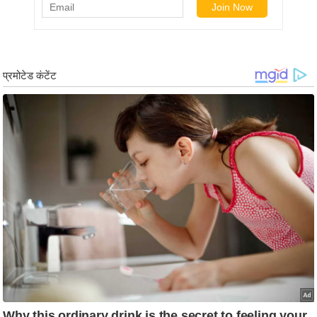
ट
ने
स
मं
त्रा
रि
ले
श
न
शि
प
रा
ज
नी
ति
वि
श्ले