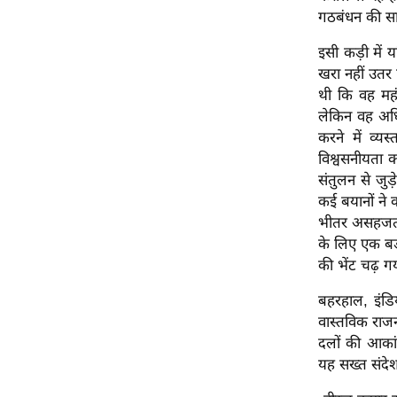
गठबंधन की स
ऑडियो
इंफ़ोग्राफ़िक
इसी कड़ी में 
राज्यों से
खरा नहीं उतर 
थी कि वह महंग
शहरों से
लेकिन वह अधि
वेब स्टोरी
करने में व्
कार्टून
विश्वसनीयता क
संतुलन से जुड
Short
कई बयानों ने क
Videos
भीतर असहजता 
iOS App
के लिए एक बड
About us
की भेंट चढ़ ग
Contact Editor
बहरहाल, इंडि
Advertise
वास्तविक राजन
दलों की आकां
Privacy Policy
यह सख्त संदेश
Grievance
Redressal