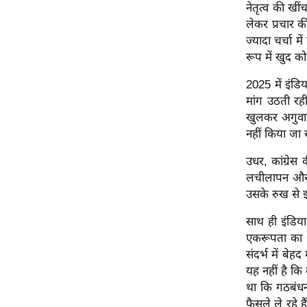
विश्लेषण
नेतृत्व की ख
लेकर प्रचार
ट्रेंडिंग
ज्यादा चर्चा 
रूप में खुद क
Q
u
2025 में इंड
i
मांग उठती रही
c
खुलकर अगुवाई
k
नहीं किया जा
L
उधर, कांग्रे
i
लचीलापन और 
n
उसके रुख से इ
k
s
साथ ही इंडिया
एकरूपता का अ
विधानसभा
संदर्भ में बेह
चुनाव
यह नहीं है कि
फोटो
था कि गठबंधन
वीडियो
फैसले ले रहे