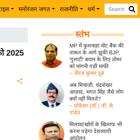
टाइल
मनोरंजन जगत
राजनीति
धर्म
स्तंभ
MP में कुशवाहा वोट बैंक की
 को 2025
ताकत के आगे झुकी BJP,
'गुलाटी' बयान के लिए तोमर
को मांगनी पड़ी माफी
~ नीरज कुमार दुबे
अब शिवाजी, चंद्रशेखर
आज़ाद, भगत सिंह जैसे लोग
क्यों नहीं मिलते?
~ प्रोफ़ेसर (डॉ.) डी. के.
पांडेय
मिलावटखोरों के खिलाफ भी
करना पड़ेगा देशव्यापी
आंदोलन