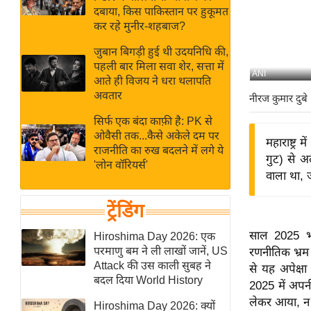
बजट
Hindi
दबाया, किस पाकिस्तान पर हुकूमत
खेल
News
कर रहे मुनीर-शहबाज?
क्रिकेट
जुबान बिगड़ी हुई थी उदयनिधि की,
Hindi
IPL
पहली बार मिला सवा शेर, सत्ता में
ANI
आते ही विजय ने धरा थलापति
Videos
2026
अवतार
नीरज कुमार दुबे
क्राइम
सिर्फ एक बंदा काफ़ी है: PK से
ई-पेपर
ओवैसी तक...कैसे अकेले दम पर
महाराष्ट्र
मिसाल बेमिसाल
राजनीति का रुख बदलने में लगे ये
गुट) से 
'लोन वॉरियर्स'
शख्सियत
वाला था, 
यंग इंडिया
ट्रेंडिंग
साहित्य जगत
ऑटो वर्ल्ड
साल 2025 भा
Hiroshima Day 2026: एक
परमाणु बम ने ली लाखों जानें, US
रणनीतिक भ्रम
न्यूज ब्रीफ
Attack की उस काली सुबह ने
से यह अपेक्ष
मनोरंजन जगत
बदल दिया World History
2025 में अपन
बॉलीवुड
लेकर आया, न ह
Hiroshima Day 2026: क्यों