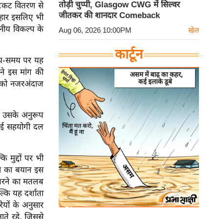
तोड़ी चुप्पी, Glasgow CWG में सिल्वर
टिकट वितरण से
जीतकर की शानदार Comeback
हार इसलिए भी
सनीय विकल्प के
Aug 06, 2026 10:00PM
खेल
कार्टून
समय-समय पर यह
 ने इस मांग की
र को नजरअंदाज
न उसके अनुरूप
कई सहयोगी दल
 मुद्दों पर भी
ला का बयान इस
े उतरने का मतलब
्कि यह दर्शाता
यों के अनुसार
ते रहे, जिससे