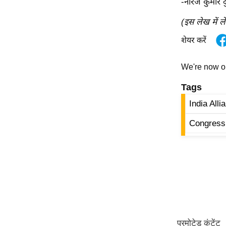
-नीरज कुमार द
Code Of Ethics
(इस लेख में ल
RSS
शेयर करें
Our Team
Expert Panel
We're now 
Loksabhachunav
Tags
Android App
India All
Congress 