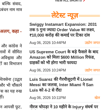
VIEW ALL SHORTS
 बल्कि संवाद,
बंधन नाम मात्र
लेटेस्ट न्यूज़
Swiggy Instamart Expansion: 2031
तक 5 गुना ज्यादा Order Value का लक्ष्य,
या अलग, कहा -
₹10,000 करोड़ की कमाई पर टिका दांव
Aug 06, 2026 10:44PM
उद्योग जगत
र कांग्रेस ने
US Supreme Court के बड़े फैसले के बाद
ों में सीमित
Amazon को मिला $600 Million रिफंड,
 अविश्वास और
ग्राहकों को भी होगा भारी फायदा
टों का विभाजन
Aug 06, 2026 10:24PM
उद्योग जगत
Luis Suarez की गैरमौजूदगी में Lionel
शिवसेना (उद्धव
Messi का जलवा, Inter Miami ने San
और भी चौंकाने
Luis को 4-2 से रौंदा
्रेस का यह रुख
ीं।
Aug 06, 2026 10:11PM
खेल
नीरज चोपड़ा ने 10 महीने के Injury संघर्ष पर
ेकिन आपसी फूट,