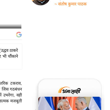
~ संतोष कुमार पाठक
(उद्धव ठाकरे
भी चौंकाने
ंतरिक टकराव,
ाद जिस गठबंधन
ं उभरेगा, वही
नात्मक मजबूती