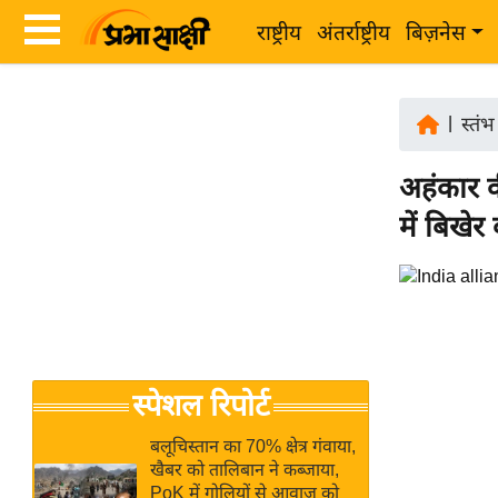
राष्ट्रीय
अंतर्राष्ट्रीय
बिज़नेस
Latest
ता
News
|
स्तंभ
ज़ा
in
ख
अहंकार क
Hindi
ब
में बिखे
र
Hindi
राष्ट्रीय
News
अंतर्राष्ट्रीय
Live
बिज़नेस
उद्योग
Breaking
स्पेशल रिपोर्ट
जगत
News in
विशेषज्ञ
Hindi
बलूचिस्तान का 70% क्षेत्र गंवाया,
राय
खैबर को तालिबान ने कब्जाया,
PoK में गोलियों से आवाज को