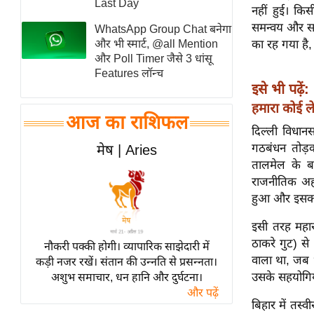
Last Day
नहीं हुई। कि
स्तंभ
समन्वय और साझ
WhatsApp Group Chat बनेगा
एम.
और भी स्मार्ट, @all Mention
का रह गया है
आर.
और Poll Timer जैसे 3 धांसू
Features लॉन्च
आई.
इसे भी पढ़ें:
चाय पर
हमारा कोई ले
समीक्षा
आज का राशिफल
दिल्ली विधान
धर्म
गठबंधन तोड़
मेष | Aries
ज्योतिष
तालमेल के ब
प्रभु
राजनीतिक अहं
हुआ और इसका
महिमा/
धर्मस्थल
इसी तरह महारा
व्रत
ठाकरे गुट) स
नौकरी पक्की होगी। व्यापारिक साझेदारी में
त्योहार
वाला था, जब भ
कड़ी नजर रखें। संतान की उन्नति से प्रसन्नता।
उसके सहयोगियो
अशुभ समाचार, धन हानि और दुर्घटना।
राशिफल
और पढ़ें
विशेष
बिहार में तस्