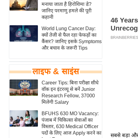
हॉलीवुड
मनाया जाता है हिरोशिमा डे?
जानिए परमाणु हमले की पूरी
फिल्म समीक्षा
कहानी
Breaking
World Lung Cancer Day:
News
क्यों तेजी से फैल रहा फेफड़ों का
लाइफस्टाइल
कैंसर? जानिए इसके Symptoms
और बचाव के जरूरी Tips
टेक्नॉलॉजी
ब्यूटी/फैशन
घरेलू नुस्खे
लाइफ & साइंस
पर्यटन स्थल
Career Tips: बिना परीक्षा सीधे
फिटनेस मंत्रा
वॉक इन इंटरव्यू से बनें Junior
Research Fellow, 37000
रिलेशनशिप
मिलेगी Salary
राजनीति
BFUHS 630 MO Vacancy:
विश्लेषण
पंजाब में चिकित्सा सेवाओं का
समसामयिक
विस्तार, 630 Medical Officer
पदों के लिए आज Apply करने का
सबसे बड़ा और
मातृभूमि