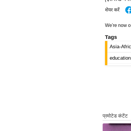
ऑडियो
शेयर करें
इंफ़ोग्राफ़िक
राज्यों से
We're now 
शहरों से
Tags
वेब स्टोरी
Asia-Afri
कार्टून
education
Short
Videos
iOS App
About us
Contact Editor
Advertise
Privacy Policy
Grievance
Redressal