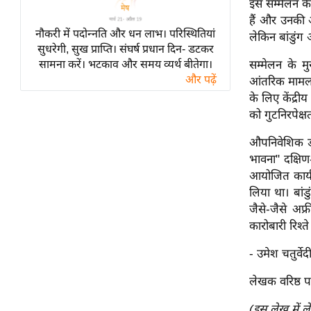
इस सम्मेलन क
विश्लेषण
हैं और उनकी 
ट्रेंडिंग
नौकरी में पदोन्नति और धन लाभ। परिस्थितियां
लेकिन बांडुंग
सुधरेगी, सुख प्राप्ति। संघर्ष प्रधान दिन- डटकर
Q
सामना करें। भटकाव और समय व्यर्थ बीतेगा।
सम्मेलन के मु
और पढ़ें
u
आंतरिक मामलों 
i
के लिए केंद्री
c
को गुटनिरपेक्ष
k
औपनिवेशिक डच
L
भावना" दक्षि
i
आयोजित कार्य
n
लिया था। बां
k
जैसे-जैसे अफ
s
कारोबारी रिश्त
विधानसभा
- उमेश चतुर्वेद
चुनाव
लेखक वरिष्ठ पत
फोटो
वीडियो
(इस लेख में ल