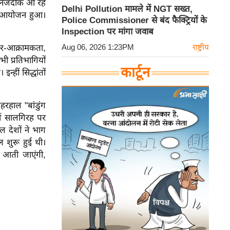
श नजदीक आ रहे
Delhi Pollution मामले में NGT सख्त,
िक आयोजन हुआ।
Police Commissioner से बंद फैक्ट्रियों के
Inspection पर मांगा जवाब
Aug 06, 2026 1:23PM
राष्ट्रीय
गैर-आक्रामकता,
भी प्रतिभागियों
कार्टून
्हीं सिद्धांतों
रहाल "बांडुंग
ीं सालगिरह पर
 देशों ने भाग
 शुरू हुई थी।
ब आती जाएंगी,