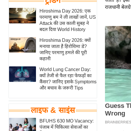
ट्रेंडिंग
जाता है। इसी
हॉलीवुड
राजधानी बेलग्र
Hiroshima Day 2026: एक
फिल्म समीक्षा
परमाणु बम ने ली लाखों जानें, US
Breaking
Attack की उस काली सुबह ने
News
बदल दिया World History
लाइफस्टाइल
Hiroshima Day 2026: क्यों
मनाया जाता है हिरोशिमा डे?
टेक्नॉलॉजी
जानिए परमाणु हमले की पूरी
ब्यूटी/फैशन
कहानी
घरेलू नुस्खे
World Lung Cancer Day:
पर्यटन स्थल
क्यों तेजी से फैल रहा फेफड़ों का
कैंसर? जानिए इसके Symptoms
फिटनेस मंत्रा
और बचाव के जरूरी Tips
रिलेशनशिप
राजनीति
लाइफ & साइंस
विश्लेषण
समसामयिक
BFUHS 630 MO Vacancy:
पंजाब में चिकित्सा सेवाओं का
मातृभूमि