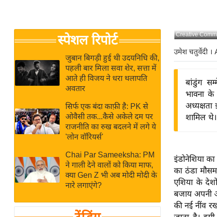
बजट
Hindi
खेल
News
क्रिकेट
Creative Comm
स्पेशल रिपोर्ट
Hindi
IPL
उमेश चतुर्वेदी
। 
Videos
2026
जुबान बिगड़ी हुई थी उदयनिधि की,
पहली बार मिला सवा शेर, सत्ता में
क्राइम
आते ही विजय ने धरा थलापति
बांडुंग स
ई-पेपर
अवतार
भावना के स
मिसाल बेमिसाल
अध्यक्षता 
सिर्फ एक बंदा काफ़ी है: PK से
ओवैसी तक...कैसे अकेले दम पर
शामिल थे।
शख्सियत
राजनीति का रुख बदलने में लगे ये
यंग इंडिया
'लोन वॉरियर्स'
साहित्य जगत
Chai Par Sameeksha: PM
इंडोनेशिया का
ऑटो वर्ल्ड
ने गाली देने वालों को किया माफ,
का ठंडा मौसम
क्या Gen Z भी अब मोदी मोदी के
न्यूज ब्रीफ
एशिया के देशो
नारे लगाएंगे?
मनोरंजन जगत
बजाय अपनी अल
की नई नींव र
बॉलीवुड