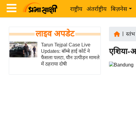
राष्ट्रीय
अंतर्राष्ट्रीय
बिज़नेस
Latest
ता
लाइव अपडेट
News
|
स्तंभ
ज़ा
in
Tarun Tejpal Case Live
ख
एशिया-अफ्
Updates: बॉम्बे हाई कोर्ट ने
Hindi
ब
फैसला पलटा, यौन उत्पीड़न मामले
र
में ठहराया दोषी
Hindi
राष्ट्रीय
News
अंतर्राष्ट्रीय
Live
बिज़नेस
उद्योग
Breaking
जगत
News in
विशेषज्ञ
Hindi
राय