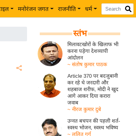
टाइल
मनोरंजन जगत
राजनीति
धर्म
स्तंभ
मिलावटखोरों के खिलाफ भी
करना पड़ेगा देशव्यापी
आंदोलन
~ संतोष कुमार पाठक
Article 370 पर बदजुबानी
कर रहे थे जरदारी और
शहबाज शरीफ, मोदी ने खुद
आगे आकर दिया करारा
जवाब
~ नीरज कुमार दुबे
उन्नत बचपन की पहली शर्त-
स्वस्थ भोजन, स्वस्थ भविष्य
~ ललित गर्ग