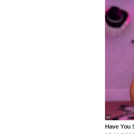
Code Of Ethics
RSS
Our Team
Expert Panel
Loksabhachunav
Android App