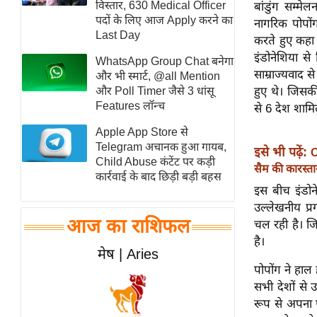
विस्तार, 630 Medical Officer
बांडुंग सम्म
स्तंभ
पदों के लिए आज Apply करने का
नागरिक पोपों
Last Day
एम.
करते हुए कह
इंडोनेशिया स
आर.
WhatsApp Group Chat बनेगा
साम्राज्यवाद से
आई.
और भी स्मार्ट, @all Mention
और Poll Timer जैसे 3 धांसू
हुए थे। जिसकी
चाय पर
Features लॉन्च
से 6 देश शामि
समीक्षा
Apple App Store से
धर्म
Telegram अचानक हुआ गायब,
इसे भी पढ़ें:
O
ज्योतिष
Child Abuse कंटेंट पर कड़ी
सैम की कारस्ता
कार्रवाई के बाद छिड़ी बड़ी बहस
प्रभु
इस बीच इंडोने
महिमा/
उल्लेखनीय प्र
धर्मस्थल
आज का राशिफल
चल रही है। जि
व्रत
है।
मेष | Aries
त्योहार
पोपोंग ने हाल
राशिफल
सभी देशों से
विशेष
रूप से अपना पु