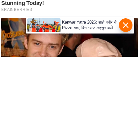
s
a
l
Kanwar Yatra 2026: शाही पनीर से
C
Pizza तक, बिना प्याज-लहसुन वाले
o
Modern Menu का बढ़ा क्रेज
d
e
O
f
E
t
h
i
c
s
R
S