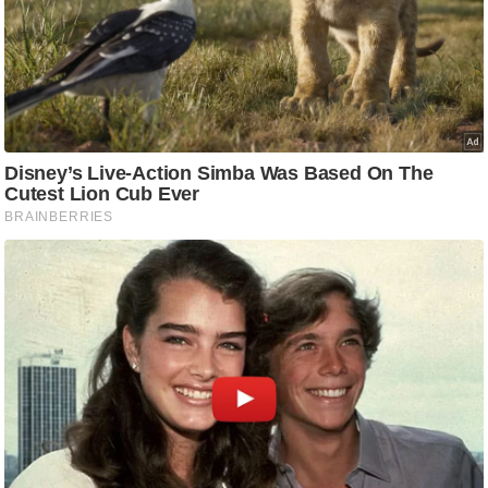
/
फै
श
न
घ
रे
लू
नु
स्खे
प
र्य
ट
न
स्थ
ल
फि