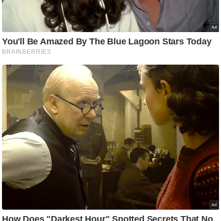
ट
ने
स
मं
त्रा
रि
ले
श
न
शि
प
रा
ज
नी
ति
वि
श्ले