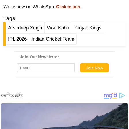
ड
We're now on WhatsApp.
Click to join.
हॉ
ली
Tags
वु
Arshdeep Singh
Virat Kohli
Punjab Kings
ड
IPL 2026
Indian Cricket Team
फि
ल्म
स
मी
क्षा
B
r
e
a
k
i
n