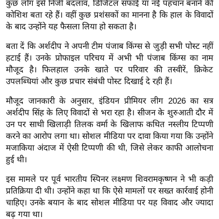
कुछ लोग इसे निजी बदलाव, डिजिटल सफाई या नई पहचान बनाने की
ख्सि
कोशिश बता रहे हैं। वहीं कुछ प्रशंसकों का मानना है कि हाल के विवादों
य
के बाद उन्होंने यह फैसला लिया हो सकता है।
त
यं
बता दें कि अर्शदीप ने अपनी टीम पंजाब किंग्स से जुड़ी सभी पोस्ट नहीं
ग
हटाई हैं। उनके प्रोफाइल परिचय में अभी भी पंजाब किंग्स का नाम
इं
मौजूद है। फिलहाल उनके खाते पर परिवार की तस्वीरें, क्रिकेट
उपलब्धियां और कुछ प्रचार संबंधी पोस्ट दिखाई दे रही हैं।
डि
या
मौजूद जानकारी के अनुसार, इंडियन प्रीमियर लीग 2026 का सत्र
सा
अर्शदीप सिंह के लिए विवादों से भरा रहा है। सीजन के शुरुआती दौर में
हि
उन पर साथी खिलाड़ी तिलक वर्मा के खिलाफ कथित नस्लीय टिप्पणी
त्य
करने का आरोप लगा था। सोशल मीडिया पर दावा किया गया कि उन्होंने
मजाकिया अंदाज में ऐसी टिप्पणी की थी, जिसे लेकर काफी आलोचना
ज
हुई थी।
ग
त
इस मामले पर पूर्व भारतीय स्पिनर लक्ष्मण शिवरामकृष्णन ने भी कड़ी
ऑ
प्रतिक्रिया दी थी। उन्होंने कहा था कि ऐसे मामलों पर सख्त कार्रवाई होनी
टो
चाहिए। उनके बयान के बाद सोशल मीडिया पर यह विवाद और ज्यादा
व
बढ़ गया था।