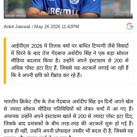
य
बि
social media
प्रतिरूप फोटो
ज़
Ankit Jaiswal
। May 26 2026 11:42PM
ने
स
आईपीएल 2026 में तिलक वर्मा पर कथित टिप्पणी जैसे विवादों
उ
में घिरने के बाद तेज गेंदबाज अर्शदीप सिंह ने एक बड़ा सोशल
द्यो
मीडिया बदलाव किया है। उन्होंने अपने इंस्टाग्राम से 200 से
ग
अधिक पोस्ट हटा दिए हैं, जिससे यह अटकलें लगाई जा रही हैं
ज
कि वे अपनी छवि को रीब्रांड कर रहे हैं।
ग
त
वि
भारतीय क्रिकेट टीम के तेज गेंदबाज अर्शदीप सिंह इन दिनों अपने खेल
शे
से ज्यादा सोशल मीडिया गतिविधियों को लेकर चर्चा में आ गए हैं।
ष
अचानक उन्होंने अपने इंस्टाग्राम खाते से 200 से ज्यादा पोस्ट हटा दिए,
ज्ञ
जिसके बाद प्रशंसकों के बीच तरह-तरह की अटकलें शुरू हो गई हैं।
रा
इतना ही नहीं, उन्होंने अपनी प्रोफाइल तस्वीर भी बदल दी है, जिससे यह