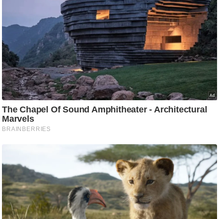
g
N
e
w
s
ला
इ
फ
स्टा
इ
ल
टे
क्नॉ
लॉ
जी
ब्यू
टी