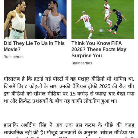
इ
म
ई
-
पे
प
र
मि
सा
गौरतलब है कि हटाई गई पोस्टों में वह मशहूर वीडियो भी शामिल था,
ल
जिसमें विराट कोहली के साथ उनकी चैंपियंस ट्रॉफी 2025 की रील थी।
इस वीडियो को सोशल मीडिया पर 15 करोड़ से ज्यादा बार देखा गया
बे
था और क्रिकेट प्रशंसकों के बीच यह काफी लोकप्रिय हुआ था।
मि
सा
ल
हालांकि अर्शदीप सिंह ने अब तक इस कदम के पीछे की वजह
श
सार्वजनिक नहीं की है। मौजूद जानकारी के अनुसार, सोशल मीडिया पर