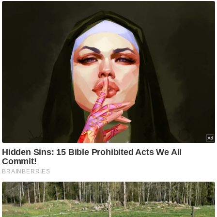
आ
र
.
आ
ई
.
चा
य
प
र
स
मी
क्षा
ध
र्म
ज्यो