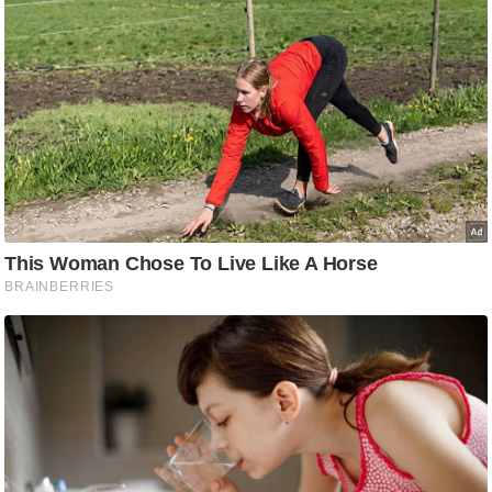
ति
ष
प्र
भु
म
हि
मा
/
ध
र्म
स्थ
ल
व्र
त
त्यो
हा
र