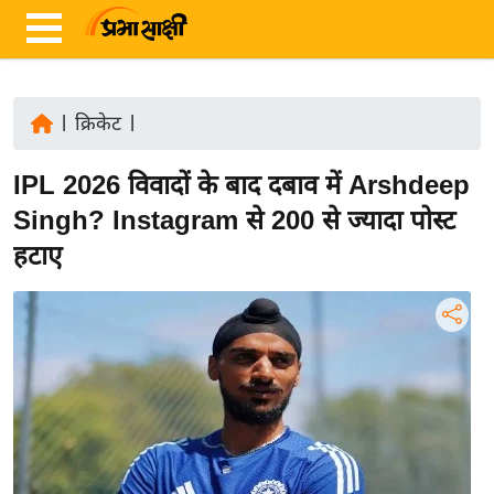
|
क्रिकेट
|
ता
IPL 2026 विवादों के बाद दबाव में Arshdeep
ज़ा
ख
Singh? Instagram से 200 से ज्यादा पोस्ट
ब
हटाए
र
रा
ष्ट्री
य
अं
त
र्रा
ष्ट्री