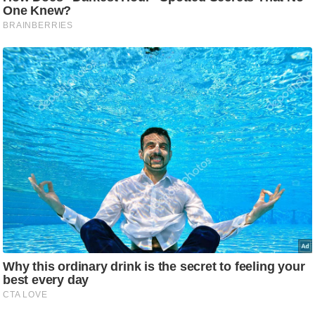
ष
ण
स
म
सा
म
यि
क
मा
तृ
भू
मि
स्तं
भ
ए
म
.