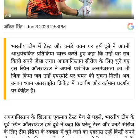
य
बि
ANI
ज़
अंकित सिंह
। Jun 3 2026 2:58PM
ने
स
भारतीय टीम में टेस्ट और वनडे चयन पर हर्ष दुबे ने अपनी
उ
आश्चर्यचकित प्रतिक्रिया व्यक्त करते हुए कहा कि उन्हें यह सब
द्यो
किसी सपने जैसा लगा। अफगानिस्तान सीरीज के लिए चुने गए
ग
इस स्पिन ऑलराउंडर ने अपनी प्रारंभिक असमंजसता का भी
ज
जिक्र किया जब उन्हें एयरपोर्ट पर चयन की सूचना मिली। अब
ग
उनका ध्यान अंतरराष्ट्रीय क्रिकेट में पदार्पण और वर्तमान प्रदर्शन
त
पर केंद्रित है।
वि
शे
ष
अफगानिस्तान के खिलाफ एकमात्र टेस्ट मैच से पहले, भारतीय टीम के
ज्ञ
पूर्व स्पिन ऑलराउंडर हर्ष दुबे ने कहा कि घरेलू टेस्ट और वनडे सीरीज
रा
के लिए टीम इंडिया के स्क्वाड में चुने जाने का एहसास उन्हें किसी सपने