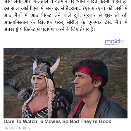
जैसा लगा और फिलहाल वे वर्तमान पर ध्यान केंद्रित करना चाहते हैं।
य
इस साल आईपीएल में सनराइजर्स हैदराबाद (एसआरएच) की जर्सी में
ब
आठ मैचों में आठ विकेट लेने वाले दुबे, गुरुवार से शुरू हो रही
ज
अफगानिस्तान के खिलाफ घरेलू सीरीज के एकमात्र टेस्ट मैच में
ट
अंतरराष्ट्रीय क्रिकेट में पदार्पण करने के लिए तैयार हैं।
खे
ल
क्रि
के
ट
I
P
L
2
0
2
6
क्रा