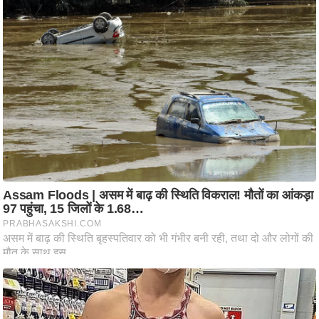
ष
ण
स
म
सा
म
यि
क
मा
तृ
भू
मि
स्तं
भ
ए
म
.