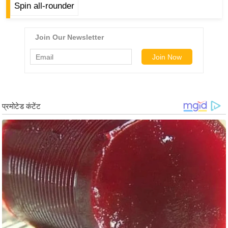
ड
Spin all-rounder
हॉ
ली
वु
ड
फि
ल्म
स
मी
क्षा
B
r
e
a
k
i
n