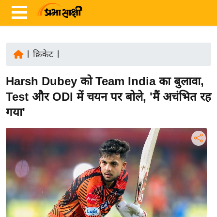
|
क्रिकेट
|
ता
Harsh Dubey को Team India का बुलावा,
ज़ा
ख
Test और ODI में चयन पर बोले, 'मैं अचंभित रह
ब
गया'
र
रा
ष्ट्री
य
अं
त
र्रा
ष्ट्री