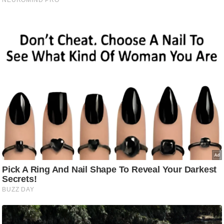
ट
ने
स
मं
त्रा
रि
ले
श
न
शि
प
रा
ज
नी
ति
वि
श्ले