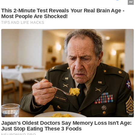
/
फै
श
न
घ
रे
लू
नु
स्खे
प
र्य
ट
न
स्थ
ल
फि