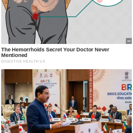
ति
ष
प्र
भु
म
हि
मा
/
ध
र्म
स्थ
ल
व्र
त
त्यो
हा
र