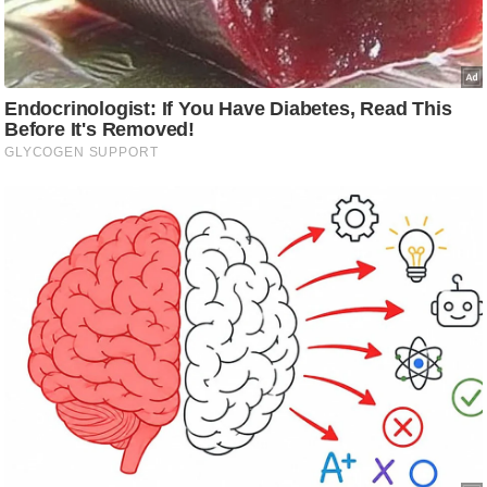
g
N
e
w
s
ला
इ
फ
स्टा
इ
ल
टे
क्नॉ
लॉ
जी
ब्यू
टी