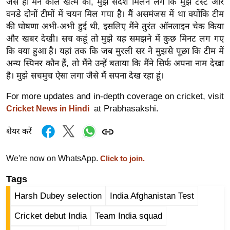
जैसे ही मैंने कॉल खत्म की, मुझे संदेश मिलने लगे कि मुझे टेस्ट और
र्ल्ड
वनडे दोनों टीमों में चयन मिल गया है। मैं असमंजस में था क्योंकि टीम
न्यू
की घोषणा अभी-अभी हुई थी, इसलिए मैंने तुरंत ऑनलाइन चेक किया
ज
और खबर देखी। सच कहूं तो मुझे यह समझने में कुछ मिनट लग गए
ब्री
कि क्या हुआ है। यहां तक ​​कि जब मुरली सर ने मुझसे पूछा कि टीम में
अन्य स्पिनर कौन हैं, तो मैंने उन्हें बताया कि मैंने सिर्फ अपना नाम देखा
फ
है। मुझे सचमुच ऐसा लगा जैसे मैं सपना देख रहा हूं।
म
नो
For more updates and in-depth coverage on cricket, visit
रं
at Prabhasakshi.
Cricket News in Hindi
ज
शेयर करें
न
ज
We're now on WhatsApp.
Click to join.
ग
त
Tags
बॉ
Harsh Dubey selection
India Afghanistan Test
ली
Cricket debut India
Team India squad
वु