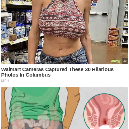
आ
र
.
आ
ई
.
चा
य
प
र
स
मी
क्षा
ध
र्म
ज्यो