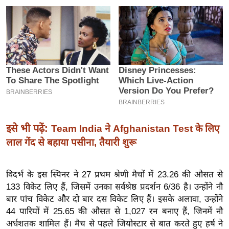
इ
म
ई
-
पे
प
र
मि
सा
इसे भी पढ़ें:
Team India ने Afghanistan Test के लिए
ल
लाल गेंद से बहाया पसीना, तैयारी शुरू
बे
विदर्भ के इस स्पिनर ने 27 प्रथम श्रेणी मैचों में 23.26 की औसत से
मि
133 विकेट लिए हैं, जिसमें उनका सर्वश्रेष्ठ प्रदर्शन 6/36 है। उन्होंने नौ
सा
बार पांच विकेट और दो बार दस विकेट लिए हैं। इसके अलावा, उन्होंने
ल
44 पारियों में 25.65 की औसत से 1,027 रन बनाए हैं, जिनमें नौ
श
अर्धशतक शामिल हैं। मैच से पहले जियोस्टार से बात करते हुए हर्ष ने