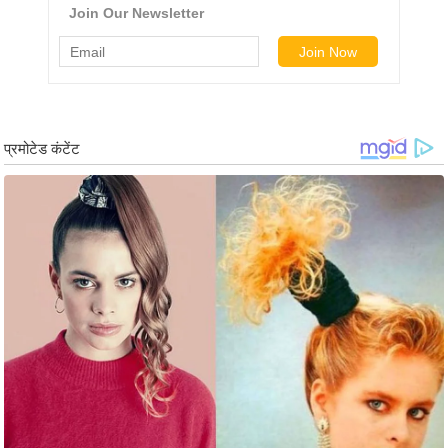
र्ल्ड
न्यू
ज
ब्री
फ
म
नो
रं
ज
न
ज
ग
त
बॉ
ली
वु