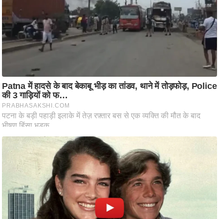
ट
ने
स
मं
त्रा
रि
ले
श
न
शि
प
रा
ज
नी
ति
वि
श्ले