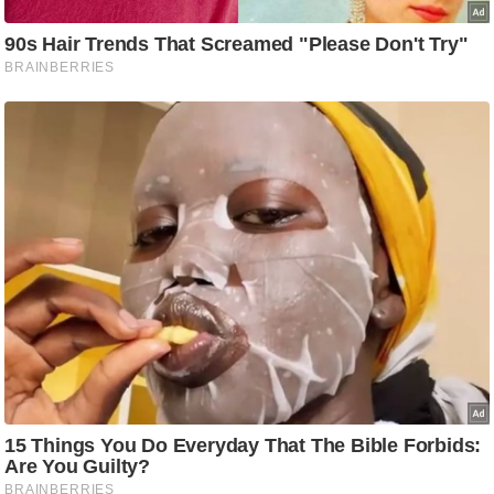
ड
हॉ
ली
वु
ड
फि
ल्म
स
मी
क्षा
B
r
e
a
k
i
n