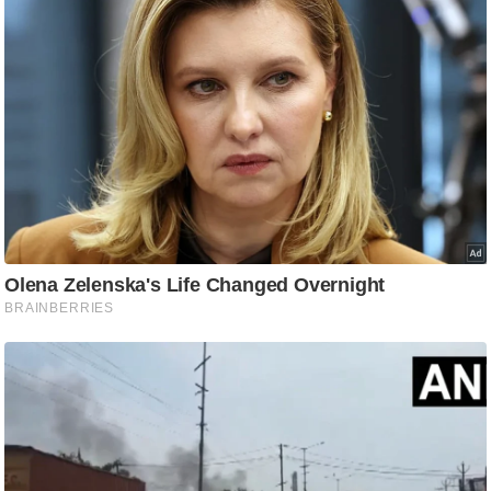
/
फै
श
न
घ
रे
लू
नु
स्खे
प
र्य
ट
न
स्थ
ल
फि