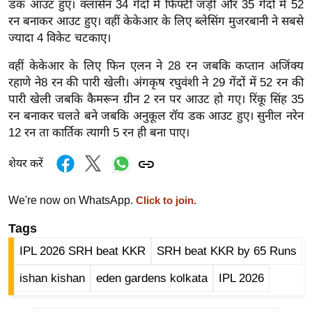
डक आउट हुए। क्लासेन 34 गेंदों में फिफ्टी जड़ी और 35 गेंदों में 52
ख्सि
रन बनाकर आउट हुए। वहीं केकेआर के लिए ब्लेसिंग मुजरबानी ने सबसे
य
ज्यादा 4 विकेट चटकाए।
त
यं
वहीं केकेआर के लिए फिन एलन ने 28 रन जबकि कप्तान अजिंक्य
ग
रहाणे ने8 रन की पारी खेली। अंगकृष रघुवंशी ने 29 गेंदों में 52 रन की
इं
पारी खेली जबकि कैमरून ग्रीन 2 रन पर आउट हो गए। रिंकू सिंह 35
रन बनाकर चलते बने जबकि अनुकूल रॉय डक आउट हुए। सुनील नरेन
डि
12 रन ता कार्तिक त्यागी 5 रन ही बना पाए।
या
सा
शेयर करें
हि
त्य
We're now on WhatsApp.
Click to join.
ज
Tags
ग
त
IPL 2026 SRH beat KKR
SRH beat KKR by 65 Runs
ऑ
ishan kishan
eden gardens kolkata
IPL 2026
टो
व