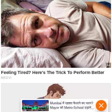
e
r
t
i
s
e
P
r
i
v
a
c
y
P
o
l
Mumbai में दहशत फैलाने का प्लान?
i
Mayor को Metro-School उड़ाने