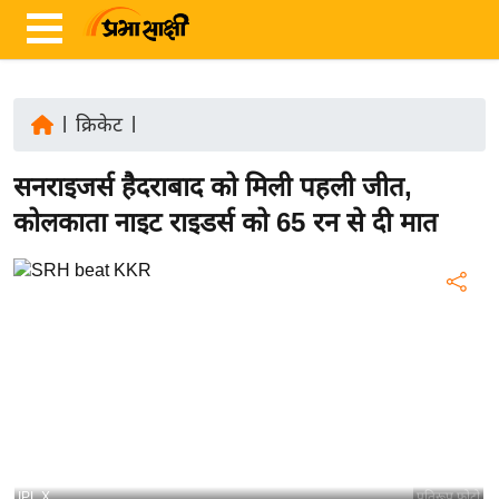
|
क्रिकेट
|
ता
सनराइजर्स हैदराबाद को मिली पहली जीत,
ज़ा
ख
कोलकाता नाइट राइडर्स को 65 रन से दी मात
ब
र
रा
ष्ट्री
य
अं
त
र्रा
ष्ट्री
IPL X
प्रतिरूप फोटो