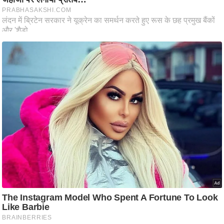
ति
ष
प्र
भु
म
हि
मा
/
ध
र्म
स्थ
ल
व्र
त
त्यो
हा
र