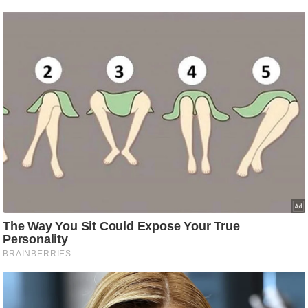
g
N
e
w
s
ला
इ
फ
स्टा
इ
ल
टे
क्नॉ
लॉ
जी
ब्यू
टी