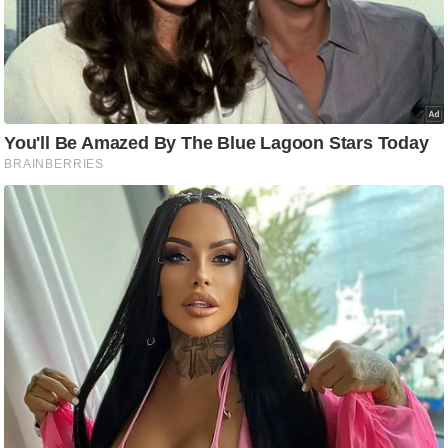
ष
ण
स
म
सा
म
यि
क
मा
तृ
भू
मि
स्तं
भ
ए
म
.