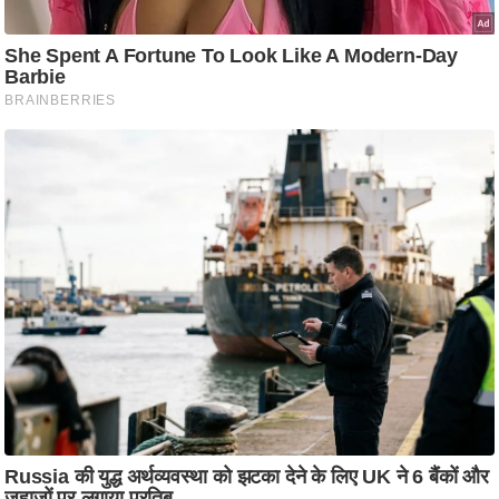
आ
र
.
आ
ई
.
चा
य
प
र
स
मी
क्षा
ध
र्म
ज्यो