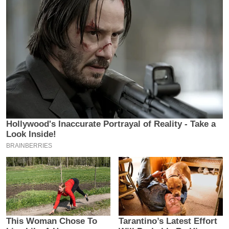
य
ब
ज
ट
खे
ल
क्रि
के
ट
I
P
L
2
0
2
6
क्रा