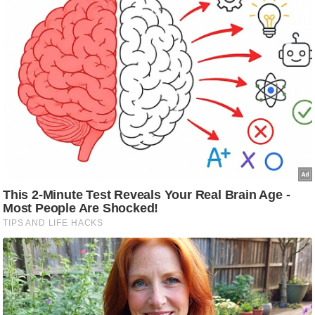
g
N
e
w
s
ला
इ
फ
स्टा
इ
ल
टे
क्नॉ
लॉ
जी
ब्यू
टी