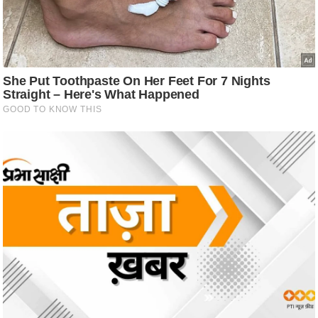
ट
ने
स
मं
त्रा
रि
ले
श
न
शि
प
रा
ज
नी
ति
वि
श्ले