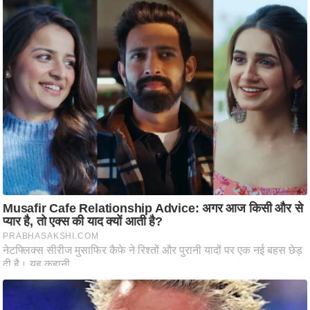
ति
ष
प्र
भु
म
हि
मा
/
ध
र्म
स्थ
ल
व्र
त
त्यो
हा
र