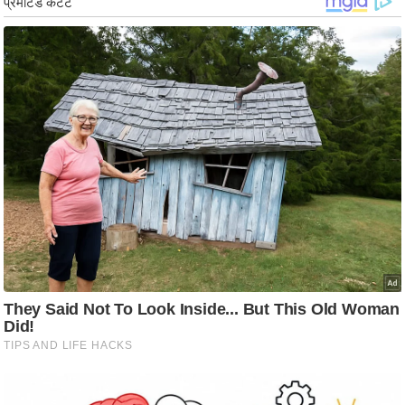
ड
हॉ
ली
वु
ड
फि
ल्म
स
मी
क्षा
B
r
e
a
k
i
n