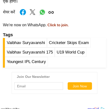
एक होगा।
र्ल्ड
न्यू
शेयर करें
ज
ब्री
We're now on WhatsApp.
Click to join.
फ
Tags
म
Vaibhav Suryavanshi
Cricketer Skips Exam
नो
रं
Vaibhav Suryavanshi 175
U19 World Cup
ज
Youngest IPL Century
न
ज
ग
त
बॉ
ली
वु