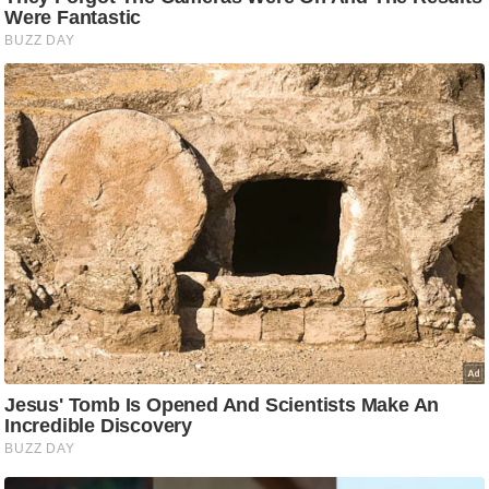
आ
र
.
आ
ई
.
चा
य
प
र
स
मी
क्षा
ध
र्म
ज्यो