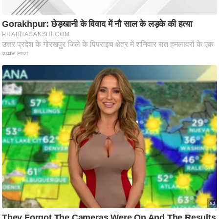
ष
ण
स
म
सा
म
यि
क
मा
तृ
भू
मि
स्तं
भ
ए
म
.