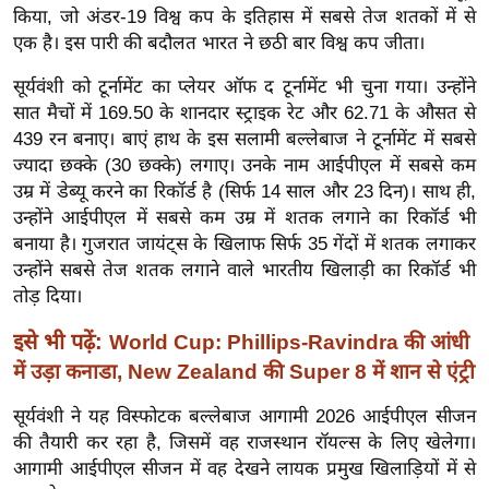
ख्सि
किया, जो अंडर-19 विश्व कप के इतिहास में सबसे तेज शतकों में से
य
एक है। इस पारी की बदौलत भारत ने छठी बार विश्व कप जीता।
त
सूर्यवंशी को टूर्नामेंट का प्लेयर ऑफ द टूर्नामेंट भी चुना गया। उन्होंने
यं
सात मैचों में 169.50 के शानदार स्ट्राइक रेट और 62.71 के औसत से
ग
439 रन बनाए। बाएं हाथ के इस सलामी बल्लेबाज ने टूर्नामेंट में सबसे
इं
ज्यादा छक्के (30 छक्के) लगाए। उनके नाम आईपीएल में सबसे कम
डि
उम्र में डेब्यू करने का रिकॉर्ड है (सिर्फ 14 साल और 23 दिन)। साथ ही,
या
उन्होंने आईपीएल में सबसे कम उम्र में शतक लगाने का रिकॉर्ड भी
बनाया है। गुजरात जायंट्स के खिलाफ सिर्फ 35 गेंदों में शतक लगाकर
सा
उन्होंने सबसे तेज शतक लगाने वाले भारतीय खिलाड़ी का रिकॉर्ड भी
हि
तोड़ दिया।
त्य
ज
इसे भी पढ़ें:
World Cup: Phillips-Ravindra की आंधी
ग
में उड़ा कनाडा, New Zealand की Super 8 में शान से एंट्री
त
सूर्यवंशी ने यह विस्फोटक बल्लेबाज आगामी 2026 आईपीएल सीजन
ऑ
की तैयारी कर रहा है, जिसमें वह राजस्थान रॉयल्स के लिए खेलेगा।
टो
आगामी आईपीएल सीजन में वह देखने लायक प्रमुख खिलाड़ियों में से
व