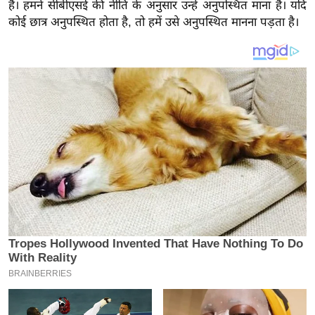
य
हैं। हमने सीबीएसई की नीति के अनुसार उन्हें अनुपस्थित माना है। यदि
कोई छात्र अनुपस्थित होता है, तो हमें उसे अनुपस्थित मानना ​​पड़ता है।
ब
ज
ट
खे
ल
क्रि
के
ट
I
P
L
2
0
2
6
क्रा