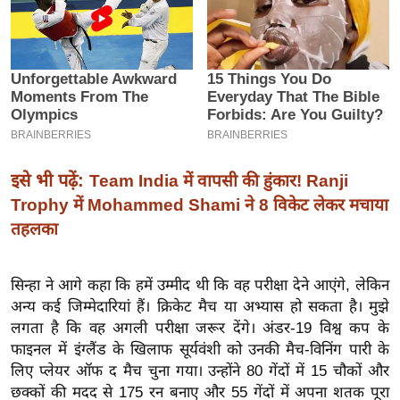
इ
म
ई
-
पे
प
र
इसे भी पढ़ें:
Team India में वापसी की हुंकार! Ranji
मि
Trophy में Mohammed Shami ने 8 विकेट लेकर मचाया
सा
तहलका
ल
सिन्हा ने आगे कहा कि हमें उम्मीद थी कि वह परीक्षा देने आएंगे, लेकिन
बे
अन्य कई जिम्मेदारियां हैं। क्रिकेट मैच या अभ्यास हो सकता है। मुझे
मि
लगता है कि वह अगली परीक्षा जरूर देंगे। अंडर-19 विश्व कप के
सा
फाइनल में इंग्लैंड के खिलाफ सूर्यवंशी को उनकी मैच-विनिंग पारी के
ल
लिए प्लेयर ऑफ द मैच चुना गया। उन्होंने 80 गेंदों में 15 चौकों और
श
छक्कों की मदद से 175 रन बनाए और 55 गेंदों में अपना शतक पूरा