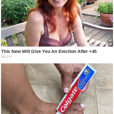
/
फै
श
न
घ
रे
लू
नु
स्खे
प
र्य
ट
न
स्थ
ल
फि