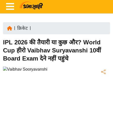
|
क्रिकेट
|
ता
IPL 2026 की तैयारी या कुछ और? World
ज़ा
ख
Cup हीरो Vaibhav Suryavanshi 10वीं
ब
Board Exam देने नहीं पहुंचे
र
रा
ष्ट्री
य
अं
त
र्रा
ष्ट्री