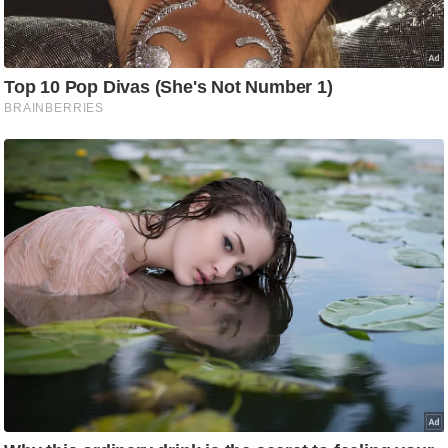
ति
ष
प्र
भु
म
हि
मा
/
ध
र्म
स्थ
ल
व्र
त
त्यो
हा
र