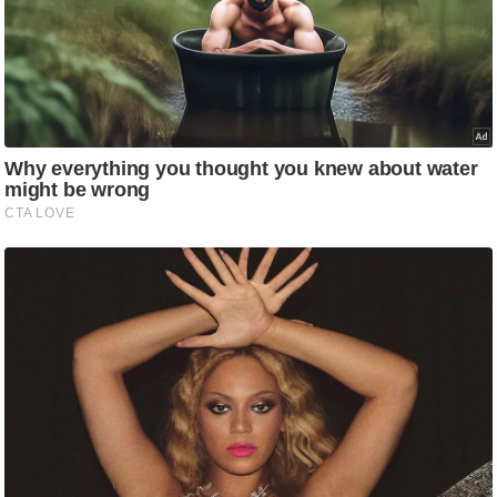
आ
र
.
आ
ई
.
चा
य
प
र
स
मी
क्षा
ध
र्म
ज्यो