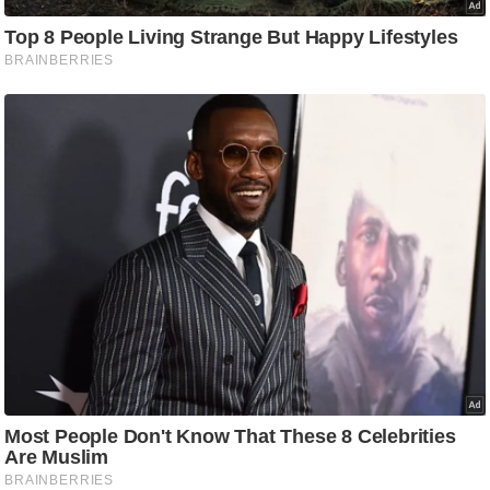
/
फै
श
न
घ
रे
लू
नु
स्खे
प
र्य
ट
न
स्थ
ल
फि