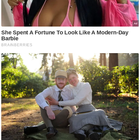
g
N
e
w
s
ला
इ
फ
स्टा
इ
ल
टे
क्नॉ
लॉ
जी
ब्यू
टी