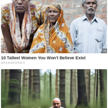
ष
ण
स
म
सा
म
यि
क
मा
तृ
भू
मि
स्तं
भ
ए
म
.