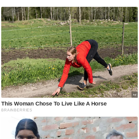
ट
ने
स
मं
त्रा
रि
ले
श
न
शि
प
रा
ज
नी
ति
वि
श्ले