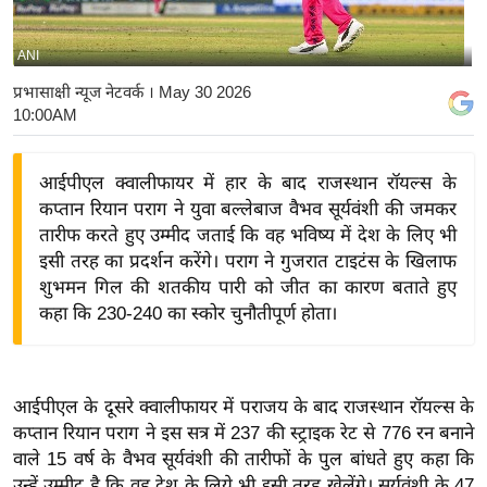
य
बि
ANI
ज़
प्रभासाक्षी न्यूज नेटवर्क
। May 30 2026
ने
10:00AM
स
उ
आईपीएल क्वालीफायर में हार के बाद राजस्थान रॉयल्स के
द्यो
कप्तान रियान पराग ने युवा बल्लेबाज वैभव सूर्यवंशी की जमकर
ग
तारीफ करते हुए उम्मीद जताई कि वह भविष्य में देश के लिए भी
ज
इसी तरह का प्रदर्शन करेंगे। पराग ने गुजरात टाइटंस के खिलाफ
शुभमन गिल की शतकीय पारी को जीत का कारण बताते हुए
ग
कहा कि 230-240 का स्कोर चुनौतीपूर्ण होता।
त
वि
शे
आईपीएल के दूसरे क्वालीफायर में पराजय के बाद राजस्थान रॉयल्स के
ष
कप्तान रियान पराग ने इस सत्र में 237 की स्ट्राइक रेट से 776 रन बनाने
ज्ञ
वाले 15 वर्ष के वैभव सूर्यवंशी की तारीफों के पुल बांधते हुए कहा कि
रा
उन्हें उम्मीद है कि वह देश के लिये भी इसी तरह खेलेंगे। सूर्यवंशी के 47