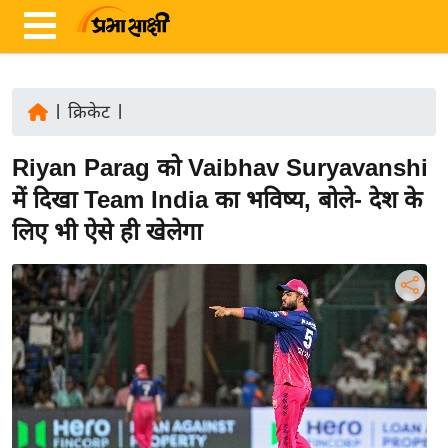
|
क्रिकेट
|
ता
Riyan Parag को Vaibhav Suryavanshi
ज़ा
ख
में दिखा Team India का भविष्य, बोले- देश के
ब
लिए भी ऐसे ही खेलेगा
र
रा
ष्ट्री
य
अं
त
र्रा
ष्ट्री