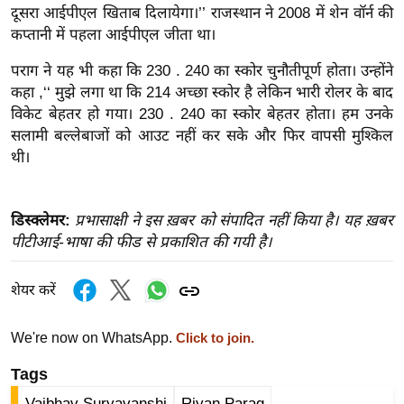
ख्सि
दूसरा आईपीएल खिताब दिलायेगा।’’ राजस्थान ने 2008 में शेन वॉर्न की
य
कप्तानी में पहला आईपीएल जीता था।
त
पराग ने यह भी कहा कि 230 . 240 का स्कोर चुनौतीपूर्ण होता। उन्होंने
यं
कहा ,‘‘ मुझे लगा था कि 214 अच्छा स्कोर है लेकिन भारी रोलर के बाद
ग
विकेट बेहतर हो गया। 230 . 240 का स्कोर बेहतर होता। हम उनके
इं
सलामी बल्लेबाजों को आउट नहीं कर सके और फिर वापसी मुश्किल
डि
थी।
या
सा
डिस्क्लेमर:
प्रभासाक्षी ने इस ख़बर को संपादित नहीं किया है। यह ख़बर
हि
पीटीआई-भाषा की फीड से प्रकाशित की गयी है।
त्य
ज
शेयर करें
ग
त
We're now on WhatsApp.
Click to join.
ऑ
टो
Tags
व
Vaibhav Suryavanshi
Riyan Parag