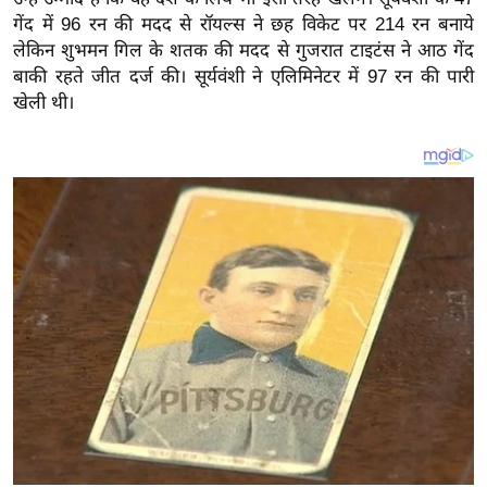
य
गेंद में 96 रन की मदद से रॉयल्स ने छह विकेट पर 214 रन बनाये
ब
लेकिन शुभमन गिल के शतक की मदद से गुजरात टाइटंस ने आठ गेंद
ज
बाकी रहते जीत दर्ज की। सूर्यवंशी ने एलिमिनेटर में 97 रन की पारी
ट
खेली थी।
खे
ल
क्रि
के
ट
I
P
L
2
0
2
6
क्रा