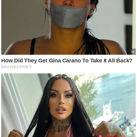
ड
हॉ
ली
वु
ड
फि
ल्म
स
मी
क्षा
B
r
e
a
k
i
n