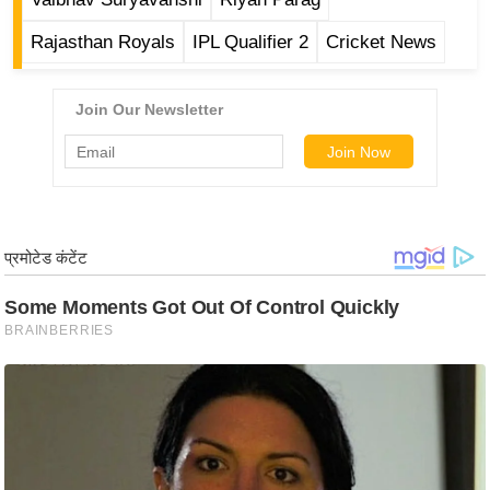
र्ल्ड
Rajasthan Royals
IPL Qualifier 2
Cricket News
न्यू
ज
ब्री
फ
म
नो
रं
ज
न
ज
ग
त
बॉ
ली
वु