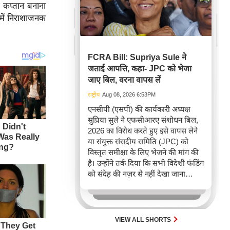
य कप्तान बनाना
 में निराशाजनक
FCRA Bill: Supriya Sule ने
जताई आपत्ति, कहा- JPC को भेजा
जाए बिल, वरना वापस लें
राष्ट्रीय
Aug 08, 2026 6:53PM
एनसीपी (एसपी) की कार्यकारी अध्यक्ष
सुप्रिया सुले ने एफसीआरए संशोधन बिल,
2026 का विरोध करते हुए इसे वापस लेने
या संयुक्त संसदीय समिति (JPC) को
विस्तृत समीक्षा के लिए भेजने की मांग की
है। उन्होंने तर्क दिया कि सभी विदेशी फंडिंग
को संदेह की नज़र से नहीं देखा जाना
चाहिए, क्योंकि इसका उपयोग चिकित्सा
और शिक्षा जैसे परोपकारी कार्यों में भी
होता है। सुले ने लोकतंत्र में व्यापक चर्चा के
महत्व पर जोर दिया है ताकि विदेशी चंदा
VIEW ALL SHORTS
नियमन के संदर्भ में सर्वदलीय सहमति बन