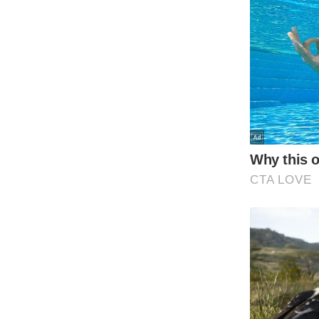
Code Of Ethics
RSS
Our Team
Expert Panel
Loksabhachunav
Android App