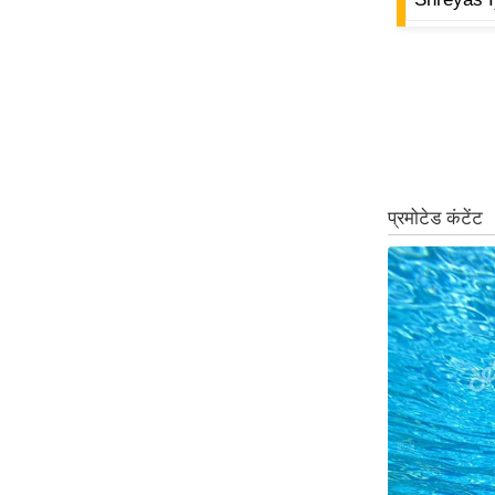
ऑडियो
इंफ़ोग्राफ़िक
राज्यों से
शहरों से
वेब स्टोरी
कार्टून
Short
Videos
iOS App
About us
Contact Editor
Advertise
Privacy Policy
Grievance
Redressal