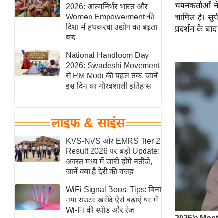
चयनकर्ताओं ने
हॉलीवुड
2026: आत्मनिर्भर भारत और
Women Empowerment की
शामिल है। सूर
फिल्म समीक्षा
दिशा में हथकरघा उद्योग का बढ़ता
प्रदर्शन के ब
Breaking
कद
News
National Handloom Day
लाइफस्टाइल
2026: Swadeshi Movement
से PM Modi की पहल तक, जानें
टेक्नॉलॉजी
इस दिन का गौरवशाली इतिहास
ब्यूटी/फैशन
घरेलू नुस्खे
लाइफ & साइंस
पर्यटन स्थल
फिटनेस मंत्रा
KVS-NVS और EMRS Tier 2
Result 2026 पर बड़ी Update:
रिलेशनशिप
अगस्त मध्य में जारी होंगे नतीजे,
राजनीति
जानें क्या है देरी की वजह
विश्लेषण
WiFi Signal Boost Tips: बिना
समसामयिक
नया राउटर खरीदे ऐसे बढ़ाएं घर में
Wi-Fi की स्पीड और रेंज
मातृभूमि