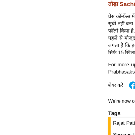
विश्लेषण
तोड़ा Sach
ट्रेंडिंग
प्रेस कॉन्फ्रे
सूची नहीं बना
Q
फॉलो किया है,
u
पहले से मौजूद
i
लगता है कि हम
c
सिर्फ 15 खिला
k
L
For more up
i
Prabhasaks
n
शेयर करें
k
s
We're now 
विधानसभा
Tags
चुनाव
फोटो
Rajat Pat
वीडियो
Shreyas I