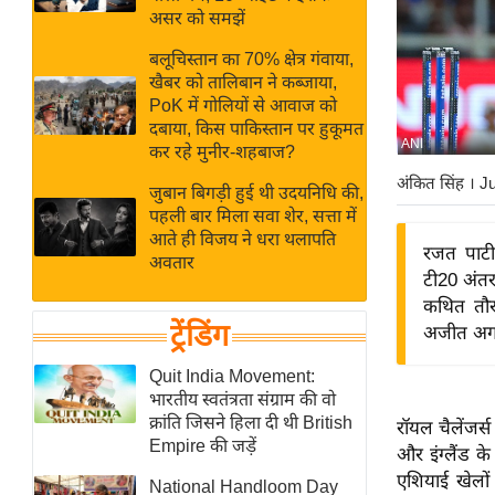
बजट
Hindi
असर को समझें
खेल
News
बलूचिस्तान का 70% क्षेत्र गंवाया,
क्रिकेट
खैबर को तालिबान ने कब्जाया,
Hindi
IPL
PoK में गोलियों से आवाज को
दबाया, किस पाकिस्तान पर हुकूमत
Videos
2026
ANI
कर रहे मुनीर-शहबाज?
क्राइम
अंकित सिंह
। J
जुबान बिगड़ी हुई थी उदयनिधि की,
ई-पेपर
पहली बार मिला सवा शेर, सत्ता में
मिसाल बेमिसाल
आते ही विजय ने धरा थलापति
रजत पाटी
अवतार
शख्सियत
टी20 अंतरर
यंग इंडिया
कथित तौर
ट्रेंडिंग
अजीत अगरक
साहित्य जगत
ऑटो वर्ल्ड
Quit India Movement:
भारतीय स्वतंत्रता संग्राम की वो
न्यूज ब्रीफ
क्रांति जिसने हिला दी थी British
रॉयल चैलेंजर
मनोरंजन जगत
Empire की जड़ें
और इंग्लैंड क
बॉलीवुड
एशियाई खेलों
National Handloom Day