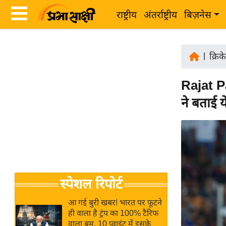
राष्ट्रीय
अंतर्राष्ट्रीय
बिज़नेस
Latest
ता
News
|
क्रिक
ज़ा
in
ख
Rajat P
Hindi
ब
ने बताई 
र
Hindi
राष्ट्रीय
News
अंतर्राष्ट्रीय
Live
बिज़नेस
उद्योग
Breaking
स्पेशल रिपोर्ट
जगत
News in
विशेषज्ञ
Hindi
आ गई बुरी खबर! भारत पर फूटने
राय
ही वाला है ट्रंप का 100% टैरिफ
वाला बम, 10 प्वाइंट में इसके