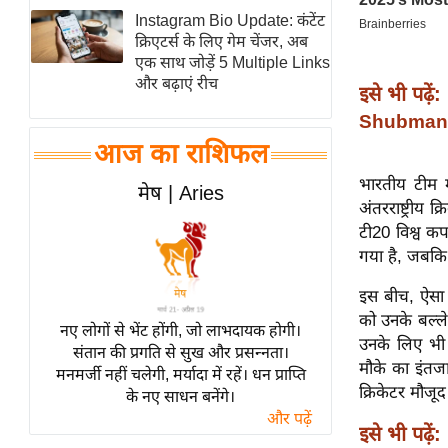
Instagram Bio Update: कंटेंट
स्तंभ
क्रिएटर्स के लिए गेम चेंजर, अब
एम.
एक साथ जोड़ें 5 Multiple Links
आर.
और बढ़ाएं रीच
इसे भी पढ़ें:
आई.
Shubman G
चाय पर
आज का राशिफल
समीक्षा
भारतीय टीम मे
मेष | Aries
धर्म
अंतरराष्ट्रीय 
ज्योतिष
टी20 विश्व कप 
गया है, जबकि न
प्रभु
महिमा/
इस बीच, ऐसा म
धर्मस्थल
को उनके बल्ले
नए लोगों से भेंट होंगी, जो लाभदायक होगी।
व्रत
उनके लिए भी 
संतान की प्रगति से सुख और प्रसन्नता।
त्योहार
मौके का इंतज
मनमर्जी नहीं चलेगी, मर्यादा में रहें। धन प्राप्ति
क्रिकेटर मौजूद 
के नए साधन बनेंगे।
राशिफल
और पढ़ें
विशेष
इसे भी पढ़ें: