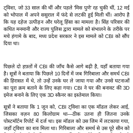
इ
ट्विशा, जो 33 साल की थीं और पहले 'मिस पुणे' रह चुकी थीं, 12 मई
को भोपाल में अपने ससुराल में फंदे से लटकी हुई मिली थीं। आरोप है
म
कि यह दहेज उत्पीड़न और घरेलू हिंसा का मामला है। सिंह परिवार की
ई
कथित मनमानी और राज्य पुलिस द्वारा मामले को संभालने के तरीके पर
-
मचे हंगामे के बाद, मध्य प्रदेश सरकार ने इस मामले को CBI को सौंप
पे
दिया था।
प
र
मि
पिछले दो हफ़्तों में CBI की जाँच कैसे आगे बढ़ी है, यहाँ बताया गया
सा
है। सूत्रों ने बताया कि पिछले 10 दिनों में जब गिरिबाला और समर्थ CBI
ल
की हिरासत में थे, तो उन्हें उनके घर ले जाया गया और उनसे घटनाओं
का पूरा क्रम बताने के लिए कहा गया। CBI ने घर की बनावट की 3D
इमेज बनाने के लिए एक 3D स्कैनर का इस्तेमाल किया।
बे
मि
सूत्रों ने बताया कि 1 जून को, CBI ट्विशा का एक मॉडल लेकर आई,
सा
जिसका वज़न 80 किलोग्राम था—ठीक उतना ही जितना उनके
ल
पोस्टमॉर्टम रिपोर्ट में दर्ज था। इस मॉडल को उस जिम में लटकाया गया,
श
जहाँ ट्विशा का शव मिला था। गिरिबाला और समर्थ से उस पूरे सीन को