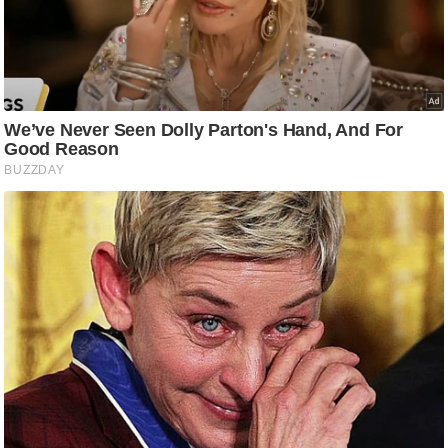
आ
र
.
आ
ई
.
चा
य
प
र
स
मी
क्षा
ध
र्म
ज्यो