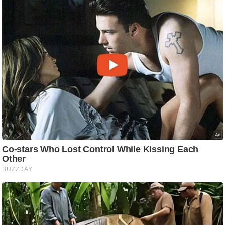
/
फै
श
न
घ
रे
लू
नु
स्खे
प
र्य
ट
न
स्थ
ल
फि