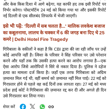
र्ल्ड
और केस किस दिशा में आगे बढ़ेगा, यह काफी हद तक इसी रिपोर्ट पर
निर्भर करेगा। पोस्टमॉर्टम 24 मई को किया गया था और इसकी रिपोर्ट
न्यू
नई दिल्ली से एक सीलबंद लिफाफे में भेजी जाएगी।
ज
ब्री
इसे भी पढ़ें:
'दिल्ली में सब चलता है...' मालिक लवकेश बजाज
फ
का कबूलनामा, लालच के चक्कर में 6 की जगह बना दिए थे 25
म
कमरे | Delhi Hotel Fire Tragedy
नो
गिरिबाला के वकीलों ने कहा है कि CBI द्वारा की जा रही जाँच पर उन्हें
रं
कोई आपत्ति नहीं है।
त्विशा के परिवार ने सिंह परिवार पर उसे परेशान
ज
करने और यहाँ तक कि उसकी हत्या करने का आरोप लगाया है—एक
न
ऐसा आरोप जिसे आरोपियों ने सिरे से नकार दिया है। पुलिस ने दहेज
ज
हत्या का मामला दर्ज किया है। जहाँ एक तरफ गिरिबाला को अग्रिम
ग
ज़मानत मिल गई थी, वहीं समर्थ को ज़मानत नहीं मिल पाई। 22 मई को
त
गिरफ़्तार होने से पहले वह कई दिनों तक लापता रहा। 27 मई को मध्य
बॉ
प्रदेश हाई कोर्ट ने गिरिबाला की ज़मानत रद्द कर दी और अगले ही दिन
उसे गिरफ़्तार कर लिया गया।
ली
वु
शेयर करें