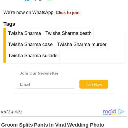
ड
हॉ
We're now on WhatsApp.
Click to join.
ली
Tags
वु
ड
Twisha Sharma
Twisha Sharma death
फि
Twisha Sharma case
Twisha Sharma murder
ल्म
स
Twisha Sharma suicide
मी
क्षा
B
r
e
a
k
i
n