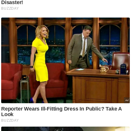
g
N
e
w
s
ला
इ
फ
स्टा
इ
ल
टे
क्नॉ
लॉ
जी
ब्यू
टी