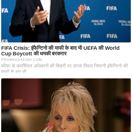
ष
ण
स
म
सा
म
यि
क
मा
तृ
भू
मि
स्तं
भ
ए
म
.