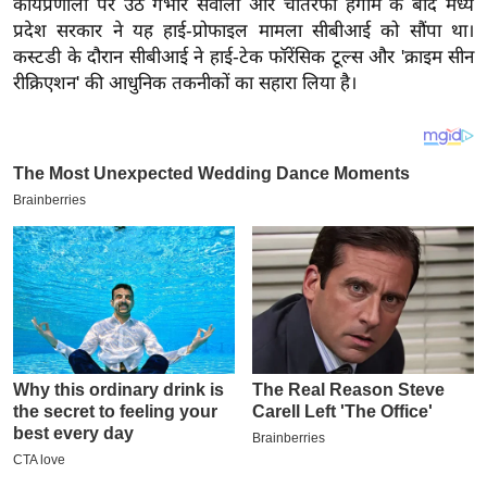
कार्यप्रणाली पर उठे गंभीर सवालों और चौतरफा हंगामे के बाद मध्य
य
प्रदेश सरकार ने यह हाई-प्रोफाइल मामला सीबीआई को सौंपा था।
ब
कस्टडी के दौरान सीबीआई ने हाई-टेक फॉरेंसिक टूल्स और 'क्राइम सीन
ज
रीक्रिएशन' की आधुनिक तकनीकों का सहारा लिया है।
ट
खे
ल
क्रि
के
ट
I
P
L
2
0
2
6
क्रा