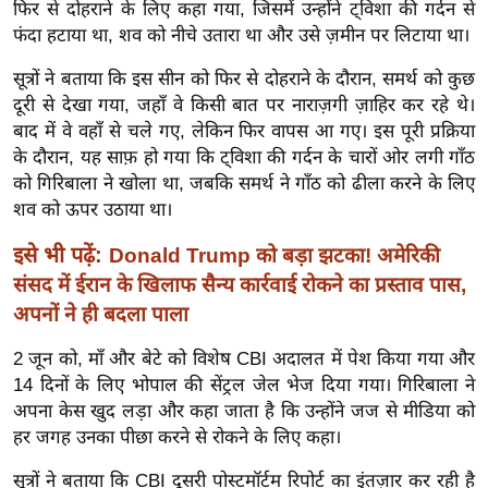
ख्सि
फिर से दोहराने के लिए कहा गया, जिसमें उन्होंने ट्विशा की गर्दन से
फंदा हटाया था, शव को नीचे उतारा था और उसे ज़मीन पर लिटाया था।
य
त
सूत्रों ने बताया कि इस सीन को फिर से दोहराने के दौरान, समर्थ को कुछ
यं
दूरी से देखा गया, जहाँ वे किसी बात पर नाराज़गी ज़ाहिर कर रहे थे।
ग
बाद में वे वहाँ से चले गए, लेकिन फिर वापस आ गए। इस पूरी प्रक्रिया
इं
के दौरान, यह साफ़ हो गया कि ट्विशा की गर्दन के चारों ओर लगी गाँठ
को गिरिबाला ने खोला था, जबकि समर्थ ने गाँठ को ढीला करने के लिए
डि
शव को ऊपर उठाया था।
या
सा
इसे भी पढ़ें:
Donald Trump को बड़ा झटका! अमेरिकी
हि
संसद में ईरान के खिलाफ सैन्य कार्रवाई रोकने का प्रस्ताव पास,
त्य
अपनों ने ही बदला पाला
ज
2 जून को, माँ और बेटे को विशेष CBI अदालत में पेश किया गया और
ग
14 दिनों के लिए भोपाल की सेंट्रल जेल भेज दिया गया। गिरिबाला ने
त
अपना केस खुद लड़ा और कहा जाता है कि उन्होंने जज से मीडिया को
ऑ
हर जगह उनका पीछा करने से रोकने के लिए कहा।
टो
व
सूत्रों ने बताया कि CBI दूसरी पोस्टमॉर्टम रिपोर्ट का इंतज़ार कर रही है