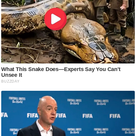
ट
ने
स
मं
त्रा
रि
ले
श
न
शि
प
रा
ज
नी
ति
वि
श्ले