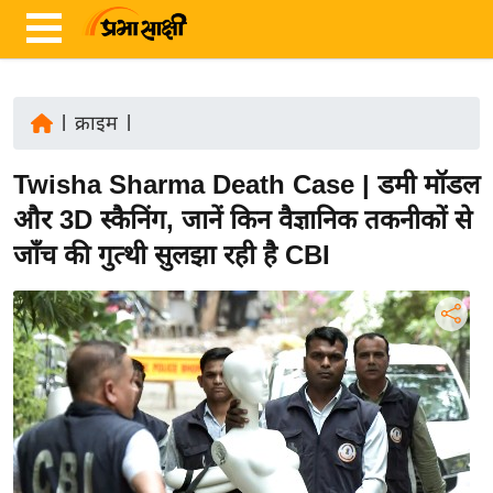
|
क्राइम
|
ता
Twisha Sharma Death Case | डमी मॉडल
ज़ा
ख
और 3D स्कैनिंग, जानें किन वैज्ञानिक तकनीकों से
ब
जाँच की गुत्थी सुलझा रही है CBI
र
रा
ष्ट्री
य
अं
त
र्रा
ष्ट्री