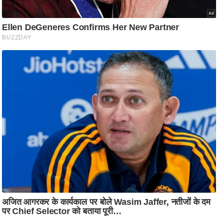
ति
ष
प्र
भु
म
हि
मा
/
ध
र्म
स्थ
ल
व्र
त
त्यो
हा
र