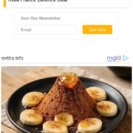
/
फै
श
न
घ
रे
लू
नु
स्खे
प
र्य
ट
न
स्थ
ल
फि