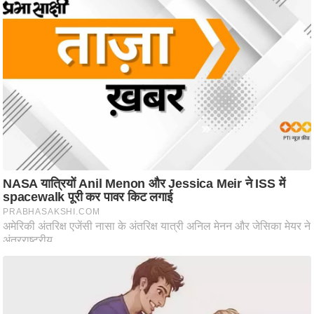
ति
ष
प्र
भु
म
हि
मा
/
ध
र्म
स्थ
ल
व्र
त
त्यो
हा
र