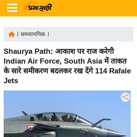
|
समसामयिक
|
ता
Shaurya Path: आकाश पर राज करेगी
ज़ा
ख
Indian Air Force, South Asia में ताकत
ब
के सारे समीकरण बदलकर रख देंगे 114 Rafale
र
Jets
रा
ष्ट्री
य
अं
त
र्रा
ष्ट्री