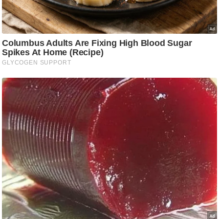
ट
ने
स
मं
त्रा
रि
ले
श
न
शि
प
रा
ज
नी
ति
वि
श्ले