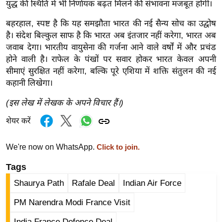
युद्ध की स्थिति में भी निर्णायक बढ़त मिलने की संभावना मजबूत होगी।
g
N
बहरहाल, स्पष्ट है कि यह समझौता भारत की नई सैन्य सोच का उद्घोष
e
है। संदेश बिल्कुल साफ है कि भारत अब इंतजार नहीं करेगा, भारत अब
w
जवाब देगा। भारतीय वायुसेना की गर्जना आने वाले वर्षों में और प्रचंड
s
होने वाली है। राफेल के पंखों पर सवार होकर भारत केवल अपनी
ला
सीमाएं सुरक्षित नहीं करेगा, बल्कि पूरे एशिया में शक्ति संतुलन की नई
कहानी लिखेगा।
इ
फ
(इस लेख में लेखक के अपने विचार हैं।)
स्टा
शेयर करें
इ
ल
We're now on WhatsApp.
Click to join.
टे
क्नॉ
Tags
लॉ
Shaurya Path
Rafale Deal
Indian Air Force
जी
PM Narendra Modi France Visit
ब्यू
टी
India France Defence Deal