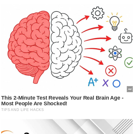
आ
र
.
आ
ई
.
चा
य
प
र
स
मी
क्षा
ध
र्म
ज्यो