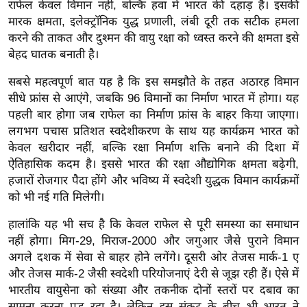
ख्सि
राफेल केवल विमान नहीं, बल्कि हवा में भारत की दहाड़ है। इसकी
मारक क्षमता, इलेक्ट्रॉनिक युद्ध प्रणाली, लंबी दूरी तक सटीक हमला
य
करने की ताकत और दुश्मन की वायु रक्षा को ध्वस्त करने की क्षमता इसे
त
बेहद घातक बनाती है।
यं
ग
सबसे महत्वपूर्ण बात यह है कि इस समझौते के तहत अठारह विमान
इं
सीधे फ्रांस से आएंगे, जबकि 96 विमानों का निर्माण भारत में होगा। यह
पहली बार होगा जब राफेल का निर्माण फ्रांस के बाहर किया जाएगा।
डि
लगभग पचास प्रतिशत स्वदेशीकरण के साथ यह कार्यक्रम भारत को
या
केवल खरीदार नहीं, बल्कि रक्षा निर्माण शक्ति बनाने की दिशा में
सा
ऐतिहासिक कदम है। इससे भारत की रक्षा औद्योगिक क्षमता बढ़ेगी,
हि
हजारों रोजगार पैदा होंगे और भविष्य में स्वदेशी युद्धक विमान कार्यक्रमों
त्य
को भी नई गति मिलेगी।
ज
हालांकि यह भी सच है कि केवल राफेल से पूरी समस्या का समाधान
ग
नहीं होगा। मिग-29, मिराज-2000 और जगुआर जैसे पुराने विमान
त
अगले दशक में सेवा से बाहर होने लगेंगे। दूसरी ओर तेजस मार्क-1 ए
ऑ
और तेजस मार्क-2 जैसी स्वदेशी परियोजनाएं देरी से जूझ रही हैं। ऐसे में
टो
भारतीय वायुसेना को संख्या और तकनीक दोनों स्तरों पर दबाव का
व
सामना करना पड़ रहा है। लेकिन इस संकट के बीच भी भारत ने