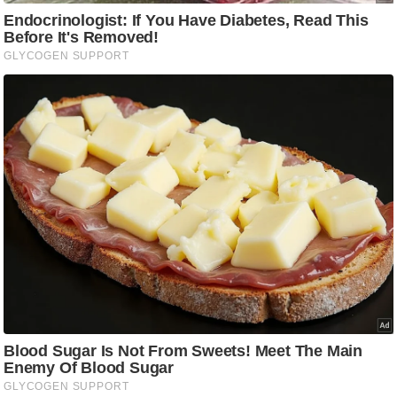
ष
ण
स
म
सा
म
यि
क
मा
तृ
भू
मि
स्तं
भ
ए
म
.