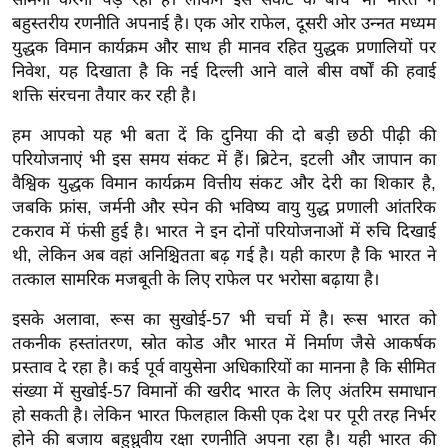
र्ल्ड
बहुस्तरीय रणनीति अपनाई है। एक ओर राफेल, दूसरी ओर उन्नत मध्यम
न्यू
युद्धक विमान कार्यक्रम और साथ ही मानव रहित युद्धक प्रणालियों पर
निवेश, यह दिखाता है कि नई दिल्ली आने वाले बीस वर्षों की हवाई
ज
शक्ति संरचना तैयार कर रही है।
ब्री
फ
हम आपको यह भी बता दें कि दुनिया की दो बड़ी छठी पीढ़ी की
म
परियोजनाएं भी इस समय संकट में हैं। ब्रिटेन, इटली और जापान का
नो
वैश्विक युद्धक विमान कार्यक्रम वित्तीय संकट और देरी का शिकार है,
जबकि फ्रांस, जर्मनी और स्पेन की भविष्य वायु युद्ध प्रणाली आंतरिक
रं
टकराव में फंसी हुई है। भारत ने इन दोनों परियोजनाओं में रुचि दिखाई
ज
थी, लेकिन अब वहां अनिश्चितता बढ़ गई है। यही कारण है कि भारत ने
न
तत्काल सामरिक मजबूती के लिए राफेल पर भरोसा बढ़ाया है।
ज
ग
इसके अलावा, रूस का सुखोई-57 भी चर्चा में है। रूस भारत को
त
तकनीक हस्तांतरण, स्रोत कोड और भारत में निर्माण जैसे आकर्षक
प्रस्ताव दे रहा है। कई पूर्व वायुसेना अधिकारियों का मानना है कि सीमित
बॉ
संख्या में सुखोई-57 विमानों की खरीद भारत के लिए अंतरिम समाधान
ली
हो सकती है। लेकिन भारत फिलहाल किसी एक देश पर पूरी तरह निर्भर
वु
होने की बजाय बहुध्रुवीय रक्षा रणनीति अपना रहा है। यही भारत की