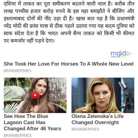
य
एशिया में ताकत का पूरा समीकरण बदलने वाली चाल है। करीब तीन
ब
लाख पच्चीस हजार करोड़ रुपये के इस महा समझौते ने बीजिंग और
इस्लामाबाद दोनों की नींद उड़ा दी है। खास बात यह है कि प्रधानमंत्री
ज
नरेंद्र मोदी की फ्रांस यात्रा से ठीक पहले उठाया गया यह कदम दुनिया को
ट
साफ संदेश देता है कि भारत अपनी सैन्य ताकत को किसी भी कीमत
खे
पर कमजोर नहीं पड़ने देगा।
ल
क्रि
के
ट
I
P
L
2
0
2
6
क्रा