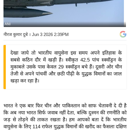
य
बि
ज़
ANI
ने
नीरज कुमार दुबे
। Jun 3 2026 2:39PM
स
उ
देखा जाये तो भारतीय वायुसेना इस समय अपने इतिहास के
द्यो
सबसे कठिन दौर में खड़ी है। स्वीकृत 42.5 पांच स्क्वॉड्रन के
ग
मुकाबले उसके पास केवल 29 स्क्वॉड्रन बचे हैं। दूसरी ओर चीन
ज
तेजी से अपने पांचवीं और छठी पीढ़ी के युद्धक विमानों का जाल
ग
खड़ा कर रहा है।
त
वि
शे
भारत ने एक बार फिर चीन और पाकिस्तान को साफ चेतावनी दे दी है
ष
कि अब नया भारत सिर्फ जवाब नहीं देता, बल्कि दुश्मन की रणनीति को
ज्ञ
जड़ से तोड़ने की ताकत रखता है। हम आपको बता दें कि भारतीय
रा
वायुसेना के लिए 114 राफेल युद्धक विमानों की खरीद का फैसला दक्षिण