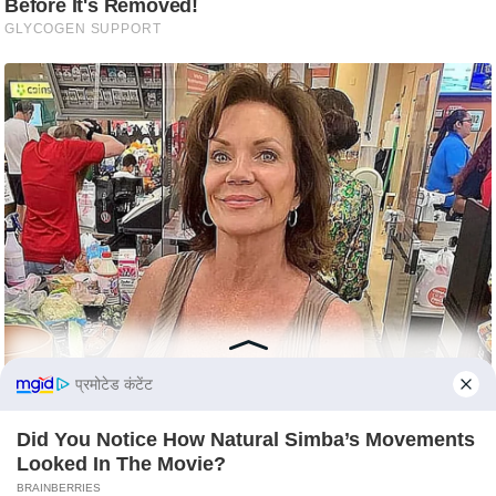
S
O
u
r
T
e
a
m
E
x
p
e
r
प्रमोटेड कंटेंट
t
P
Did You Notice How Natural Simba’s Movements
a
Looked In The Movie?
n
BRAINBERRIES