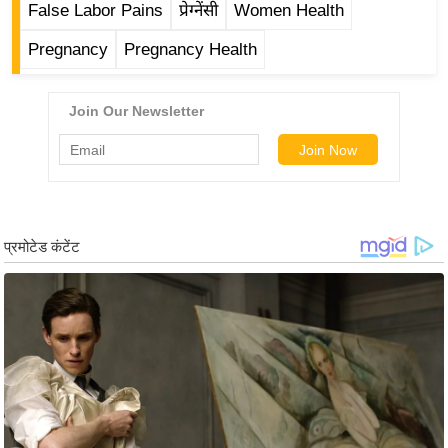
False Labor Pains
प्रेग्नेंसी
Women Health
/
फै
Pregnancy
Pregnancy Health
श
न
घ
रे
लू
नु
स्खे
प
र्य
ट
न
स्थ
ल
फि