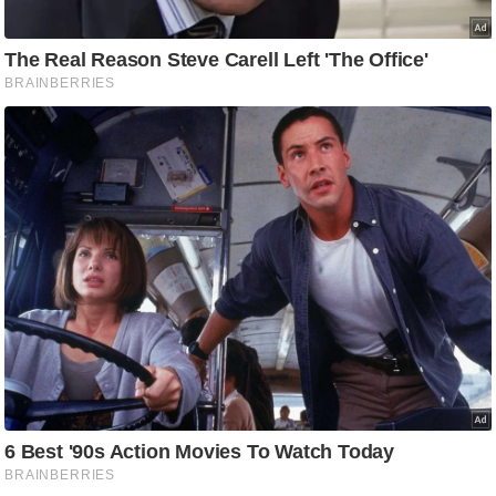
ष
ण
स
म
सा
म
यि
क
मा
तृ
भू
मि
स्तं
भ
ए
म
.