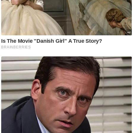
ट
ने
स
मं
त्रा
रि
ले
श
न
शि
प
रा
ज
नी
ति
वि
श्ले