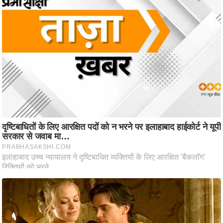
ति
ष
प्र
भु
म
हि
मा
/
ध
र्म
स्थ
ल
व्र
त
त्यो
हा
र