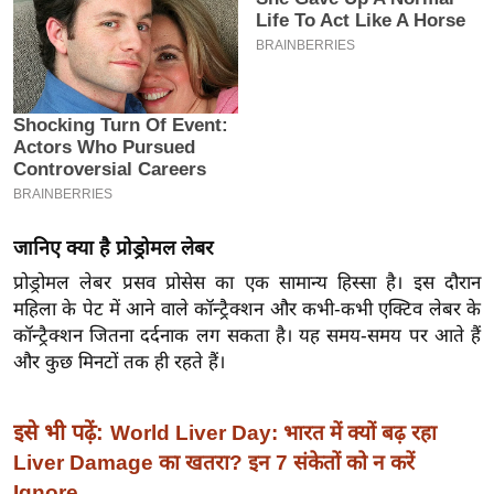
इ
म
ई
-
पे
प
र
मि
जानिए क्‍या है प्रोड्रोमल लेबर
सा
प्रोड्रोमल लेबर प्रसव प्रोसेस का एक सामान्य हिस्सा है। इस दौरान
ल
महिला के पेट में आने वाले कॉन्ट्रैक्शन और कभी-कभी एक्टिव लेबर के
कॉन्ट्रैक्शन जितना दर्दनाक लग सकता है। यह समय-समय पर आते हैं
बे
और कुछ मिनटों तक ही रहते हैं।
मि
सा
इसे भी पढ़ें:
World Liver Day: भारत में क्यों बढ़ रहा
ल
Liver Damage का खतरा? इन 7 संकेतों को न करें
श
Ignore