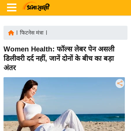
|
फिटनेस मंत्रा
|
ता
Women Health: फॉल्स लेबर पेन असली
ज़ा
ख
डिलीवरी दर्द नहीं, जानें दोनों के बीच का बड़ा
ब
अंतर
र
रा
ष्ट्री
य
अं
त
र्रा
ष्ट्री