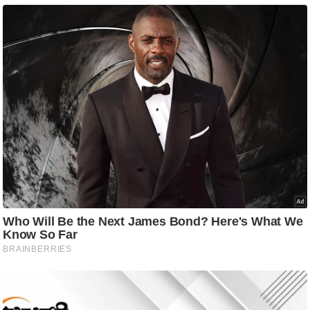
आ
र
.
आ
ई
.
चा
य
प
र
स
मी
क्षा
ध
र्म
ज्यो