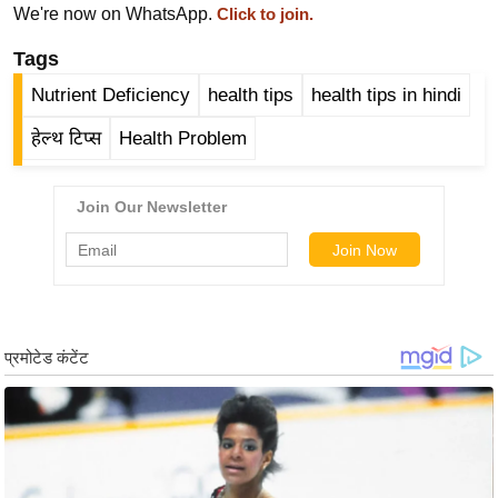
ड
We're now on WhatsApp.
Click to join.
हॉ
Tags
ली
वु
Nutrient Deficiency
health tips
health tips in hindi
ड
हेल्थ टिप्स
Health Problem
फि
ल्म
स
मी
क्षा
B
r
e
a
k
i
n