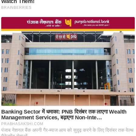
ष
ण
स
म
सा
म
यि
क
मा
तृ
भू
मि
स्तं
भ
ए
म
.