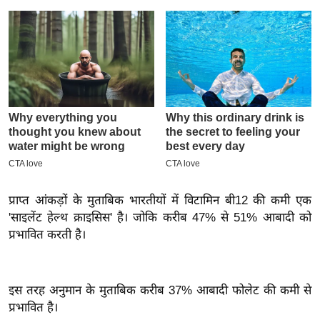
इ
म
ई
-
पे
प
र
मि
सा
ल
प्राप्त आंकड़ों के मुताबिक भारतीयों में विटामिन बी12 की कमी एक
'साइलेंट हेल्थ क्राइसिस' है। जोकि करीब 47% से 51% आबादी को
बे
प्रभावित करती है।
मि
सा
ल
इस तरह अनुमान के मुताबिक करीब 37% आबादी फोलेट की कमी से
श
प्रभावित है।