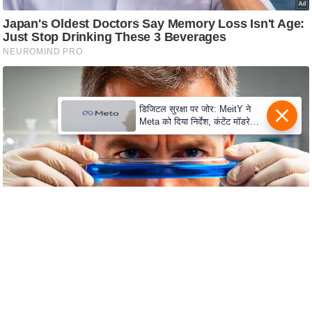
s
a
l
C
o
d
डिजिटल सुरक्षा पर जोर: MeitY ने
e
Meta को दिया निर्देश, कंटेंट मॉडरेशन
O
मजबूत करे
f
E
t
h
i
c
s
R
S