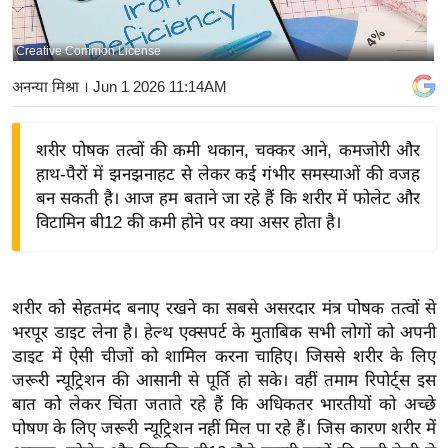
य
बि
Creative Common License
ज़
अनन्या मिश्रा
। Jun 1 2026 11:14AM
ने
स
शरीर पोषक तत्वों की कमी थकान, चक्कर आने, कमजोरी और
उ
हाथ-पैरों में झनझनाहट से लेकर कई गंभीर समस्याओं की वजह
द्यो
बन सकती है। आज हम बताने जा रहे हैं कि शरीर में फोलेट और
ग
विटामिन बी12 की कमी होने पर क्या असर होता है।
ज
ग
त
शरीर को सेहतमंद बनाए रखने का सबसे असरदार मंत्र पोषक तत्वों से
वि
भरपूर डाइट लेना है। हेल्थ एक्सपर्ट के मुताबिक सभी लोगों को अपनी
शे
डाइट में ऐसी चीजों को शामिल करना चाहिए। जिससे शरीर के लिए
ष
जरूरी न्यूट्रिशन की आसानी से पूर्ति हो सके। वहीं तमाम रिपोर्ट्स इस
ज्ञ
बात को लेकर चिंता जताते रहे हैं कि अधिकतर भारतीयों को अच्छे
रा
पोषण के लिए जरूरी न्यूट्रिशन नहीं मिल पा रहे हैं। जिस कारण शरीर में