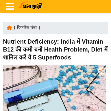
|
फिटनेस मंत्रा
|
ता
Nutrient Deficiency: India में Vitamin
ज़ा
ख
B12 की कमी बनी Health Problem, Diet में
ब
शामिल करें ये 5 Superfoods
र
रा
ष्ट्री
य
अं
त
र्रा
ष्ट्री