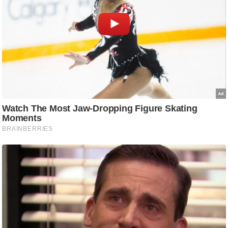
g
N
e
w
s
ला
इ
फ
स्टा
इ
ल
टे
क्नॉ
लॉ
जी
ब्यू
टी