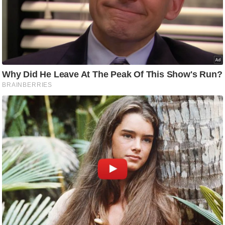
/
फै
श
न
घ
रे
लू
नु
स्खे
प
र्य
ट
न
स्थ
ल
फि