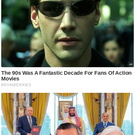
ति
ष
प्र
भु
म
हि
मा
/
ध
र्म
स्थ
ल
व्र
त
त्यो
हा
र