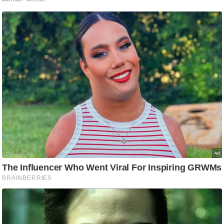
आ
र
.
आ
ई
.
चा
य
प
र
स
मी
क्षा
ध
र्म
ज्यो