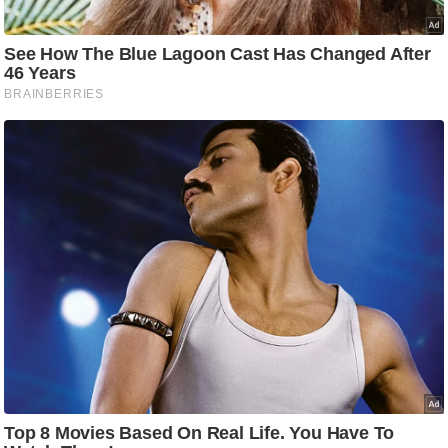
ट
ने
स
मं
त्रा
रि
ले
श
न
शि
प
रा
ज
नी
ति
वि
श्ले