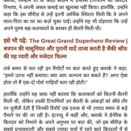
क्लार्क, जिन्होंने शो के आठों सीज़न में डेनेरिस टार्गैरियन का किरदार
ख्सि
निभाया, ने अपनी असल कमाई का खुलासा नहीं किया। हालाँकि, उन्होंने
य
कहा कि इस सीरीज़ से उन्हें इतनी आर्थिक स्थिरता मिली कि वे अपने
त
माता-पिता का घर का कर्ज़ चुका पाईं। उन्होंने यह भी दोहराया कि उन्हें
यं
अपने पुरुष सह-कलाकारों के बराबर ही सैलरी मिली थी।
ग
इसे भी पढ़ें:
The Great Grand Superhero Review |
इं
बचपन की मासूमियत और पुरानी यादें ताजा करती है जैकी श्रॉफ
डि
की यह प्यारी और मजेदार फिल्म
या
सा
लंबे समय से चल रही इन रिपोर्टों पर बात करते हुए क्लार्क ने कहा,
हि
"हमने उतना नहीं कमाया। क्या आप कल्पना कर सकते हैं? अगर ऐसा
त्य
होता तो मैं एक-दो पोर्श गाड़ियाँ चला रही होती।"
ज
हालाँकि उन्होंने यह साफ़ नहीं बताया कि कलाकारों को कितनी सैलरी
ग
मिली थी, लेकिन उनकी टिप्पणियाँ उन सैलरी के आंकड़ों को सीधे तौर
त
पर चुनौती देती हैं जिनकी रिपोर्ट एक दशक से भी ज़्यादा समय से बड़े
ऑ
पैमाने पर की जा रही है। इंटरव्यू में कहीं और, क्लार्क ने डेनेरिस के
टो
किरदार को निभाने के अपने अनुभव पर बात की, जो इस सीरीज़ के
व
सबसे प्रभावशाली और सबसे ज़्यादा चर्चा में रहने वाले किरदारों में से