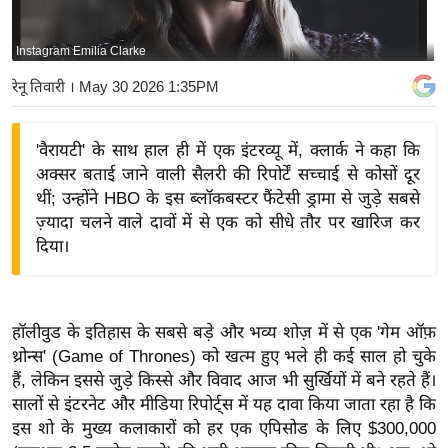
य
बि
Instagram Emilia Clarke
ज़
रेनू तिवारी
। May 30 2026 1:35PM
ने
स
'वैरायटी' के साथ हाल ही में एक इंटरव्यू में, क्लार्क ने कहा कि
उ
अक्सर बताई जाने वाली सैलरी की रिपोर्टें सच्चाई से कोसों दूर
द्यो
थीं; उन्होंने HBO के इस ब्लॉकबस्टर फैंटेसी ड्रामा से जुड़े सबसे
ग
ज़्यादा चलने वाले दावों में से एक को सीधे तौर पर खारिज कर
ज
दिया।
ग
त
वि
हॉलीवुड के इतिहास के सबसे बड़े और भव्य शोज़ में से एक 'गेम ऑफ़
शे
थ्रोन्स' (Game of Thrones) को खत्म हुए भले ही कई साल हो चुके
ष
हैं, लेकिन इससे जुड़े किस्से और विवाद आज भी सुर्खियों में बने रहते हैं।
ज्ञ
सालों से इंटरनेट और मीडिया रिपोर्ट्स में यह दावा किया जाता रहा है कि
रा
इस शो के मुख्य कलाकारों को हर एक एपिसोड के लिए $300,000