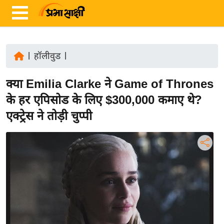
|
हॉलीवुड
|
ता
क्या Emilia Clarke ने Game of Thrones
ज़ा
ख
के हर एपिसोड के लिए $300,000 कमाए थे?
ब
एक्ट्रेस ने तोड़ी चुप्पी
र
रा
ष्ट्री
य
अं
त
र्रा
ष्ट्री