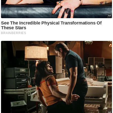
/
फै
श
न
घ
रे
लू
नु
स्खे
प
र्य
ट
न
स्थ
ल
फि