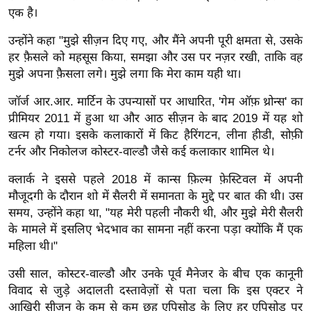
र्ल्ड
एक है।
न्यू
उन्होंने कहा
"मुझे सीज़न दिए गए, और मैंने अपनी पूरी क्षमता से, उसके
ज
हर फ़ैसले को महसूस किया, समझा और उस पर नज़र रखी, ताकि वह
ब्री
मुझे अपना फ़ैसला लगे। मुझे लगा कि मेरा काम यही था।
फ
जॉर्ज आर.आर. मार्टिन के उपन्यासों पर आधारित, 'गेम ऑफ़ थ्रोन्स' का
म
प्रीमियर 2011 में हुआ था और आठ सीज़न के बाद 2019 में यह शो
नो
खत्म हो गया। इसके कलाकारों में किट हैरिंगटन, लीना हीडी, सोफ़ी
रं
टर्नर और निकोलज कोस्टर-वाल्डौ जैसे कई कलाकार शामिल थे।
ज
क्लार्क ने इससे पहले 2018 में कान्स फ़िल्म फ़ेस्टिवल में अपनी
न
मौजूदगी के दौरान शो में सैलरी में समानता के मुद्दे पर बात की थी। उस
ज
समय, उन्होंने कहा था, "यह मेरी पहली नौकरी थी, और मुझे मेरी सैलरी
ग
के मामले में इसलिए भेदभाव का सामना नहीं करना पड़ा क्योंकि मैं एक
त
महिला थी।"
बॉ
उसी साल, कोस्टर-वाल्डौ और उनके पूर्व मैनेजर के बीच एक कानूनी
ली
विवाद से जुड़े अदालती दस्तावेज़ों से पता चला कि इस एक्टर ने
वु
आखिरी सीज़न के कम से कम छह एपिसोड के लिए हर एपिसोड पर