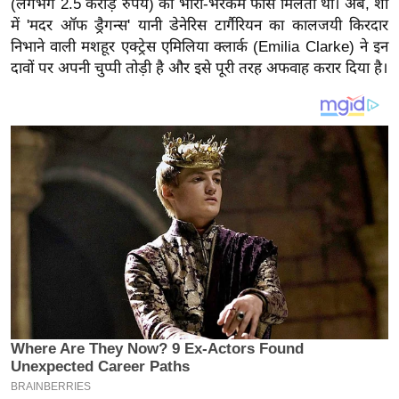
(लगभग 2.5 करोड़ रुपये) की भारी-भरकम फीस मिलती थी। अब, शो
य
में 'मदर ऑफ ड्रैगन्स' यानी डेनेरिस टार्गैरियन का कालजयी किरदार
ब
निभाने वाली मशहूर एक्ट्रेस एमिलिया क्लार्क (Emilia Clarke) ने इन
ज
दावों पर अपनी चुप्पी तोड़ी है और इसे पूरी तरह अफवाह करार दिया है।
ट
खे
ल
क्रि
के
ट
I
P
L
2
0
2
6
क्रा