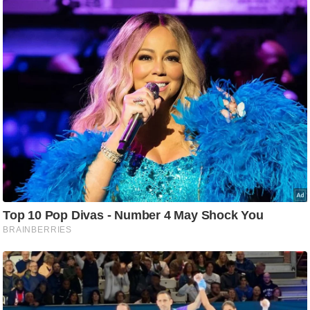
ष
ण
स
म
सा
म
यि
क
मा
तृ
भू
मि
स्तं
भ
ए
म
.