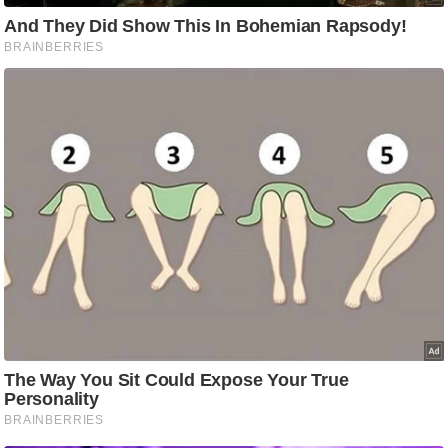
ट
ने
स
मं
त्रा
रि
ले
श
न
शि
प
रा
ज
नी
ति
वि
श्ले