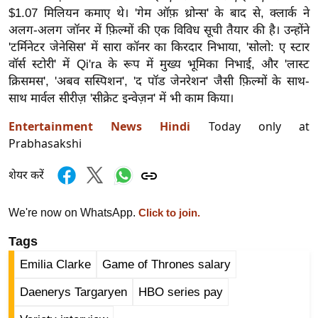
ड
$1.07 मिलियन कमाए थे। 'गेम ऑफ़ थ्रोन्स' के बाद से, क्लार्क ने
हॉ
अलग-अलग जॉनर में फ़िल्मों की एक विविध सूची तैयार की है। उन्होंने
ली
'टर्मिनेटर जेनेसिस' में सारा कॉनर का किरदार निभाया, 'सोलो: ए स्टार
वु
वॉर्स स्टोरी' में Qi'ra के रूप में मुख्य भूमिका निभाई, और 'लास्ट
ड
क्रिसमस', 'अबव सस्पिशन', 'द पॉड जेनरेशन' जैसी फ़िल्मों के साथ-
साथ मार्वल सीरीज़ 'सीक्रेट इन्वेज़न' में भी काम किया।
फि
ल्म
Entertainment News Hindi
Today only at
स
Prabhasakshi
मी
क्षा
शेयर करें
B
r
We're now on WhatsApp.
Click to join.
e
Tags
a
Emilia Clarke
Game of Thrones salary
k
i
Daenerys Targaryen
HBO series pay
n