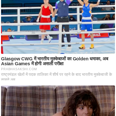
आ
र
.
आ
ई
.
चा
य
प
र
स
मी
क्षा
ध
र्म
ज्यो