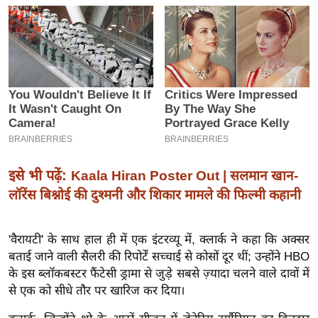
इ
म
ई
-
पे
प
र
मि
सा
इसे भी पढ़ें:
Kaala Hiran Poster Out | सलमान खान-
ल
लॉरेंस बिश्नोई की दुश्मनी और शिकार मामले की फिल्मी कहानी
बे
'वैरायटी' के साथ हाल ही में एक इंटरव्यू में, क्लार्क ने कहा कि अक्सर
मि
बताई जाने वाली सैलरी की रिपोर्टें सच्चाई से कोसों दूर थीं; उन्होंने HBO
सा
के इस ब्लॉकबस्टर फैंटेसी ड्रामा से जुड़े सबसे ज़्यादा चलने वाले दावों में
ल
से एक को सीधे तौर पर खारिज कर दिया।
श