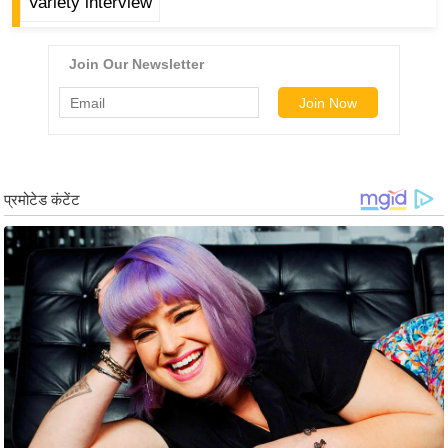
Variety interview
g
N
e
w
s
ला
इ
फ
स्टा
इ
ल
टे
क्नॉ
लॉ
जी
ब्यू
टी