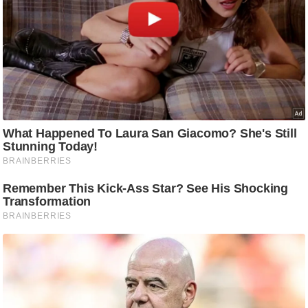
ति
ष
प्र
भु
म
हि
मा
/
ध
र्म
स्थ
ल
व्र
त
त्यो
हा
र