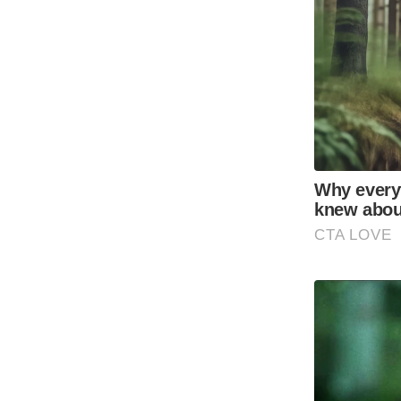
Code Of Ethics
RSS
Our Team
Expert Panel
Loksabhachunav
Android App