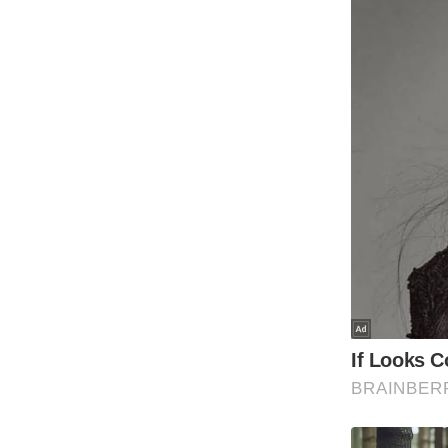
ऑडियो
इंफ़ोग्राफ़िक
राज्यों से
शहरों से
वेब स्टोरी
कार्टून
Short
Videos
iOS App
About us
Contact Editor
Advertise
Privacy Policy
Grievance
Redressal