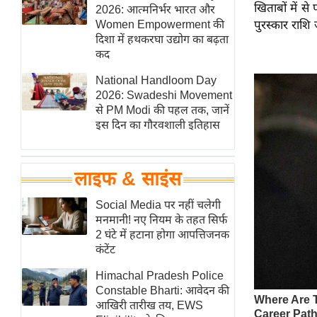
खिताबों में से
हॉलीवुड
2026: आत्मनिर्भर भारत और
Women Empowerment की
पुरस्कार राशि
फिल्म समीक्षा
दिशा में हथकरघा उद्योग का बढ़ता
Breaking
कद
News
National Handloom Day
लाइफस्टाइल
2026: Swadeshi Movement
से PM Modi की पहल तक, जानें
टेक्नॉलॉजी
इस दिन का गौरवशाली इतिहास
ब्यूटी/फैशन
घरेलू नुस्खे
लाइफ & साइंस
पर्यटन स्थल
फिटनेस मंत्रा
Social Media पर नहीं चलेगी
मनमानी! नए नियम के तहत सिर्फ
रिलेशनशिप
2 घंटे में हटाना होगा आपत्तिजनक
राजनीति
कंटेंट
विश्लेषण
Himachal Pradesh Police
समसामयिक
Constable Bharti: आवेदन की
आखिरी तारीख तय, EWS
मातृभूमि