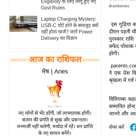
Eligibility के लिए लागू हुए नए
स्तंभ
Govt Rules
एम.
Laptop Charging Mystery:
इस गुड़िया 
आर.
USB-C पोर्ट होने के बावजूद क्यों
दौरान पहनी थी।
नहीं होता चार्ज? जानें Power
आई.
Delivery का विज्ञान
पुरस्कार राश
चाय पर
सफेद पोशाक में
समीक्षा
होगी।
आज का राशिफल
धर्म
parents.com क
ज्योतिष
मेष | Aries
ने एक प्रेस व
प्रभु
श्रृंखला में गर
महिमा/
धर्मस्थल
विलियम्स कहती
व्रत
सम्मानित होना
त्योहार
नए लोगों से भेंट होंगी, जो लाभदायक होगी।
जानने और आत्म
संतान की प्रगति से सुख और प्रसन्नता।
राशिफल
मनमर्जी नहीं चलेगी, मर्यादा में रहें। धन प्राप्ति
शेयर करें
विशेष
के नए साधन बनेंगे।