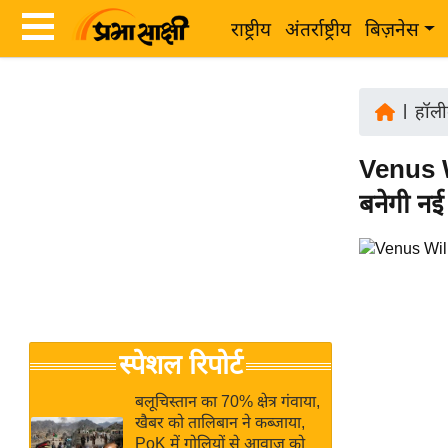
राष्ट्रीय
अंतर्राष्ट्रीय
बिज़नेस
Latest
ता
News
|
हॉली
ज़ा
in
ख
Venus W
Hindi
ब
बनेगी नई 
र
Hindi
राष्ट्रीय
News
अंतर्राष्ट्रीय
Live
बिज़नेस
उद्योग
Breaking
स्पेशल रिपोर्ट
जगत
News in
विशेषज्ञ
Hindi
बलूचिस्तान का 70% क्षेत्र गंवाया,
राय
खैबर को तालिबान ने कब्जाया,
PoK में गोलियों से आवाज को