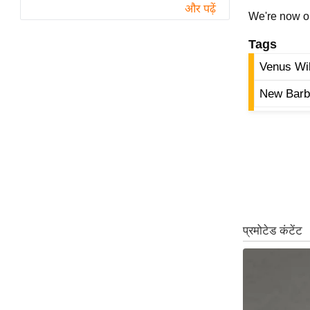
विश्लेषण
और पढ़ें
We're now 
ट्रेंडिंग
Tags
Q
Venus Wil
u
New Barbi
i
c
k
L
i
n
k
s
विधानसभा
चुनाव
फोटो
वीडियो