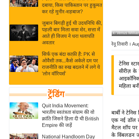
बजट
Hindi
दबाया, किस पाकिस्तान पर हुकूमत
खेल
News
कर रहे मुनीर-शहबाज?
क्रिकेट
जुबान बिगड़ी हुई थी उदयनिधि की,
Hindi
IPL
पहली बार मिला सवा शेर, सत्ता में
x- Venus Willi
आते ही विजय ने धरा थलापति
Videos
2026
अवतार
रेनू तिवारी
। Au
क्राइम
सिर्फ एक बंदा काफ़ी है: PK से
ई-पेपर
ओवैसी तक...कैसे अकेले दम पर
टेनिस स्ट
मिसाल बेमिसाल
राजनीति का रुख बदलने में लगे ये
सीरीज़ के
'लोन वॉरियर्स'
शख्सियत
आइकॉनिक ल
यंग इंडिया
महिला बनी 
ट्रेंडिंग
साहित्य जगत
ऑटो वर्ल्ड
Quit India Movement:
भारतीय स्वतंत्रता संग्राम की वो
बार्बी ने टेन
न्यूज ब्रीफ
क्रांति जिसने हिला दी थी British
एक नई डॉल लॉ
मनोरंजन जगत
Empire की जड़ें
मैटल शॉप पर
बॉलीवुड
के विंबलडन ज
National Handloom Day