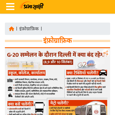
|
इंफ़ोग्राफ़िक
|
ता
इंफ़ोग्राफ़िक
ज़ा
ख
ब
र
रा
ष्ट्री
य
अं
त
र्रा
ष्ट्री