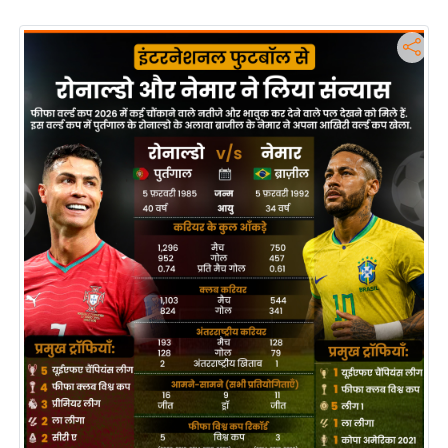
i
c
k
L
i
n
k
s
वि
धा
न
स
भा
चु
ना
व
फो