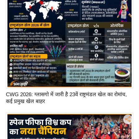
ष
ण
स
म
सा
म
यि
क
मा
तृ
भू
CWG 2026: ग्लासगो में जारी है 23वें राष्ट्रमंडल खेल का रोमांच,
मि
कई प्रमुख खेल बाहर
स्तं
भ
ए
म
.