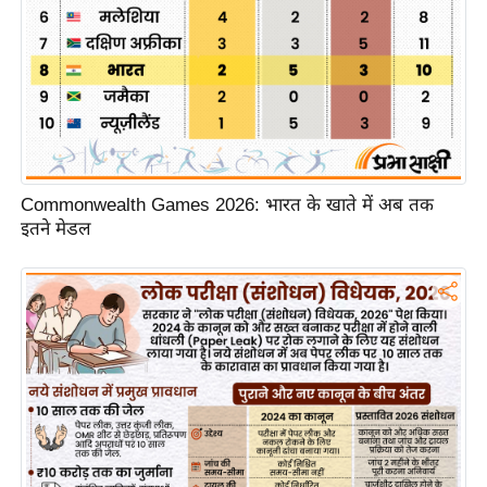
/
फै
श
न
घ
रे
लू
Commonwealth Games 2026: भारत के खाते में अब तक
नु
इतने मेडल
स्खे
प
र्य
ट
न
स्थ
ल
फि