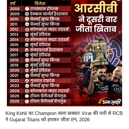
S
O
u
r
T
e
a
m
E
x
p
e
r
t
P
King Kohli का Champion वाला छक्का! Virat की पारी से RCB
a
ने Gujarat Titans को हराकर जीता IPL 2026
n