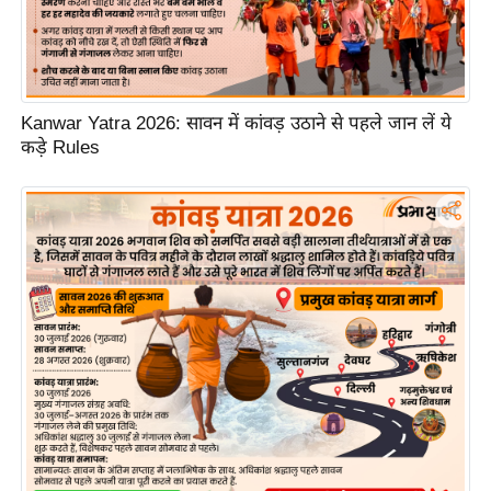
ड
हॉ
ली
वु
ड
Kanwar Yatra 2026: सावन में कांवड़ उठाने से पहले जान लें ये
कड़े Rules
फि
ल्म
स
मी
क्षा
B
r
e
a
k
i
n