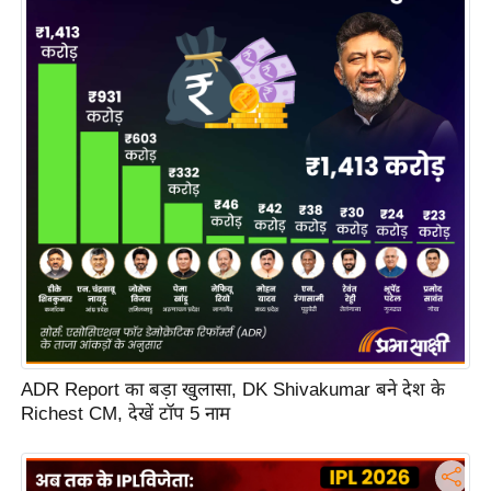
s
a
l
C
o
d
e
O
f
E
t
h
i
c
ADR Report का बड़ा खुलासा, DK Shivakumar बने देश के
s
Richest CM, देखें टॉप 5 नाम
R
S