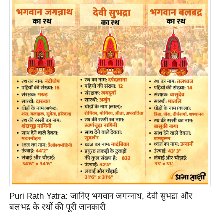
ति
ष
प्र
भु
म
हि
मा
/
ध
र्म
स्थ
ल
व्र
त
त्यो
Puri Rath Yatra: जानिए भगवान जगन्नाथ, देवी सुभद्रा और
हा
बलभद्र के रथों की पूरी जानकारी
र