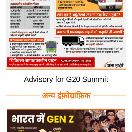
य
बि
ज़
ने
स
उ
द्यो
ग
ज
Advisory for G20 Summit
ग
त
अन्य इंफ़ोग्राफ़िक
वि
शे
ष
ज्ञ
रा