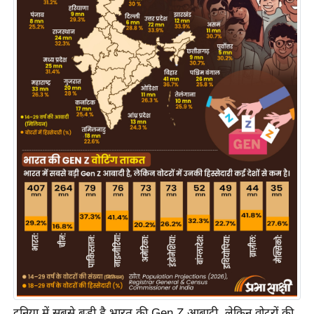
य
ब
ज
ट
खे
ल
क्रि
के
ट
I
P
L
2
0
2
6
क्रा
दुनिया में सबसे बड़ी है भारत की Gen Z आबादी, लेकिन वोटरों की