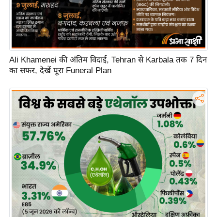
ह
रों
से
वे
ब
Ali Khamenei की अंतिम विदाई, Tehran से Karbala तक 7 दिन
का सफर, देखें पूरा Funeral Plan
स्टो
री
का
र्टू
न
S
h
o
r
t
V
i