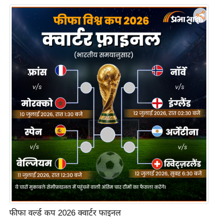
रा
शि
फ
ल
वि
शे
ष
वि
श्ले
ष
ण
ट्रें
डिं
ग
Q
फीफा वर्ल्ड कप 2026 क्वार्टर फाइनल
u