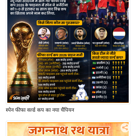
आ
र
.
आ
ई
.
चा
य
प
र
स
मी
क्षा
स्पेन फीफा वर्ल्ड कप का नया चैंपियन
ध
र्म
ज्यो