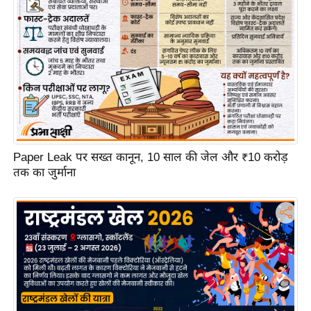
ट
ने
स
मं
त्रा
रि
ले
श
न
Paper Leak पर सख्त कानून, 10 साल की जेल और ₹10 करोड़
शि
तक का जुर्माना
प
रा
ज
नी
ति
वि
श्ले