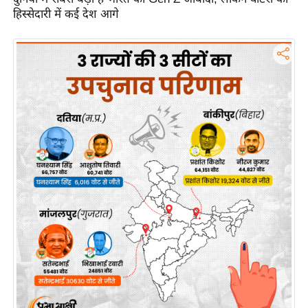
हिस्सेदारी में कई देश आगे
इ
म
ई
-
पे
प
र
मि
सा
ल
बे
मि
सा
ल
श