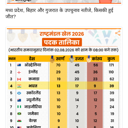
ख्सि
य
मध्य प्रदेश, बिहार और गुजरात के उपचुनाव नतीजे, किसकी हुई
जीत?
त
यं
ग
इं
डि
या
सा
हि
त्य
ज
ग
त
ऑ
टो
व