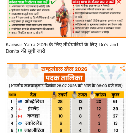
g
N
e
w
s
ला
Kanwar Yatra 2026 के लिए तीर्थयात्रियों के लिए Do's and
इ
Don'ts की सूची जारी
फ
स्टा
इ
ल
टे
क्नॉ
लॉ
जी
ब्यू
टी