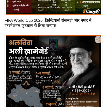
टो
वी
डि
FIFA World Cup 2026: क्रिस्टियानो रोनाल्डो और नेमार ने
यो
इंटरनेशनल फुटबॉल से लिया संन्यास
ऑ
डि
यो
इं
फ़ो
ग्रा
फ़ि
क
रा
ज्यों
से
श