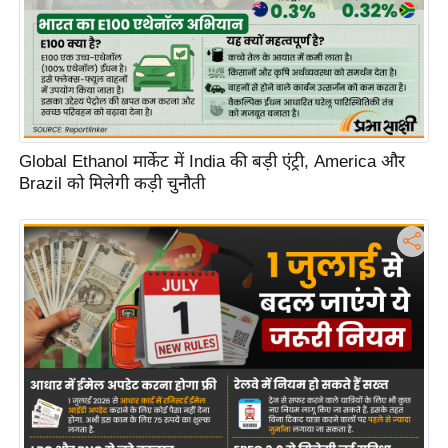
d
e
o
s
i
O
Global Ethanol मार्केट में India की बड़ी एंट्री, America और
S
Brazil को मिलेगी कड़ी चुनौती
A
p
p
A
b
o
u
t
u
s