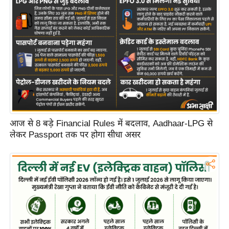
C
o
n
t
a
c
t
E
d
आज से 8 बड़े Financial Rules में बदलाव, Aadhaar-LPG से
i
लेकर Passport तक पर होगा सीधा असर
t
o
r
A
d
v