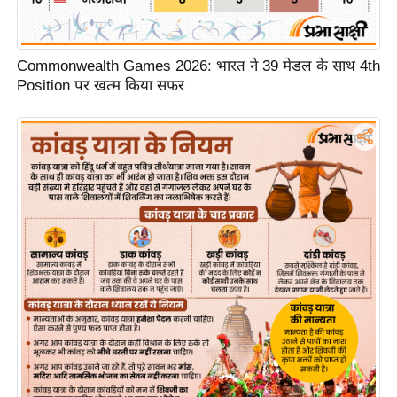
र्ल्ड
न्यू
ज
Commonwealth Games 2026: भारत ने 39 मेडल के साथ 4th
Position पर खत्म किया सफर
ब्री
फ
म
नो
रं
ज
न
ज
ग
त
बॉ
ली
वु