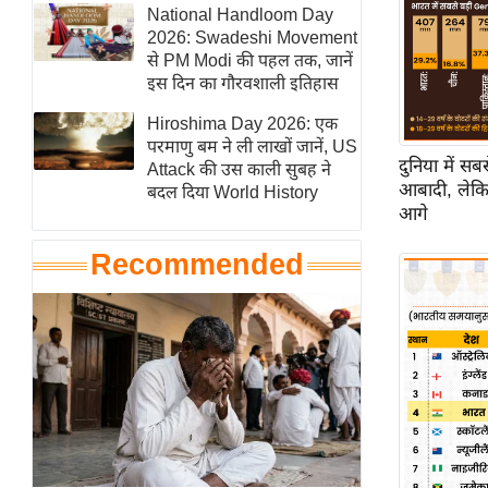
हॉलीवुड
National Handloom Day
2026: Swadeshi Movement
फिल्म समीक्षा
से PM Modi की पहल तक, जानें
Breaking
इस दिन का गौरवशाली इतिहास
News
Hiroshima Day 2026: एक
लाइफस्टाइल
परमाणु बम ने ली लाखों जानें, US
दुनिया में स
Attack की उस काली सुबह ने
टेक्नॉलॉजी
आबादी, लेकिन
बदल दिया World History
ब्यूटी/फैशन
आगे
घरेलू नुस्खे
Recommended
पर्यटन स्थल
फिटनेस मंत्रा
रिलेशनशिप
राजनीति
विश्लेषण
समसामयिक
मातृभूमि