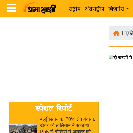
राष्ट्रीय
अंतर्राष्ट्रीय
बिज़नेस
Latest
ता
News
|
इंफ़
ज़ा
in
ख
Hindi
ब
र
Hindi
राष्ट्रीय
News
अंतर्राष्ट्रीय
Live
बिज़नेस
उद्योग
Breaking
स्पेशल रिपोर्ट
जगत
News in
विशेषज्ञ
Hindi
बलूचिस्तान का 70% क्षेत्र गंवाया,
राय
खैबर को तालिबान ने कब्जाया,
PoK में गोलियों से आवाज को