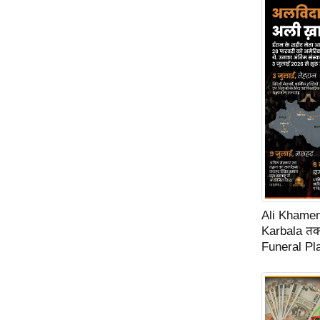
Ali Khamene
Karbala तक 
Funeral Pl