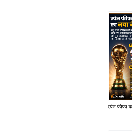
ऑडियो
इंफ़ोग्राफ़िक
राज्यों से
शहरों से
वेब स्टोरी
कार्टून
Short
Videos
iOS App
About us
Contact Editor
Advertise
स्पेन फीफा व
Privacy Policy
Grievance
Redressal