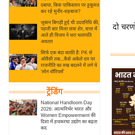
बजट
Hindi
दबाया, किस पाकिस्तान पर हुकूमत
खेल
News
कर रहे मुनीर-शहबाज?
क्रिकेट
जुबान बिगड़ी हुई थी उदयनिधि की,
दो चरणो
Hindi
IPL
पहली बार मिला सवा शेर, सत्ता में
आते ही विजय ने धरा थलापति
Videos
2026
अवतार
क्राइम
सिर्फ एक बंदा काफ़ी है: PK से
ई-पेपर
ओवैसी तक...कैसे अकेले दम पर
मिसाल बेमिसाल
राजनीति का रुख बदलने में लगे ये
'लोन वॉरियर्स'
शख्सियत
यंग इंडिया
ट्रेंडिंग
साहित्य जगत
ऑटो वर्ल्ड
National Handloom Day
2026: आत्मनिर्भर भारत और
न्यूज ब्रीफ
Women Empowerment की
मनोरंजन जगत
दिशा में हथकरघा उद्योग का बढ़ता
कद
बॉलीवुड