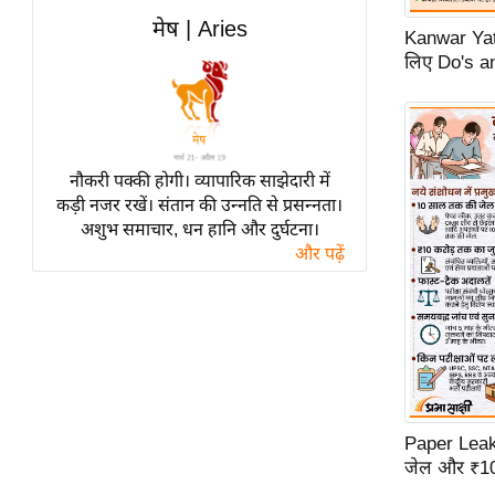
विश्लेषण
मेष | Aries
Kanwar Yatra
ट्रेंडिंग
लिए Do's an
Q
u
i
नौकरी पक्की होगी। व्यापारिक साझेदारी में
c
कड़ी नजर रखें। संतान की उन्नति से प्रसन्नता।
k
अशुभ समाचार, धन हानि और दुर्घटना।
L
और पढ़ें
i
n
k
s
विधानसभा
चुनाव
Paper Leak
फोटो
जेल और ₹10 
वीडियो