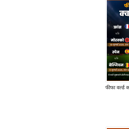
Code Of Ethics
RSS
Our Team
Expert Panel
Loksabhachunav
Android App
फीफा वर्ल्ड 