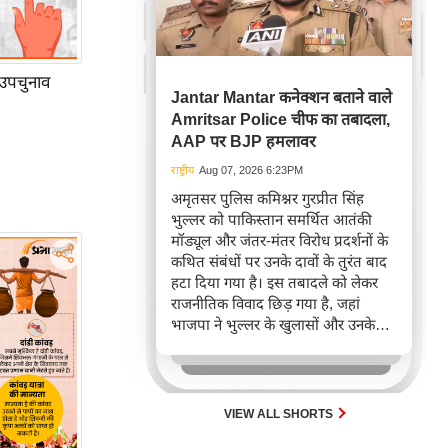
 उपचुनाव
Jantar Mantar कनेक्शन बताने वाले
Amritsar Police चीफ का तबादला,
AAP पर BJP हमलावर
राष्ट्रीय
Aug 07, 2026 6:23PM
अमृतसर पुलिस कमिश्नर गुरप्रीत सिंह
भुल्लर को पाकिस्तान समर्थित आतंकी
मॉड्यूल और जंतर-मंतर विरोध प्रदर्शनों के
कथित संबंधों पर उनके दावों के तुरंत बाद
हटा दिया गया है। इस तबादले को लेकर
राजनीतिक विवाद छिड़ गया है, जहां
भाजपा ने भुल्लर के खुलासों और उनके
हटाए जाने के समय पर सवाल उठाए हैं।
पंजाब सरकार ने बाद में स्पष्ट किया कि
भुल्लर ने प्रदर्शनकारियों के आतंकी मॉड्यूल
से संबंध का दावा नहीं किया था।
VIEW ALL SHORTS