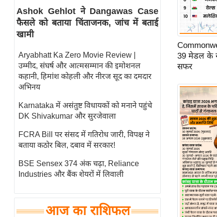
Ashok Gehlot ने Dangawas Case
स्तंभ
फैसले को बताया चिंताजनक, जांच में बताई
एम.
खामी
आर.
Commonwea
आई.
Aryabhatt Ka Zero Movie Review |
39 मेडल के 
उम्मीद, संघर्ष और आत्मसम्मान की इमोशनल
सफर
चाय पर
कहानी, हिमांश कोहली और नीरज सूद का दमदार
समीक्षा
अभिनय
धर्म
Karnataka में असंतुष्ट विधायकों को मनाने पहुंचे
ज्योतिष
DK Shivakumar और सुरजेवाला
प्रभु
FCRA Bill पर संसद में गतिरोध जारी, विपक्ष ने
महिमा/
बताया कठोर बिल, दबाव में सरकार!
धर्मस्थल
BSE Sensex 374 अंक चढ़ा, Reliance
व्रत
Industries और बैंक शेयरों में लिवाली
त्योहार
राशिफल
आज का राशिफल
विशेष