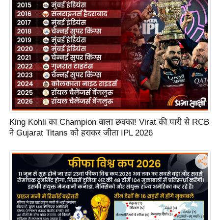
S
O
u
r
T
e
a
m
E
King Kohli का Champion वाला छक्का! Virat की पारी से RCB
x
ने Gujarat Titans को हराकर जीता IPL 2026
p
e
r
t
P
a
n