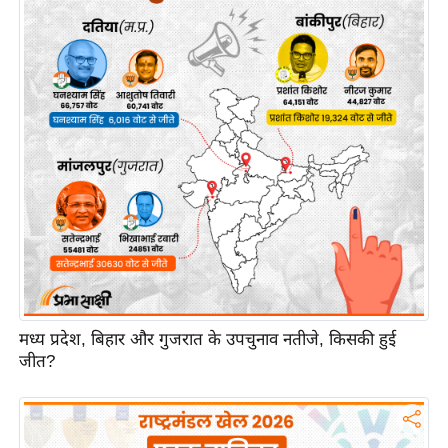
इ
म
ई
-
पे
प
र
मि
सा
ल
बे
मध्य प्रदेश, बिहार और गुजरात के उपचुनाव नतीजे, किसकी हुई
मि
जीत?
सा
ल
श