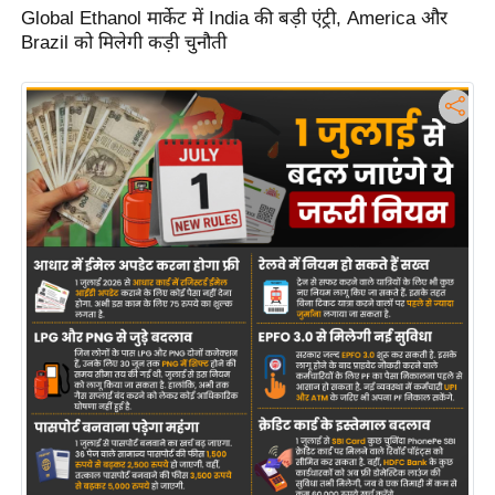
Global Ethanol मार्केट में India की बड़ी एंट्री, America और
d
Brazil को मिलेगी कड़ी चुनौती
e
o
s
i
O
S
A
p
p
A
b
o
u
t
u
s