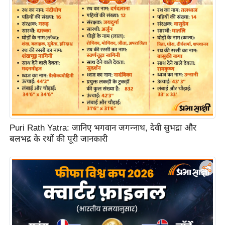
ति
ष
प्र
भु
म
हि
मा
/
ध
र्म
Puri Rath Yatra: जानिए भगवान जगन्नाथ, देवी सुभद्रा और
स्थ
बलभद्र के रथों की पूरी जानकारी
ल
व्र
त
त्यो
हा
र