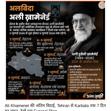
टो
वी
डि
यो
ऑ
डि
यो
इं
फ़ो
ग्रा
फ़ि
क
रा
ज्यों
से
Ali Khamenei की अंतिम विदाई, Tehran से Karbala तक 7 दिन
श