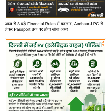
C
o
n
आज से 8 बड़े Financial Rules में बदलाव, Aadhaar-LPG से
t
लेकर Passport तक पर होगा सीधा असर
a
c
t
E
d
i
t
o
r
A
d
v