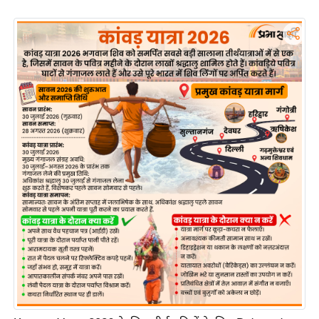
ड
हॉ
ली
वु
ड
फि
ल्म
स
मी
क्षा
B
r
e
a
k
i
n