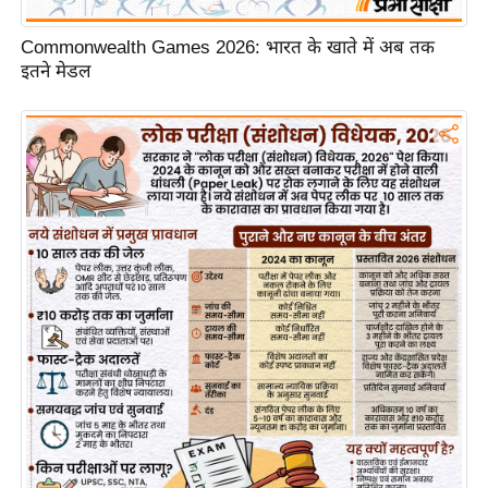
/
फै
Commonwealth Games 2026: भारत के खाते में अब तक
इतने मेडल
श
न
घ
रे
लू
नु
स्खे
प
र्य
ट
न
स्थ
ल
फि