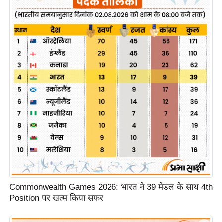
ख्सि
य
त
यं
ग
इं
डि
या
सा
हि
त्य
ज
ग
त
Commonwealth Games 2026: भारत ने 39 मेडल के साथ 4th
ऑ
Position पर खत्म किया सफर
टो
व