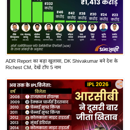
s
a
l
C
o
d
e
O
ADR Report का बड़ा खुलासा, DK Shivakumar बने देश के
f
Richest CM, देखें टॉप 5 नाम
E
t
h
i
c
s
R
S