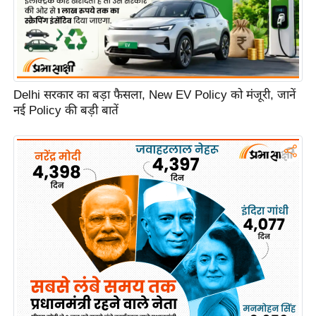
e
r
t
i
s
e
Delhi सरकार का बड़ा फैसला, New EV Policy को मंजूरी, जानें
नई Policy की बड़ी बातें
P
r
i
v
a
c
y
P
o
l
i