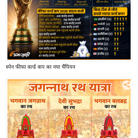
आ
र
.
आ
ई
.
चा
य
स्पेन फीफा वर्ल्ड कप का नया चैंपियन
प
र
स
मी
क्षा
ध
र्म
ज्यो