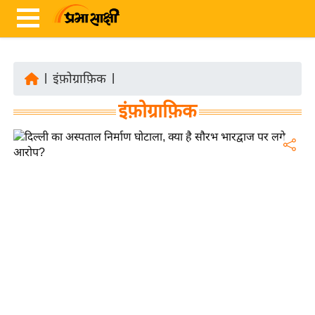
|
इंफ़ोग्राफ़िक
|
ता
इंफ़ोग्राफ़िक
ज़ा
ख
ब
र
रा
ष्ट्री
य
अं
त
र्रा
ष्ट्री