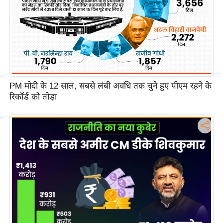
c
y
G
r
i
e
v
PM मोदी के 12 साल, सबसे लंबी अवधि तक चुने हुए पीएम रहने के
a
रिकॉर्ड को तोड़ा
n
c
e
R
e
d
r
e
s