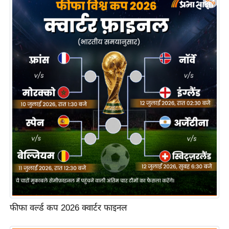
n
d
r
o
i
d
A
p
p
फीफा वर्ल्ड कप 2026 क्वार्टर फाइनल