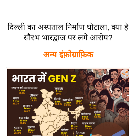
य
बि
ज़
दिल्ली का अस्पताल निर्माण घोटाला, क्या है
ने
सौरभ भारद्वाज पर लगे आरोप?
स
उ
अन्य इंफ़ोग्राफ़िक
द्यो
ग
ज
ग
त
वि
शे
ष
ज्ञ
रा