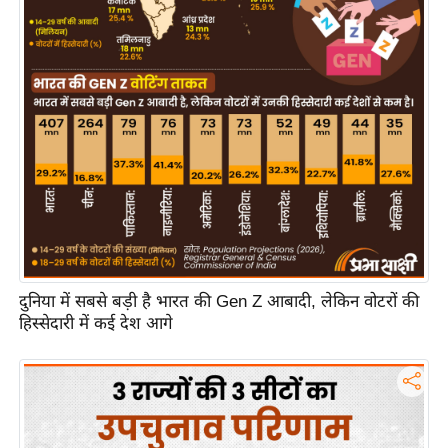
य
ब
ज
ट
खे
ल
क्रि
के
ट
I
P
दुनिया में सबसे बड़ी है भारत की Gen Z आबादी, लेकिन वोटरों की
L
हिस्सेदारी में कई देश आगे
2
0
2
6
क्रा