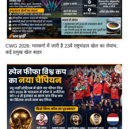
ष
ण
स
म
सा
म
CWG 2026: ग्लासगो में जारी है 23वें राष्ट्रमंडल खेल का रोमांच,
यि
कई प्रमुख खेल बाहर
क
मा
तृ
भू
मि
स्तं
भ
ए
म
.