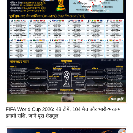
e
l
L
o
k
s
a
b
h
a
c
h
u
n
FIFA World Cup 2026: 48 टीमें, 104 मैच और भारी-भरकम
a
इनामी राशि, जानें पूरा शेड्यूल
v
A