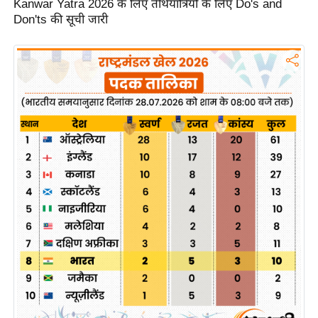
Kanwar Yatra 2026 के लिए तीर्थयात्रियों के लिए Do's and
g
Don'ts की सूची जारी
N
e
w
s
ला
इ
फ
स्टा
इ
ल
टे
क्नॉ
लॉ
जी
ब्यू
टी