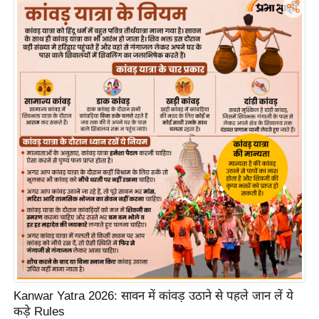
र्ल्ड
न्यू
ज
ब्री
फ
म
नो
रं
ज
न
ज
ग
त
बॉ
ली
Kanwar Yatra 2026: सावन में कांवड़ उठाने से पहले जान लें ये
वु
कड़े Rules