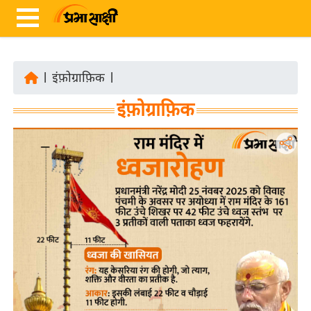
|
इंफ़ोग्राफ़िक
|
ता
इंफ़ोग्राफ़िक
ज़ा
ख
ब
र
रा
ष्ट्री
य
अं
त
र्रा
ष्ट्री