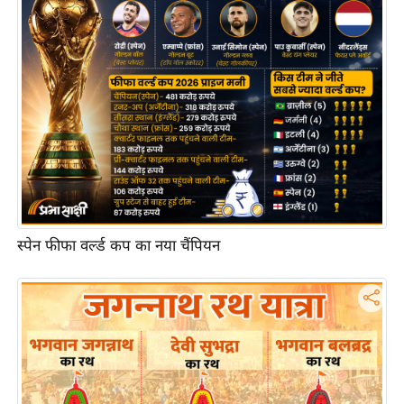
आ
र
.
आ
ई
.
चा
य
प
र
स्पेन फीफा वर्ल्ड कप का नया चैंपियन
स
मी
क्षा
ध
र्म
ज्यो