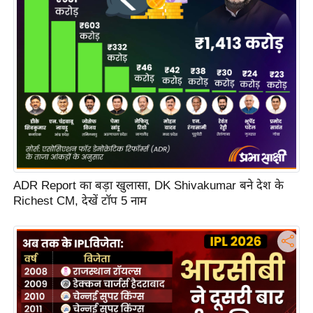
s
a
l
C
o
d
e
O
f
E
ADR Report का बड़ा खुलासा, DK Shivakumar बने देश के
t
Richest CM, देखें टॉप 5 नाम
h
i
c
s
R
S