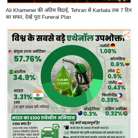
ह
Ali Khamenei की अंतिम विदाई, Tehran से Karbala तक 7 दिन
रों
का सफर, देखें पूरा Funeral Plan
से
वे
ब
स्टो
री
का
र्टू
न
S
h
o
r
t
V
i