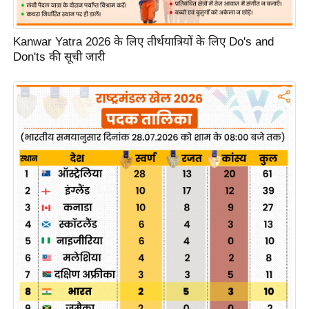
g
N
e
Kanwar Yatra 2026 के लिए तीर्थयात्रियों के लिए Do's and
Don'ts की सूची जारी
w
s
ला
इ
फ
स्टा
इ
ल
टे
क्नॉ
लॉ
जी
ब्यू
टी