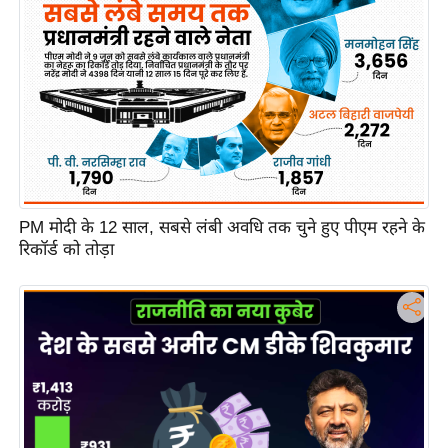
c
y
G
r
i
e
v
a
n
PM मोदी के 12 साल, सबसे लंबी अवधि तक चुने हुए पीएम रहने के
c
रिकॉर्ड को तोड़ा
e
R
e
d
r
e
s