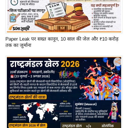
ट
ने
स
मं
त्रा
रि
Paper Leak पर सख्त कानून, 10 साल की जेल और ₹10 करोड़
तक का जुर्माना
ले
श
न
शि
प
रा
ज
नी
ति
वि
श्ले