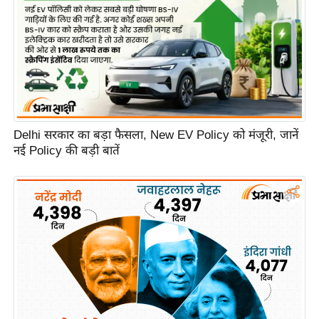
e
r
t
i
s
e
P
Delhi सरकार का बड़ा फैसला, New EV Policy को मंजूरी, जानें
r
नई Policy की बड़ी बातें
i
v
a
c
y
P
o
l
i