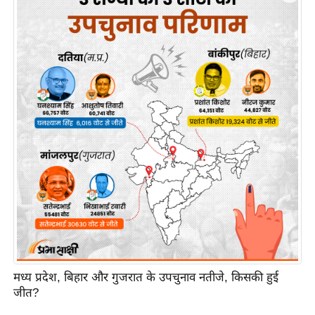
इ
म
ई
-
पे
प
र
मि
सा
ल
बे
मि
सा
मध्य प्रदेश, बिहार और गुजरात के उपचुनाव नतीजे, किसकी हुई
ल
जीत?
श