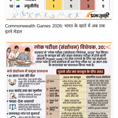
/
फै
श
न
Commonwealth Games 2026: भारत के खाते में अब तक
इतने मेडल
घ
रे
लू
नु
स्खे
प
र्य
ट
न
स्थ
ल
फि