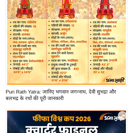
ति
ष
प्र
भु
म
हि
मा
/
ध
र्म
स्थ
ल
Puri Rath Yatra: जानिए भगवान जगन्नाथ, देवी सुभद्रा और
व्र
बलभद्र के रथों की पूरी जानकारी
त
त्यो
हा
र