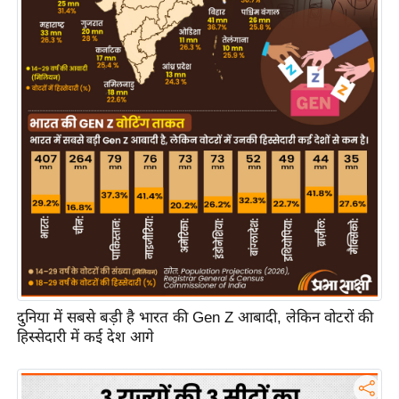
य
ब
ज
ट
खे
ल
क्रि
के
ट
I
P
L
2
दुनिया में सबसे बड़ी है भारत की Gen Z आबादी, लेकिन वोटरों की
0
हिस्सेदारी में कई देश आगे
2
6
क्रा