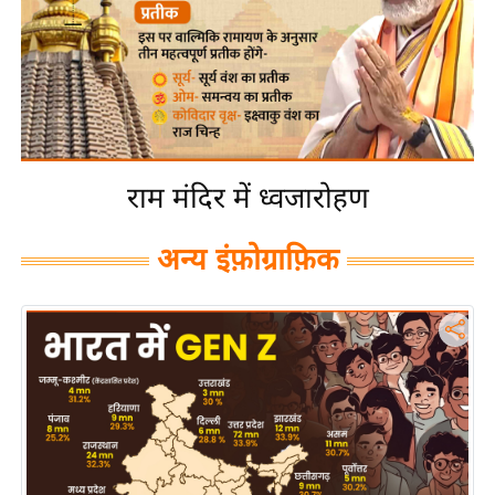
य
बि
ज़
ने
स
उ
राम मंदिर में ध्वजारोहण
द्यो
ग
अन्य इंफ़ोग्राफ़िक
ज
ग
त
वि
शे
ष
ज्ञ
रा