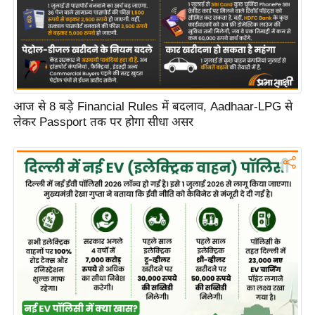
C
o
n
t
a
आज से 8 बड़े Financial Rules में बदलाव, Aadhaar-LPG से
c
लेकर Passport तक पर होगा सीधा असर
t
E
d
i
t
o
r
A
d
v