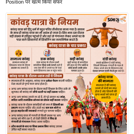
Position पर खत्म किया सफर
र्ल्ड
न्यू
ज
ब्री
फ
म
नो
रं
ज
न
ज
ग
त
बॉ
ली
वु