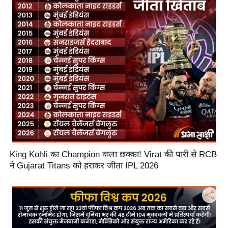
S
O
u
r
T
e
a
m
E
x
p
e
King Kohli का Champion वाला छक्का! Virat की पारी से RCB
ने Gujarat Titans को हराकर जीता IPL 2026
r
t
P
a
n