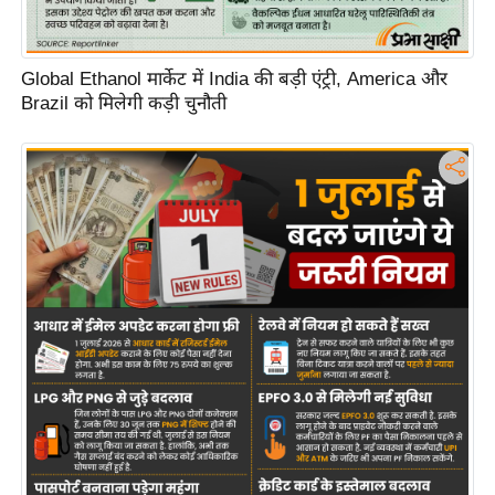
d
e
Global Ethanol मार्केट में India की बड़ी एंट्री, America और
o
Brazil को मिलेगी कड़ी चुनौती
s
i
O
S
A
p
p
A
b
o
u
t
u
s