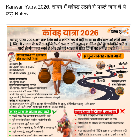
ड
Kanwar Yatra 2026: सावन में कांवड़ उठाने से पहले जान लें ये
हॉ
कड़े Rules
ली
वु
ड
फि
ल्म
स
मी
क्षा
B
r
e
a
k
i
n