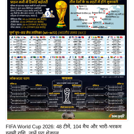
e
l
L
o
k
s
a
b
h
a
c
h
u
n
a
v
FIFA World Cup 2026: 48 टीमें, 104 मैच और भारी-भरकम
A
इनामी राशि, जानें पूरा शेड्यूल