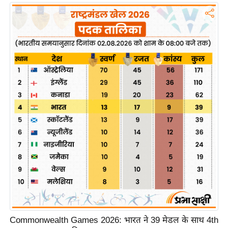
ख्सि
य
त
यं
ग
इं
डि
या
सा
हि
त्य
ज
ग
त
ऑ
टो
Commonwealth Games 2026: भारत ने 39 मेडल के साथ 4th
व