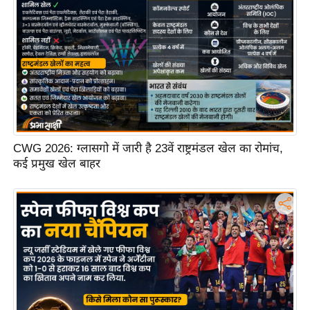
ष
ण
स
म
सा
म
यि
क
CWG 2026: ग्लासगो में जारी है 23वें राष्ट्रमंडल खेल का रोमांच,
मा
कई प्रमुख खेल बाहर
तृ
भू
मि
स्तं
भ
ए
म
.