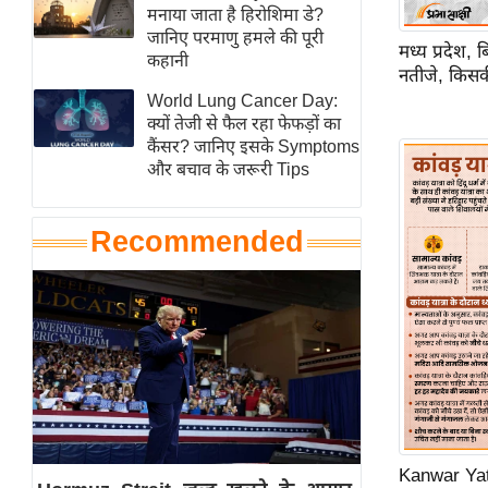
हॉलीवुड
मनाया जाता है हिरोशिमा डे?
जानिए परमाणु हमले की पूरी
फिल्म समीक्षा
मध्य प्रदेश,
कहानी
नतीजे, किसक
Breaking
World Lung Cancer Day:
News
क्यों तेजी से फैल रहा फेफड़ों का
लाइफस्टाइल
कैंसर? जानिए इसके Symptoms
और बचाव के जरूरी Tips
टेक्नॉलॉजी
ब्यूटी/फैशन
Recommended
घरेलू नुस्खे
पर्यटन स्थल
फिटनेस मंत्रा
रिलेशनशिप
राजनीति
विश्लेषण
समसामयिक
Kanwar Yatr
मातृभूमि