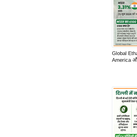
Global Ethano
America और 