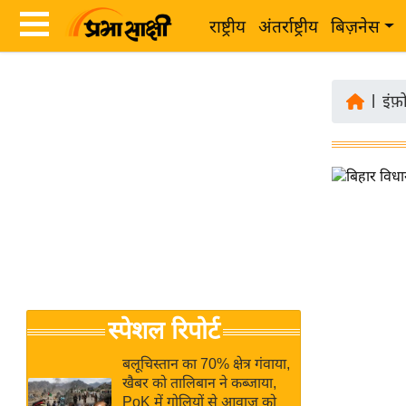
राष्ट्रीय
अंतर्राष्ट्रीय
बिज़नेस
Latest
ता
News
|
इंफ़
ज़ा
in
ख
Hindi
ब
र
Hindi
राष्ट्रीय
News
अंतर्राष्ट्रीय
Live
बिज़नेस
उद्योग
Breaking
स्पेशल रिपोर्ट
जगत
News in
विशेषज्ञ
Hindi
बलूचिस्तान का 70% क्षेत्र गंवाया,
राय
खैबर को तालिबान ने कब्जाया,
PoK में गोलियों से आवाज को