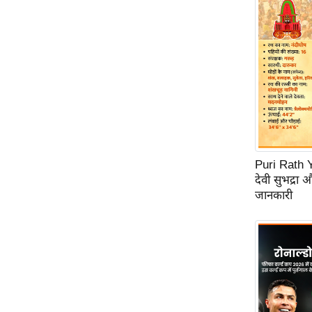
ऑडियो
इंफ़ोग्राफ़िक
राज्यों से
शहरों से
वेब स्टोरी
कार्टून
Short
Videos
Puri Rath Y
देवी सुभद्रा 
iOS App
जानकारी
About us
Contact Editor
Advertise
Privacy Policy
Grievance
Redressal