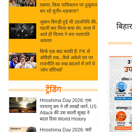
बजट
Hindi
दबाया, किस पाकिस्तान पर हुकूमत
खेल
News
कर रहे मुनीर-शहबाज?
क्रिकेट
जुबान बिगड़ी हुई थी उदयनिधि की,
बिहा
Hindi
IPL
पहली बार मिला सवा शेर, सत्ता में
आते ही विजय ने धरा थलापति
Videos
2026
अवतार
क्राइम
सिर्फ एक बंदा काफ़ी है: PK से
ई-पेपर
ओवैसी तक...कैसे अकेले दम पर
मिसाल बेमिसाल
राजनीति का रुख बदलने में लगे ये
'लोन वॉरियर्स'
शख्सियत
यंग इंडिया
ट्रेंडिंग
साहित्य जगत
ऑटो वर्ल्ड
Hiroshima Day 2026: एक
परमाणु बम ने ली लाखों जानें, US
न्यूज ब्रीफ
Attack की उस काली सुबह ने
मनोरंजन जगत
बदल दिया World History
बॉलीवुड
Hiroshima Day 2026: क्यों