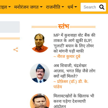
टाइल
मनोरंजन जगत
राजनीति
धर्म
स्तंभ
MP में कुशवाहा वोट बैंक की
ताकत के आगे झुकी BJP,
'गुलाटी' बयान के लिए तोमर
को मांगनी पड़ी माफी
~ नीरज कुमार दुबे
अब शिवाजी, चंद्रशेखर
आज़ाद, भगत सिंह जैसे लोग
क्यों नहीं मिलते?
~ प्रोफ़ेसर (डॉ.) डी. के.
पांडेय
मिलावटखोरों के खिलाफ भी
करना पड़ेगा देशव्यापी
आंदोलन