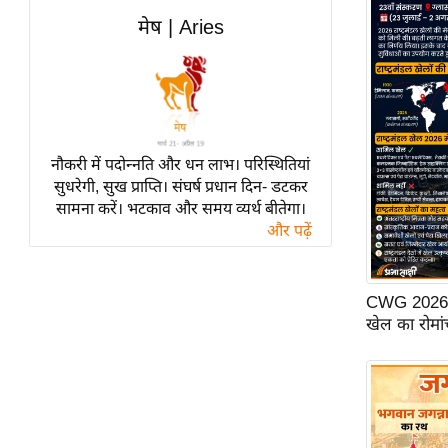
विश्लेषण
मेष | Aries
ट्रेंडिंग
Q
u
i
c
नौकरी में पदोन्नति और धन लाभ। परिस्थितियां
सुधरेगी, सुख प्राप्ति। संघर्ष प्रधान दिन- डटकर
k
सामना करें। भटकाव और समय व्यर्थ बीतेगा।
L
और पढ़ें
i
n
k
CWG 2026: ग्ल
s
खेल का रोमां
विधानसभा
चुनाव
फोटो
वीडियो