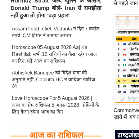
Hormuz Strait जल्द खुलने के आसार,
से पहले जान 
Donald Trump बोले- Iran से समझौता
स्तंभ
नहीं हुआ तो होगा 'बड़ा प्रहार'
एम.
आर.
Assam flood relief: Vedanta ने दिए 7 करोड़
आई.
रुपये, CM हिमंत ने जताया आभार
चाय पर
Horoscope 05 August 2026 Aaj Ka
समीक्षा
Rashifal: सभी 12 राशियों का कैसा रहेगा आज
धर्म
का दिन, पढ़ें आज का राशिफल
ज्योतिष
Abhishek Banerjee को विदेश यात्रा की
अनुमति नहीं, Calcutta HC ने याचिका खारिज
प्रभु
की
महिमा/
धर्मस्थल
Love Horoscope For 5 August 2026 |
आज का प्रेम राशिफल 5 अगस्त 2026 | प्रेमियों के
व्रत
Commonwea
लिए कैसा रहेगा आज का दिन
त्योहार
खाते में अब
राशिफल
विशेष
आज का राशिफल