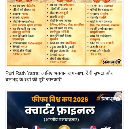
ति
ष
प्र
भु
म
हि
मा
/
ध
र्म
Puri Rath Yatra: जानिए भगवान जगन्नाथ, देवी सुभद्रा और
स्थ
बलभद्र के रथों की पूरी जानकारी
ल
व्र
त
त्यो
हा
र