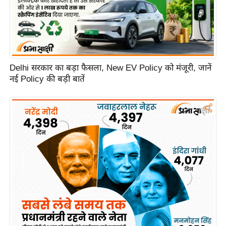
e
r
t
i
s
e
Delhi सरकार का बड़ा फैसला, New EV Policy को मंजूरी, जानें
नई Policy की बड़ी बातें
P
r
i
v
a
c
y
P
o
l
i