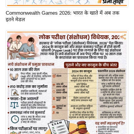
/
फै
Commonwealth Games 2026: भारत के खाते में अब तक
इतने मेडल
श
न
घ
रे
लू
नु
स्खे
प
र्य
ट
न
स्थ
ल
फि