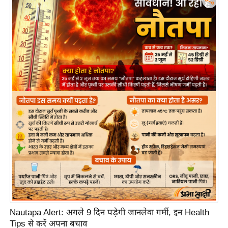
n
d
r
o
i
d
A
p
p
Nautapa Alert: अगले 9 दिन पड़ेगी जानलेवा गर्मी, इन Health
Tips से करें अपना बचाव