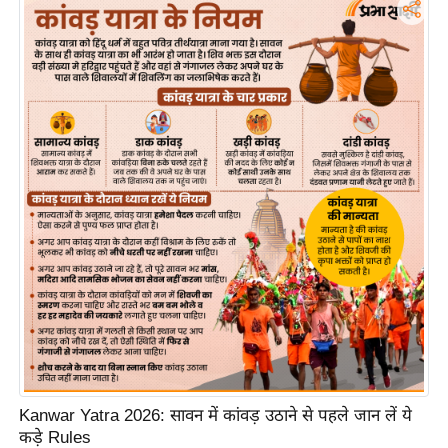
र्ल्ड
न्यू
ज
ब्री
फ
म
नो
रं
ज
न
ज
ग
त
बॉ
ली
Kanwar Yatra 2026: सावन में कांवड़ उठाने से पहले जान लें ये
वु
कड़े Rules