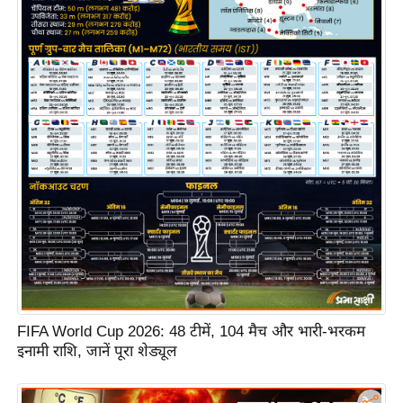
e
l
L
o
k
s
a
b
h
a
c
h
u
n
FIFA World Cup 2026: 48 टीमें, 104 मैच और भारी-भरकम
a
इनामी राशि, जानें पूरा शेड्यूल
v
A