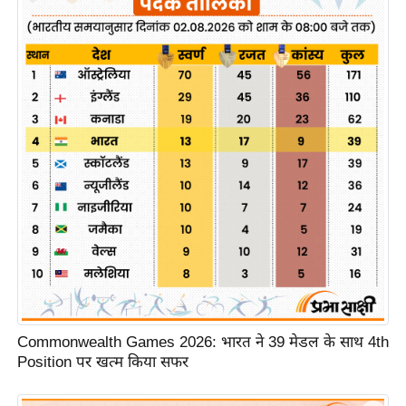
ख्सि
य
त
यं
ग
इं
डि
या
सा
हि
त्य
ज
ग
त
Commonwealth Games 2026: भारत ने 39 मेडल के साथ 4th
ऑ
Position पर खत्म किया सफर
टो
व