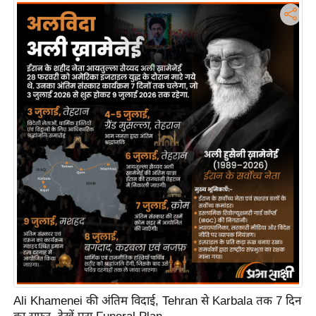
टो
वी
डि
यो
ऑ
डि
यो
इं
फ़ो
ग्रा
फ़ि
क
रा
ज्यों
से
Ali Khamenei की अंतिम विदाई, Tehran से Karbala तक 7 दिन
श