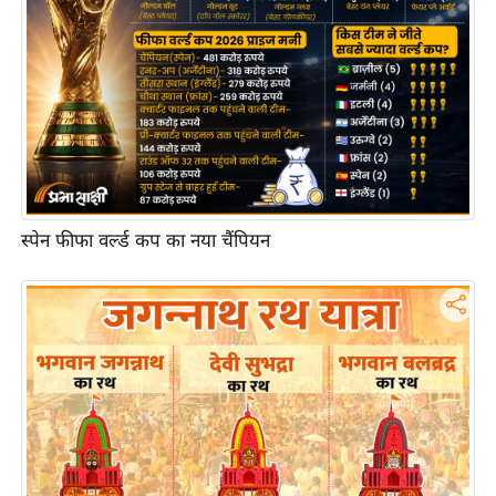
आ
र
.
आ
ई
.
चा
य
स्पेन फीफा वर्ल्ड कप का नया चैंपियन
प
र
स
मी
क्षा
ध
र्म
ज्यो