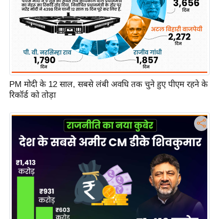
c
y
G
r
i
e
v
PM मोदी के 12 साल, सबसे लंबी अवधि तक चुने हुए पीएम रहने के
a
रिकॉर्ड को तोड़ा
n
c
e
R
e
d
r
e
s