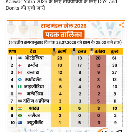
Kanwar Yatra 2026 के लिए तीर्थयात्रियों के लिए Do's and
g
Don'ts की सूची जारी
N
e
w
s
ला
इ
फ
स्टा
इ
ल
टे
क्नॉ
लॉ
जी
ब्यू
टी