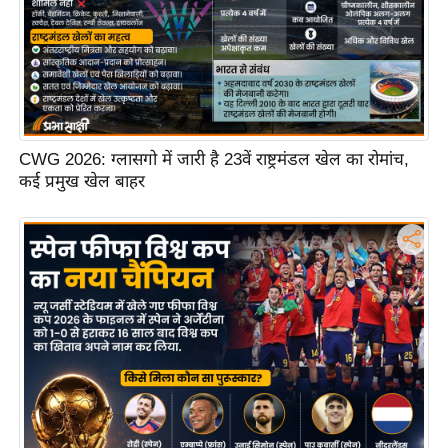
ष
ण
स
म
सा
म
CWG 2026: ग्लासगो में जारी है 23वें राष्ट्रमंडल खेल का रोमांच,
यि
कई प्रमुख खेल बाहर
क
मा
तृ
भू
मि
स्तं
भ
ए
म
.