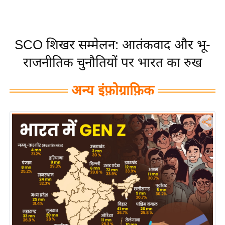
य
बि
ज़
SCO शिखर सम्मेलन: आतंकवाद और भू-
ने
राजनीतिक चुनौतियों पर भारत का रुख
स
उ
अन्य इंफ़ोग्राफ़िक
द्यो
ग
ज
ग
त
वि
शे
ष
ज्ञ
रा