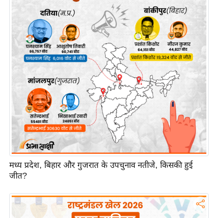
इ
म
ई
-
पे
प
र
मि
सा
ल
बे
मध्य प्रदेश, बिहार और गुजरात के उपचुनाव नतीजे, किसकी हुई
मि
जीत?
सा
ल
श