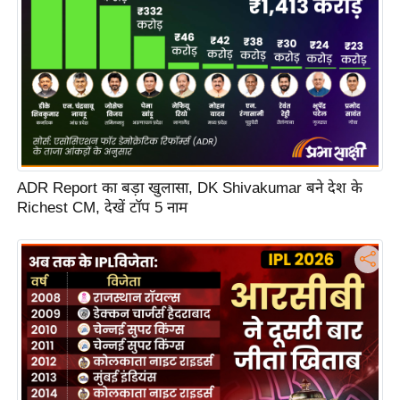
s
a
l
C
o
d
e
O
ADR Report का बड़ा खुलासा, DK Shivakumar बने देश के
f
Richest CM, देखें टॉप 5 नाम
E
t
h
i
c
s
R
S