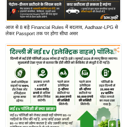
C
o
n
आज से 8 बड़े Financial Rules में बदलाव, Aadhaar-LPG से
t
लेकर Passport तक पर होगा सीधा असर
a
c
t
E
d
i
t
o
r
A
d
v