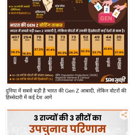
य
ब
ज
ट
खे
ल
क्रि
के
ट
I
P
दुनिया में सबसे बड़ी है भारत की Gen Z आबादी, लेकिन वोटरों की
L
हिस्सेदारी में कई देश आगे
2
0
2
6
क्रा