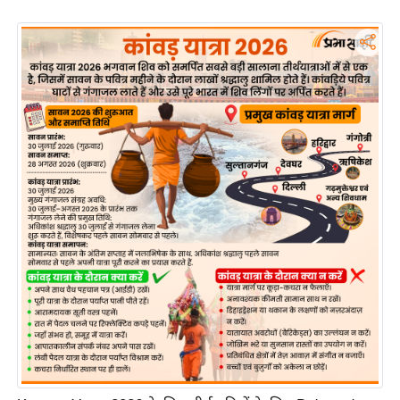
ड
हॉ
ली
वु
ड
फि
ल्म
स
मी
क्षा
B
r
e
a
k
i
n