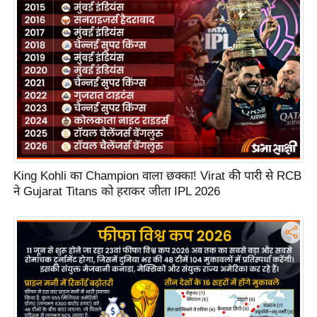
S
O
u
r
T
e
a
m
E
King Kohli का Champion वाला छक्का! Virat की पारी से RCB
x
ने Gujarat Titans को हराकर जीता IPL 2026
p
e
r
t
P
a
n