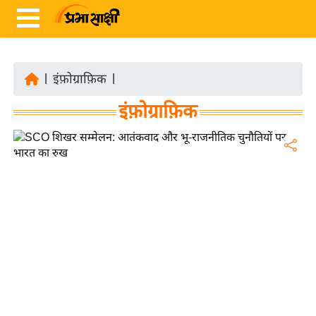
|
इंफ़ोग्राफ़िक
|
ता
इंफ़ोग्राफ़िक
ज़ा
ख
ब
र
रा
ष्ट्री
य
अं
त
र्रा
ष्ट्री