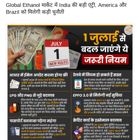
Global Ethanol मार्केट में India की बड़ी एंट्री, America और
d
Brazil को मिलेगी कड़ी चुनौती
e
o
s
i
O
S
A
p
p
A
b
o
u
t
u
s