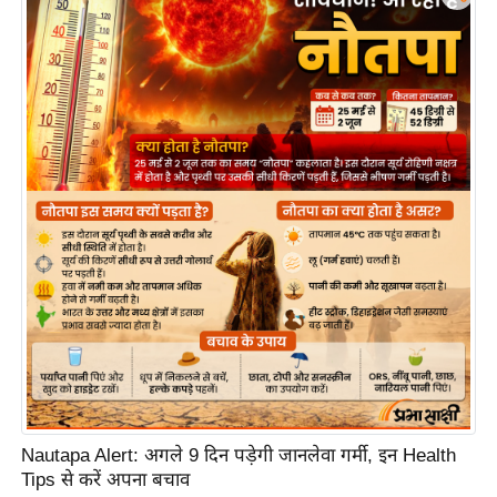
e
l
L
o
k
s
a
b
h
a
c
h
u
n
a
v
Nautapa Alert: अगले 9 दिन पड़ेगी जानलेवा गर्मी, इन Health
Tips से करें अपना बचाव
A