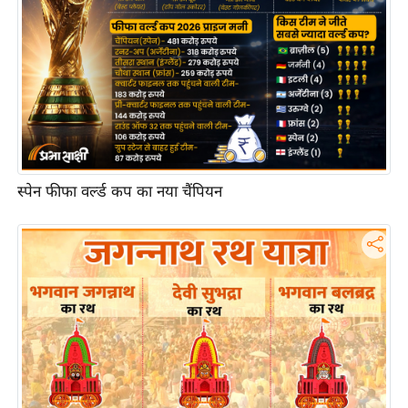
ष
ण
स
म
सा
म
यि
क
स्पेन फीफा वर्ल्ड कप का नया चैंपियन
मा
तृ
भू
मि
स्तं
भ
ए
म
.