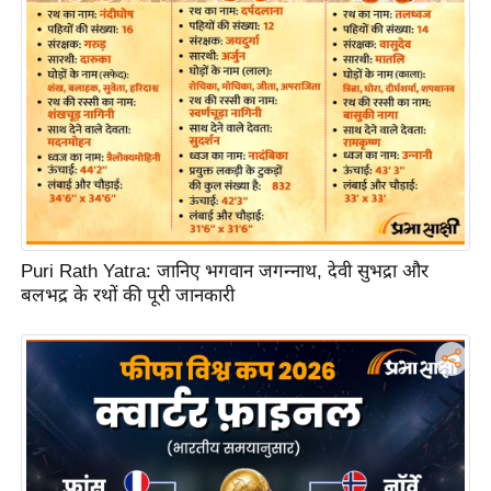
आ
र
.
आ
ई
.
चा
य
प
Puri Rath Yatra: जानिए भगवान जगन्नाथ, देवी सुभद्रा और
र
बलभद्र के रथों की पूरी जानकारी
स
मी
क्षा
ध
र्म
ज्यो