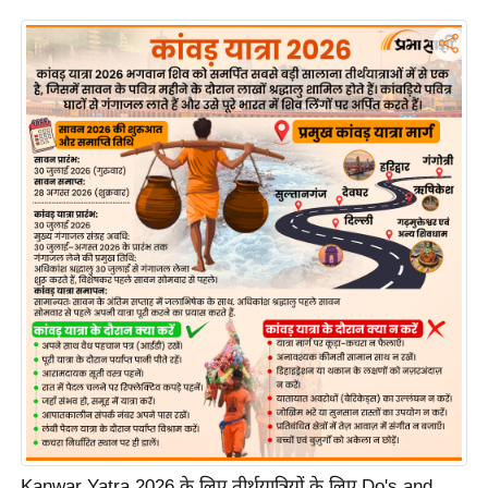
र्ल्ड
न्यू
ज
ब्री
फ
म
नो
रं
ज
न
ज
ग
त
बॉ
ली
वु
Kanwar Yatra 2026 के लिए तीर्थयात्रियों के लिए Do's and