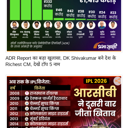
c
y
G
r
i
e
v
a
ADR Report का बड़ा खुलासा, DK Shivakumar बने देश के
n
Richest CM, देखें टॉप 5 नाम
c
e
R
e
d
r
e
s