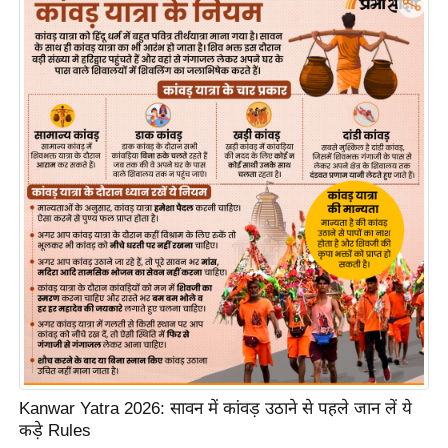
ख्सि
य
त
यं
ग
इं
डि
या
सा
हि
त्य
ज
ग
त
ऑ
Kanwar Yatra 2026: सावन में कांवड़ उठाने से पहले जान लें ये
टो
कड़े Rules
व