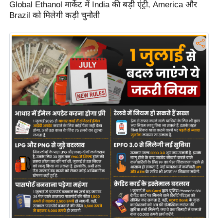
Global Ethanol मार्केट में India की बड़ी एंट्री, America और
ह
Brazil को मिलेगी कड़ी चुनौती
रों
से
वे
ब
स्टो
री
का
र्टू
न
S
h
o
r
t
V
i