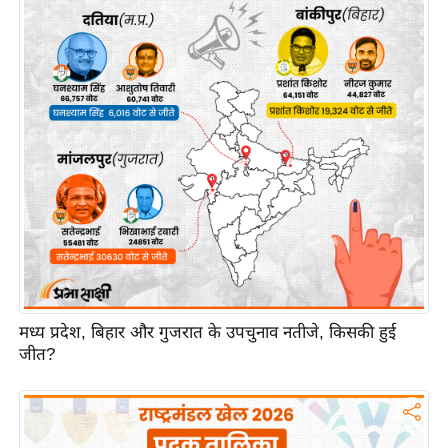
य
ब
ज
ट
खे
ल
क्रि
के
ट
I
P
L
मध्य प्रदेश, बिहार और गुजरात के उपचुनाव नतीजे, किसकी हुई
2
जीत?
0
2
6
क्रा