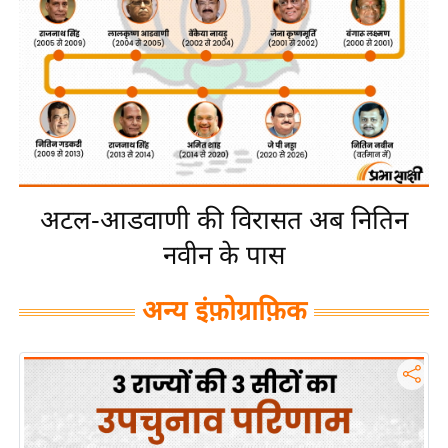
य
बि
ज़
ने
स
उ
द्यो
ग
अटल-आडवाणी की विरासत अब नितिन
ज
नवीन के पास
ग
त
अन्य इंफ़ोग्राफ़िक
वि
शे
ष
ज्ञ
रा