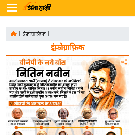
|
इंफ़ोग्राफ़िक
|
ता
इंफ़ोग्राफ़िक
ज़ा
ख
ब
र
रा
ष्ट्री
य
अं
त
र्रा
ष्ट्री