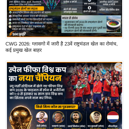
ट
ने
स
मं
त्रा
रि
CWG 2026: ग्लासगो में जारी है 23वें राष्ट्रमंडल खेल का रोमांच,
ले
कई प्रमुख खेल बाहर
श
न
शि
प
रा
ज
नी
ति
वि
श्ले