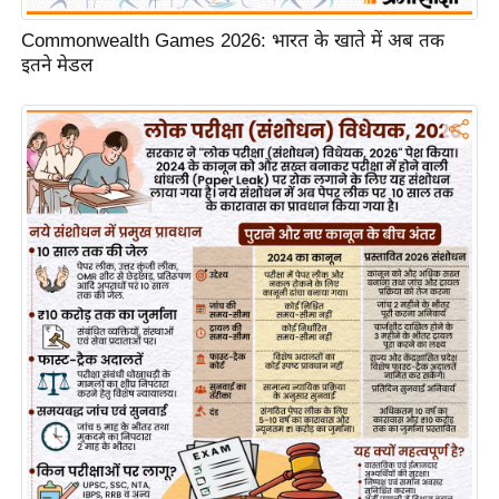
g
N
Commonwealth Games 2026: भारत के खाते में अब तक
इतने मेडल
e
w
s
ला
इ
फ
स्टा
इ
ल
टे
क्नॉ
लॉ
जी
ब्यू
टी