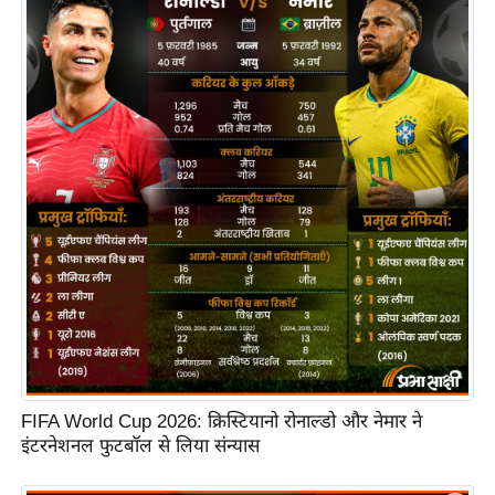
रा
शि
फ
ल
वि
शे
ष
वि
श्ले
ष
ण
ट्रें
डिं
ग
FIFA World Cup 2026: क्रिस्टियानो रोनाल्डो और नेमार ने
इंटरनेशनल फुटबॉल से लिया संन्यास
Q
u