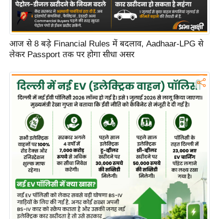
d
e
o
आज से 8 बड़े Financial Rules में बदलाव, Aadhaar-LPG से
s
लेकर Passport तक पर होगा सीधा असर
i
O
S
A
p
p
A
b
o
u
t
u
s