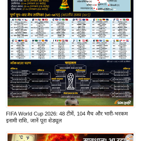
S
O
u
r
T
e
a
m
E
x
p
e
r
t
FIFA World Cup 2026: 48 टीमें, 104 मैच और भारी-भरकम
P
इनामी राशि, जानें पूरा शेड्यूल
a
n