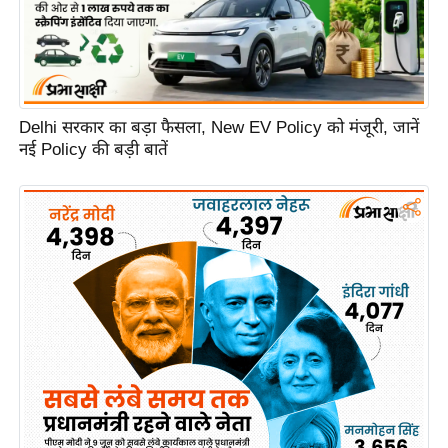
C
o
n
t
Delhi सरकार का बड़ा फैसला, New EV Policy को मंजूरी, जानें
a
नई Policy की बड़ी बातें
c
t
E
d
i
t
o
r
A
d
v