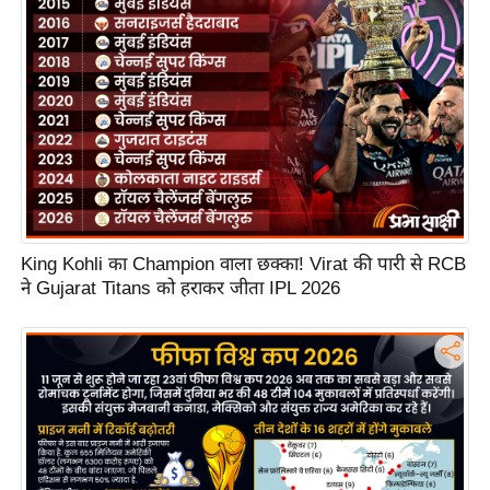
s
a
l
C
o
d
e
O
f
E
King Kohli का Champion वाला छक्का! Virat की पारी से RCB
ने Gujarat Titans को हराकर जीता IPL 2026
t
h
i
c
s
R
S