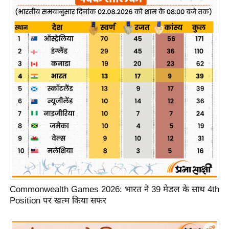
इ
म
ई
-
पे
प
र
मि
सा
ल
बे
मि
Commonwealth Games 2026: भारत ने 39 मेडल के साथ 4th
सा
Position पर खत्म किया सफर
ल
श