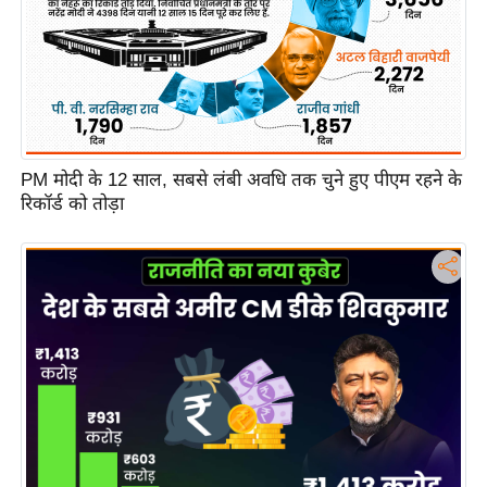
e
r
t
i
s
e
P
PM मोदी के 12 साल, सबसे लंबी अवधि तक चुने हुए पीएम रहने के
रिकॉर्ड को तोड़ा
r
i
v
a
c
y
P
o
l
i