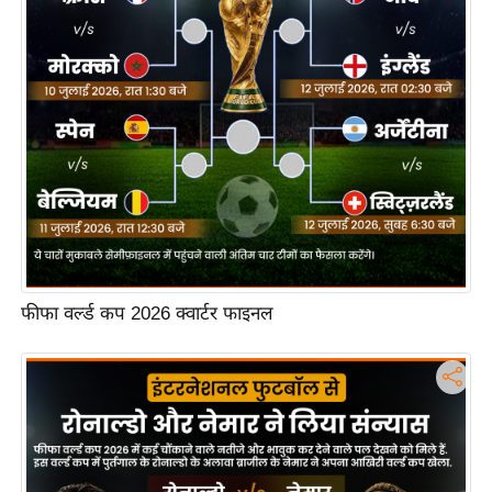
ति
ष
प्र
भु
म
हि
मा
/
ध
र्म
स्थ
फीफा वर्ल्ड कप 2026 क्वार्टर फाइनल
ल
व्र
त
त्यो
हा
र