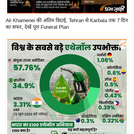
ह
रों
से
Ali Khamenei की अंतिम विदाई, Tehran से Karbala तक 7 दिन
का सफर, देखें पूरा Funeral Plan
वे
ब
स्टो
री
का
र्टू
न
S
h
o
r
t
V
i