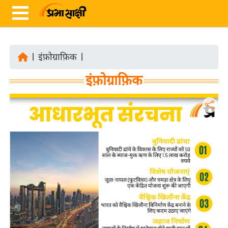
|
इंफ़ोग्राफ़िक
|
ता
इंफ़ोग्राफ़िक
ज़ा
ख
ब
र
रा
ष्ट्री
य
अं
त
र्रा
ष्ट्री