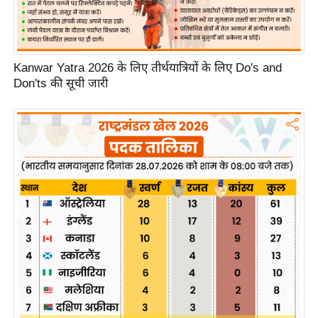
g
N
e
w
Kanwar Yatra 2026 के लिए तीर्थयात्रियों के लिए Do's and
s
Don'ts की सूची जारी
ला
इ
फ
स्टा
इ
ल
टे
क्नॉ
लॉ
जी
ब्यू
टी