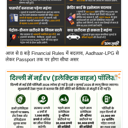
C
o
n
t
a
c
t
आज से 8 बड़े Financial Rules में बदलाव, Aadhaar-LPG से
लेकर Passport तक पर होगा सीधा असर
E
d
i
t
o
r
A
d
v