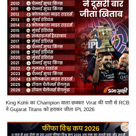
S
O
u
r
T
e
a
m
E
x
p
e
r
King Kohli का Champion वाला छक्का! Virat की पारी से RCB
t
ने Gujarat Titans को हराकर जीता IPL 2026
P
a
n