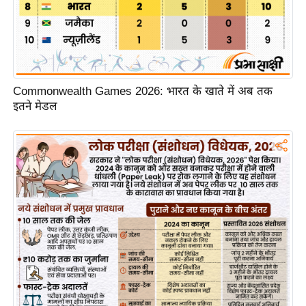
/
फै
श
न
घ
Commonwealth Games 2026: भारत के खाते में अब तक
रे
इतने मेडल
लू
नु
स्खे
प
र्य
ट
न
स्थ
ल
फि