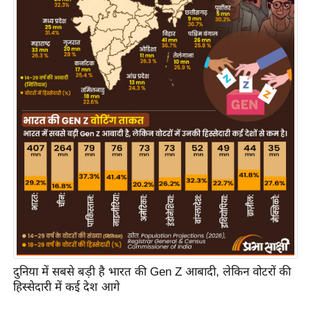
य
ब
ज
ट
खे
ल
क्रि
के
ट
I
P
L
2
0
2
दुनिया में सबसे बड़ी है भारत की Gen Z आबादी, लेकिन वोटरों की
हिस्सेदारी में कई देश आगे
6
क्रा