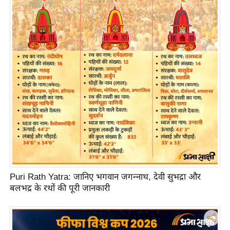
ति
ष
प्र
भु
म
हि
मा
/
ध
र्म
स्थ
ल
व्र
Puri Rath Yatra: जानिए भगवान जगन्नाथ, देवी सुभद्रा और
त
बलभद्र के रथों की पूरी जानकारी
त्यो
हा
र