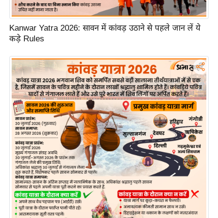
ड
हॉ
ली
Kanwar Yatra 2026: सावन में कांवड़ उठाने से पहले जान लें ये
कड़े Rules
वु
ड
फि
ल्म
स
मी
क्षा
B
r
e
a
k
i
n