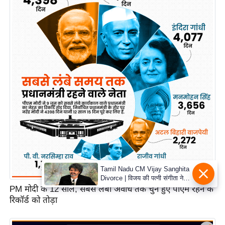
Tamil Nadu CM Vijay Sanghita
Divorce | विजय की पत्नी संगीता ने
वापस ली तलाक की अर्जी, कोर्ट ने
PM मोदी के 12 साल, सबसे लंबी अवधि तक चुने हुए पीएम रहने के
मामले को किया निपटाया
रिकॉर्ड को तोड़ा