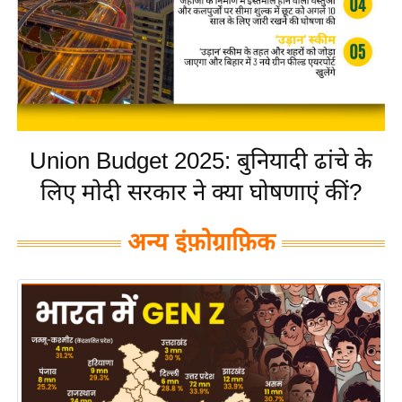
य
बि
ज़
ने
स
उ
Union Budget 2025: बुनियादी ढांचे के
द्यो
लिए मोदी सरकार ने क्या घोषणाएं कीं?
ग
ज
अन्य इंफ़ोग्राफ़िक
ग
त
वि
शे
ष
ज्ञ
रा