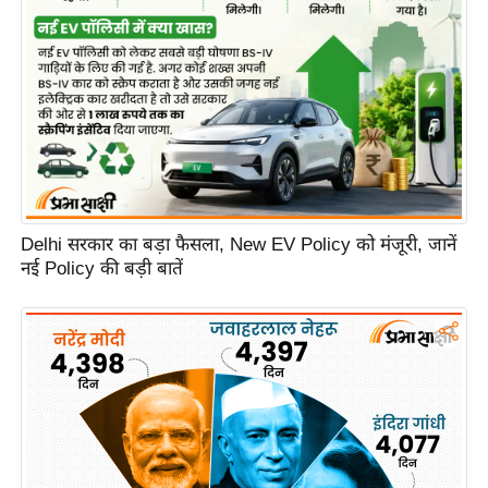
e
r
t
i
s
e
P
r
i
Delhi सरकार का बड़ा फैसला, New EV Policy को मंजूरी, जानें
v
नई Policy की बड़ी बातें
a
c
y
P
o
l
i