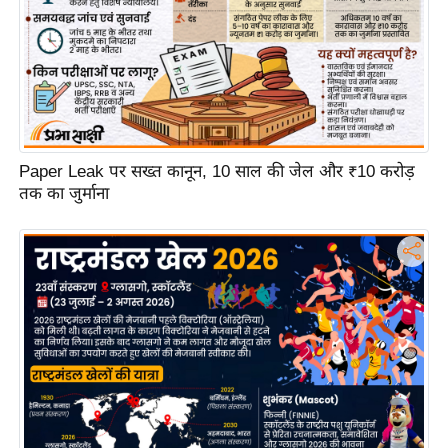
ट
ने
स
मं
त्रा
रि
ले
Paper Leak पर सख्त कानून, 10 साल की जेल और ₹10 करोड़
श
तक का जुर्माना
न
शि
प
रा
ज
नी
ति
वि
श्ले