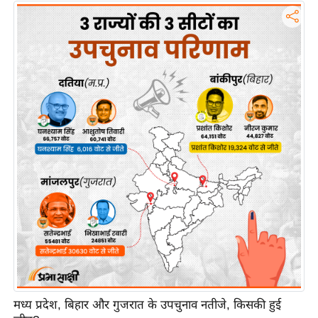
इ
म
ई
-
पे
प
र
मि
सा
ल
बे
मि
सा
ल
श
मध्य प्रदेश, बिहार और गुजरात के उपचुनाव नतीजे, किसकी हुई