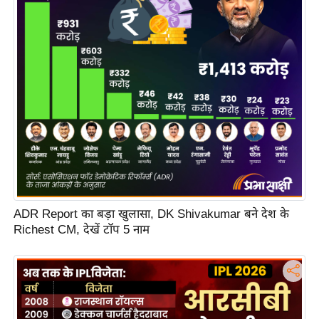
s
a
l
C
o
d
e
O
f
E
t
h
ADR Report का बड़ा खुलासा, DK Shivakumar बने देश के
i
Richest CM, देखें टॉप 5 नाम
c
s
R
S