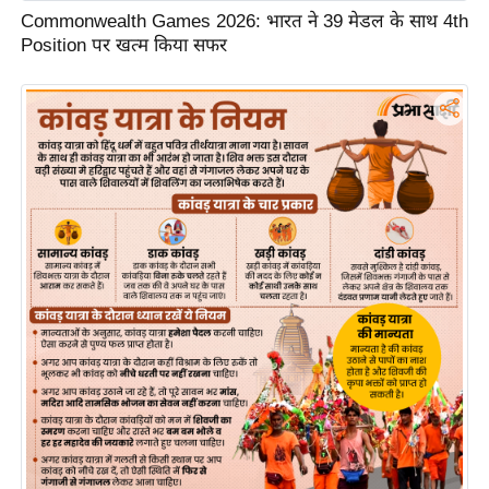
र्ल्ड
Commonwealth Games 2026: भारत ने 39 मेडल के साथ 4th
Position पर खत्म किया सफर
न्यू
ज
ब्री
फ
म
नो
रं
ज
न
ज
ग
त
बॉ
ली
वु