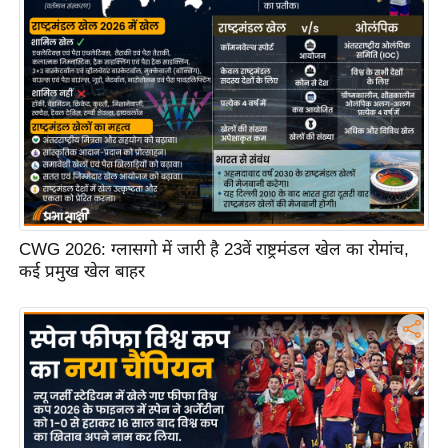
ष
ण
स
म
सा
म
यि
क
मा
CWG 2026: ग्लासगो में जारी है 23वें राष्ट्रमंडल खेल का रोमांच,
तृ
कई प्रमुख खेल बाहर
भू
मि
स्तं
भ
ए
म
.