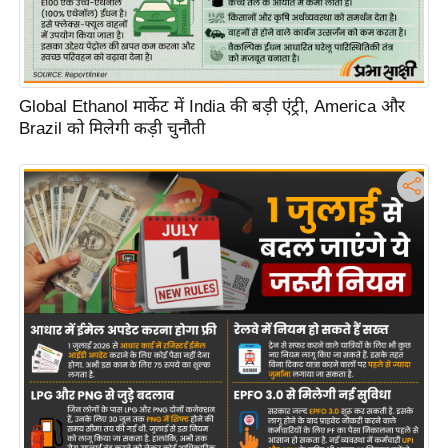
d
e
o
s
Global Ethanol मार्केट में India की बड़ी एंट्री, America और
Brazil को मिलेगी कड़ी चुनौती
i
O
S
A
p
p
A
b
o
u
t
u
s