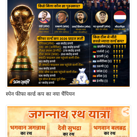
आ
र
.
आ
ई
.
चा
य
प
र
स
स्पेन फीफा वर्ल्ड कप का नया चैंपियन
मी
क्षा
ध
र्म
ज्यो