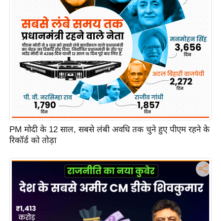
c
y
G
r
i
e
v
a
n
c
PM मोदी के 12 साल, सबसे लंबी अवधि तक चुने हुए पीएम रहने के
e
रिकॉर्ड को तोड़ा
R
e
d
r
e
s