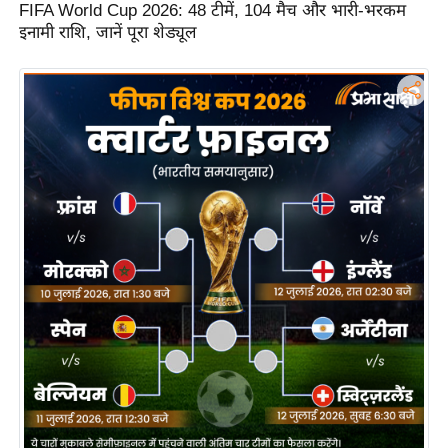
FIFA World Cup 2026: 48 टीमें, 104 मैच और भारी-भरकम
n
इनामी राशि, जानें पूरा शेड्यूल
d
r
o
i
d
A
p
p