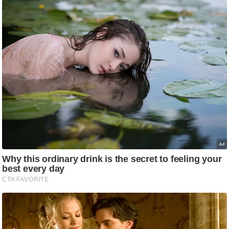
/
फै
श
न
घ
रे
लू
नु
स्खे
प
र्य
ट
न
स्थ
ल
फि