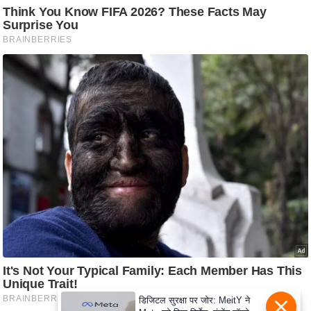
c
y
G
r
i
e
v
a
n
c
e
R
e
d
r
e
s
डिजिटल सुरक्षा पर जोर: MeitY ने