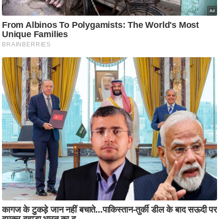
ति
ष
प्र
भु
म
हि
मा
/
ध
र्म
स्थ
ल
व्र
त
त्यो
हा
र