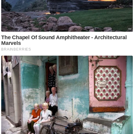
आ
र
.
आ
ई
.
चा
य
प
र
स
मी
क्षा
ध
र्म
ज्यो