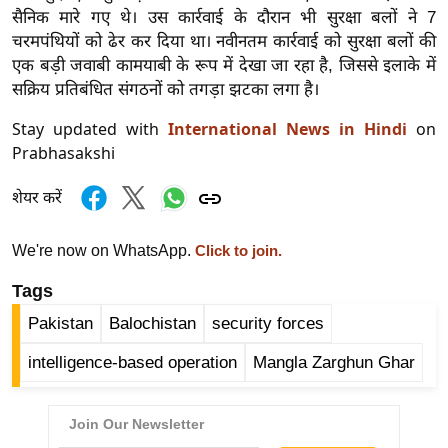
र्ल्ड
सैनिक मारे गए थे। उस कार्रवाई के दौरान भी सुरक्षा बलों ने 7
चरमपंथियों को ढेर कर दिया था। नवीनतम कार्रवाई को सुरक्षा बलों की
न्यू
एक बड़ी जवाबी कामयाबी के रूप में देखा जा रहा है, जिससे इलाके में
ज
सक्रिय प्रतिबंधित संगठनों को तगड़ा झटका लगा है।
ब्री
फ
Stay updated with
International News in Hindi
on
Prabhasakshi
म
नो
शेयर करें
रं
ज
We're now on WhatsApp.
Click to join.
न
ज
Tags
ग
Pakistan
Balochistan
security forces
त
intelligence-based operation
Mangla Zarghun Ghar
बॉ
ली
वु