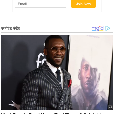
ड
हॉ
ली
वु
ड
फि
ल्म
स
मी
क्षा
B
r
e
a
k
i
n