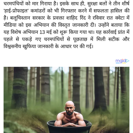
य
चरमपंथियों को मार गिराया है। इसके साथ ही, सुरक्षा बलों ने तीन शीर्ष
ब
'हाई-प्रोफाइल' कमांडरों को भी गिरफ्तार करने में सफलता हासिल की
है। बलूचिस्तान सरकार के प्रवक्ता शाहिद रिंद ने रविवार रात क्वेटा में
ज
मीडिया को इस अभियान की विस्तृत जानकारी दी। उन्होंने बताया कि
ट
यह विशेष अभियान 13 मई को शुरू किया गया था। यह कार्रवाई प्रांत में
खे
पहले से पकड़े गए चरमपंथियों से पूछताछ में मिली सटीक और
ल
विश्वसनीय खुफिया जानकारी के आधार पर की गई।
क्रि
के
ट
I
P
L
2
0
2
6
क्रा