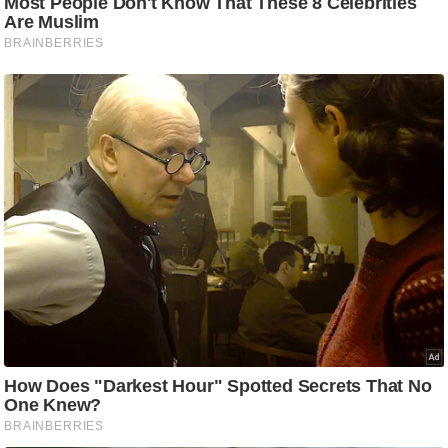
g
N
e
w
s
ला
इ
फ
स्टा
इ
ल
टे
क्नॉ
लॉ
जी
ब्यू
टी