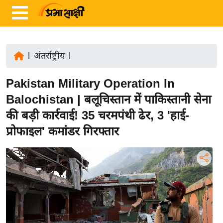
|
अंतर्राष्ट्रीय
|
ता
Pakistan Military Operation In
ज़ा
ख
Balochistan | बलूचिस्तान में पाकिस्तानी सेना
ब
की बड़ी कार्रवाई! 35 चरमपंथी ढेर, 3 'हाई-
र
प्रोफाइल' कमांडर गिरफ्तार
रा
ष्ट्री
य
अं
त
र्रा
ष्ट्री