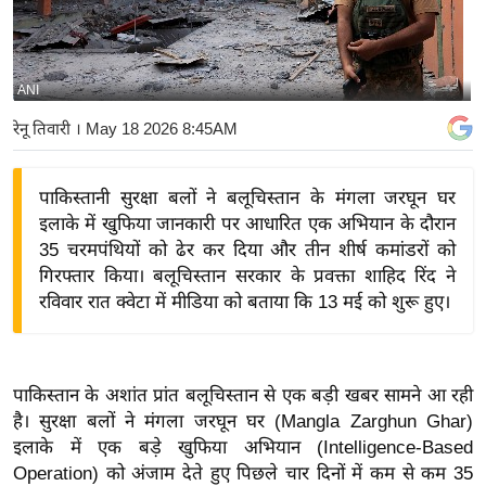
य
बि
ज़
ANI
ने
रेनू तिवारी
। May 18 2026 8:45AM
स
उ
पाकिस्तानी सुरक्षा बलों ने बलूचिस्तान के मंगला जरघून घर
द्यो
इलाके में खुफिया जानकारी पर आधारित एक अभियान के दौरान
ग
35 चरमपंथियों को ढेर कर दिया और तीन शीर्ष कमांडरों को
ज
गिरफ्तार किया। बलूचिस्तान सरकार के प्रवक्ता शाहिद रिंद ने
ग
रविवार रात क्वेटा में मीडिया को बताया कि 13 मई को शुरू हुए।
त
वि
शे
पाकिस्तान के अशांत प्रांत बलूचिस्तान से एक बड़ी खबर सामने आ रही
ष
है। सुरक्षा बलों ने मंगला जरघून घर (Mangla Zarghun Ghar)
ज्ञ
इलाके में एक बड़े खुफिया अभियान (Intelligence-Based
रा
Operation) को अंजाम देते हुए पिछले चार दिनों में कम से कम 35