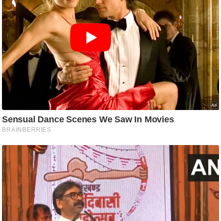
ट
ने
स
मं
त्रा
रि
ले
श
न
शि
प
रा
ज
नी
ति
वि
श्ले