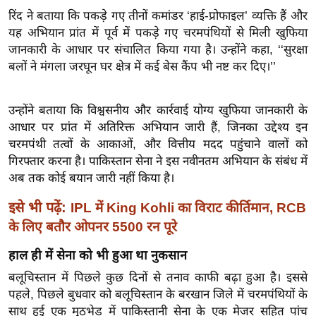
ख्सि
रिंद ने बताया कि पकड़े गए तीनों कमांडर ‘हाई-प्रोफाइल’ व्यक्ति हैं और
य
यह अभियान प्रांत में पूर्व में पकड़े गए चरमपंथियों से मिली खुफिया
त
जानकारी के आधार पर संचालित किया गया है। उन्होंने कहा, ‘‘सुरक्षा
यं
बलों ने मंगला जरघून घर क्षेत्र में कई बेस कैंप भी नष्ट कर दिए।’’
ग
इं
उन्होंने बताया कि विश्वसनीय और कार्रवाई योग्य खुफिया जानकारी के
डि
आधार पर प्रांत में अतिरिक्त अभियान जारी हैं, जिनका उद्देश्य इन
या
चरमपंथी तत्वों के आकाओं, और वित्तीय मदद पहुंचाने वालों को
सा
गिरफ्तार करना है। पाकिस्तान सेना ने इस नवीनतम अभियान के संबंध में
हि
अब तक कोई बयान जारी नहीं किया है।
त्य
इसे भी पढ़ें:
IPL में King Kohli का विराट कीर्तिमान, RCB
ज
के लिए बतौर ओपनर 5500 रन पूरे
ग
त
हाल ही में सेना को भी हुआ था नुकसान
ऑ
बलूचिस्तान में पिछले कुछ दिनों से तनाव काफी बढ़ा हुआ है। इससे
टो
पहले, पिछले बुधवार को बलूचिस्तान के बरखान जिले में चरमपंथियों के
व
साथ हुई एक मुठभेड़ में पाकिस्तानी सेना के एक मेजर सहित पांच