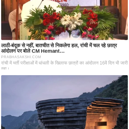
ष
ण
स
म
सा
म
यि
क
मा
तृ
भू
मि
स्तं
भ
ए
म
.