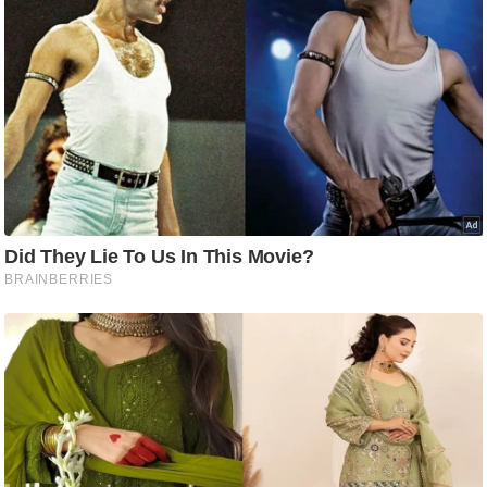
/
फै
श
न
घ
रे
लू
नु
स्खे
प
र्य
ट
न
स्थ
ल
फि