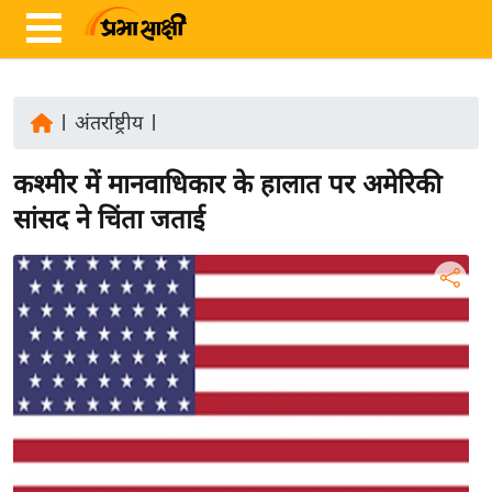
|
अंतर्राष्ट्रीय
|
ता
कश्मीर में मानवाधिकार के हालात पर अमेरिकी
ज़ा
ख
सांसद ने चिंता जताई
ब
र
रा
ष्ट्री
य
अं
त
र्रा
ष्ट्री