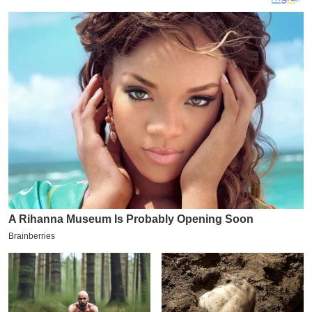
य
ब
ज
ट
खे
ल
क्रि
के
ट
I
P
L
2
0
2
6
क्रा