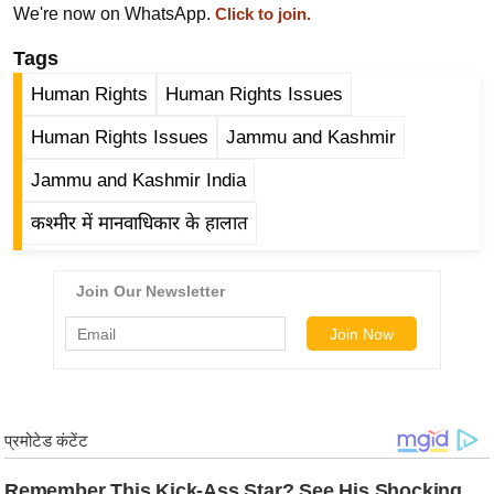
We're now on WhatsApp.
Click to join.
र्ल्ड
न्यू
Tags
ज
Human Rights
Human Rights Issues
ब्री
Human Rights Issues
Jammu and Kashmir
फ
म
Jammu and Kashmir India
नो
कश्मीर में मानवाधिकार के हालात
रं
ज
न
ज
ग
त
बॉ
ली
वु