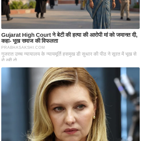
आ
र
.
आ
ई
.
चा
य
प
र
स
मी
क्षा
ध
र्म
ज्यो