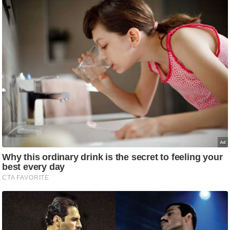
g
N
e
w
s
ला
इ
फ
स्टा
इ
ल
टे
क्नॉ
लॉ
जी
ब्यू
टी