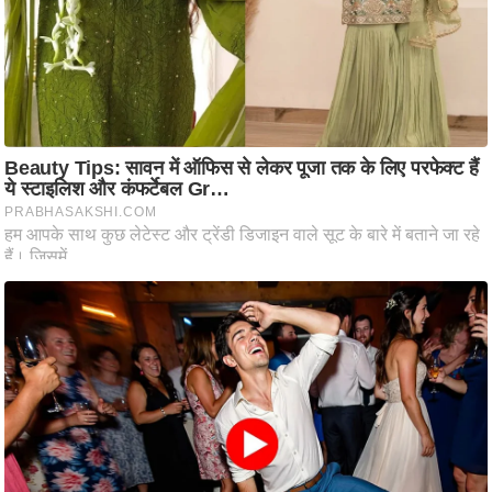
ट
ने
स
मं
त्रा
रि
ले
श
न
शि
प
रा
ज
नी
ति
वि
श्ले