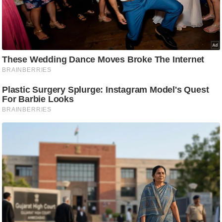
ष
ण
स
म
सा
म
यि
क
मा
तृ
भू
मि
स्तं
भ
ए
म
.