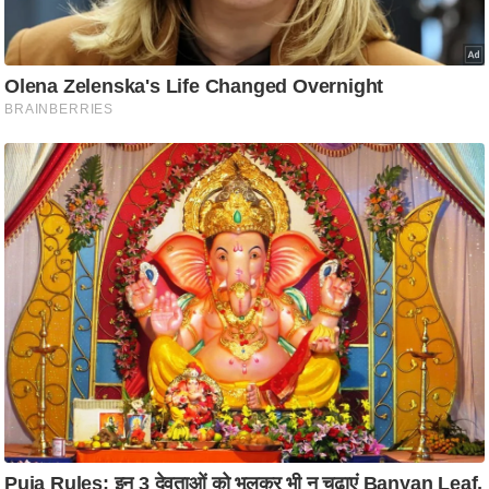
ति
ष
प्र
भु
म
हि
मा
/
ध
र्म
स्थ
ल
व्र
त
त्यो
हा
र