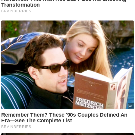
ड
हॉ
ली
वु
ड
फि
ल्म
स
मी
क्षा
B
r
e
a
k
i
n