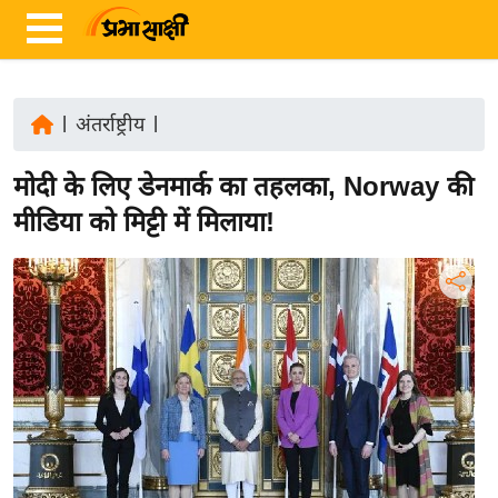
|
अंतर्राष्ट्रीय
|
ता
मोदी के लिए डेनमार्क का तहलका, Norway की
ज़ा
ख
मीडिया को मिट्टी में मिलाया!
ब
र
रा
ष्ट्री
य
अं
त
र्रा
ष्ट्री