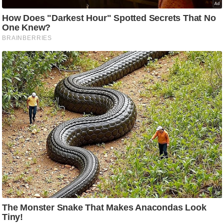
ट
ने
स
मं
त्रा
रि
ले
श
न
शि
प
रा
ज
नी
ति
वि
श्ले