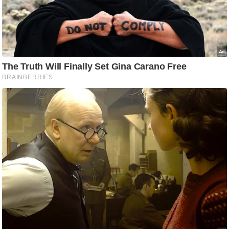
/
फै
श
न
घ
रे
लू
नु
स्खे
प
र्य
ट
न
स्थ
ल
फि