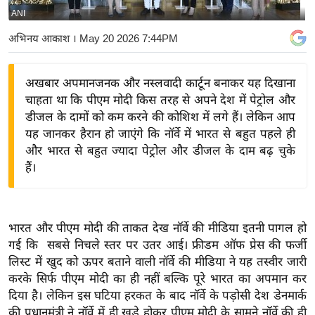
ANI
य
बि
अभिनय आकाश
। May 20 2026 7:44PM
ज़
ने
अखबार अपमानजनक और नस्लवादी कार्टून बनाकर यह दिखाना
स
चाहता था कि पीएम मोदी किस तरह से अपने देश में पेट्रोल और
उ
डीजल के दामों को कम करने की कोशिश में लगे हैं। लेकिन आप
द्यो
यह जानकर हैरान हो जाएंगे कि नॉर्वे में भारत से बहुत पहले ही
ग
और भारत से बहुत ज्यादा पेट्रोल और डीजल के दाम बढ़ चुके
हैं।
ज
ग
त
वि
भारत और पीएम मोदी की ताकत देख नॉर्वे की मीडिया इतनी पागल हो
गई कि सबसे निचले स्तर पर उतर आई। फ्रीडम ऑफ प्रेस की फर्जी
शे
लिस्ट में खुद को ऊपर बताने वाली नॉर्वे की मीडिया ने यह तस्वीर जारी
ष
करके सिर्फ पीएम मोदी का ही नहीं बल्कि पूरे भारत का अपमान कर
ज्ञ
दिया है। लेकिन इस घटिया हरकत के बाद नॉर्वे के पड़ोसी देश डेनमार्क
रा
की प्रधानमंत्री ने नॉर्वे में ही खड़े होकर पीएम मोदी के सामने नॉर्वे की ही