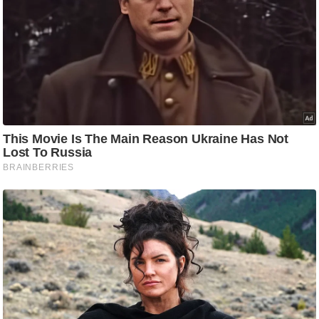
g
N
e
w
s
ला
इ
फ
स्टा
इ
ल
टे
क्नॉ
लॉ
जी
ब्यू
टी