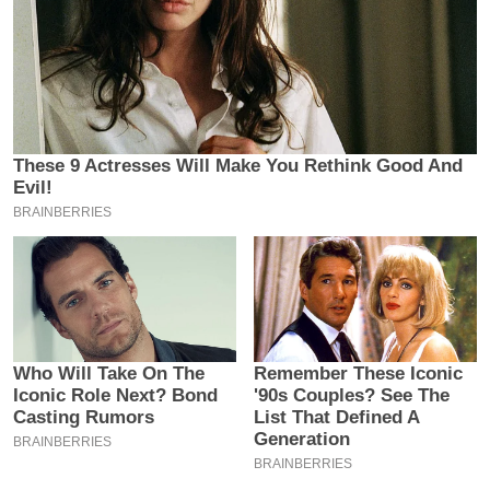
इ
म
ई
-
पे
प
र
मि
सा
ल
बे
मि
सा
ल
श