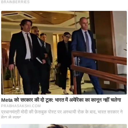
ष
ण
स
म
सा
म
यि
क
मा
तृ
भू
मि
स्तं
भ
ए
म
.