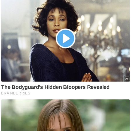
आ
र
.
आ
ई
.
चा
य
प
र
स
मी
क्षा
ध
र्म
ज्यो