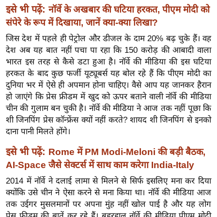
ख्सि
इसे भी पढ़ें:
नॉर्वे के अखबार की घटिया हरकत, पीएम मोदी को
य
संपेरे के रूप में दिखाया, जानें क्या-क्या लिखा?
त
जिस देश में पहले ही पेट्रोल और डीजल के दाम 20% बढ़ चुके हैं। वह
यं
देश अब यह बात नहीं पचा पा रहा कि 150 करोड़ की आबादी वाला
ग
भारत इस तरह से कैसे डटा हुआ है। नॉर्वे की मीडिया की इस घटिया
इं
हरकत के बाद कुछ फर्जी यूट्यूबर्स यह बोल रहे हैं कि पीएम मोदी का
डि
दुनिया भर में ऐसे ही अपमान होना चाहिए। वैसे आप यह जानकर हैरान
या
हो जाएंगे कि प्रेस फ्रीडम में खुद को ऊपर बताने वाली नॉर्वे की मीडिया
चीन की गुलाम बन चुकी है। नॉर्वे की मीडिया ने आज तक नहीं पूछा कि
सा
शी जिनपिंग प्रेस कॉन्फ्रेंस क्यों नहीं करते? शायद शी जिनपिंग से इनको
हि
दाना पानी मिलते होंगे।
त्य
ज
इसे भी पढ़ें:
Rome में PM Modi-Meloni की बड़ी बैठक,
ग
AI-Space जैसे सेक्टर्स में साथ काम करेगा India-Italy
त
2014 में नॉर्वे ने दलाई लामा से मिलने से सिर्फ इसलिए मना कर दिया
ऑ
क्योंकि उसे चीन ने ऐसा करने से मना किया था। नॉर्वे की मीडिया आज
टो
तक उईगर मुसलमानों पर अपना मुंह नहीं खोल पाई है और यह लोग
व
प्रेस फ्रीडम की बातें कर रहे हैं। बहरहाल नॉर्वे की मीडिया पीएम मोदी