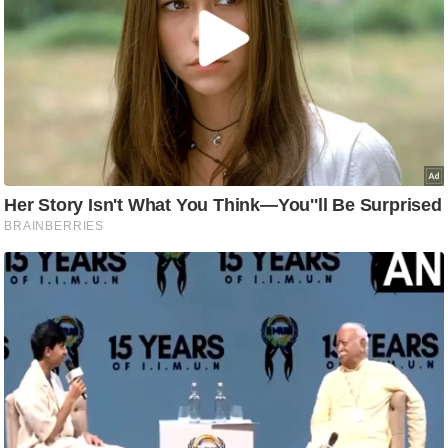
ति
ष
प्र
भु
म
हि
मा
/
ध
र्म
स्थ
ल
व्र
त
त्यो
हा
र