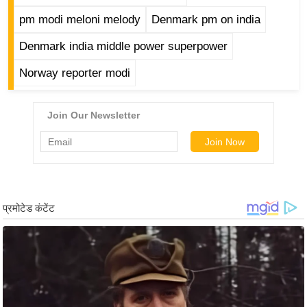
ड
pm modi meloni melody
Denmark pm on india
हॉ
ली
Denmark india middle power superpower
वु
Norway reporter modi
ड
फि
ल्म
स
मी
क्षा
B
r
e
a
k
i
n