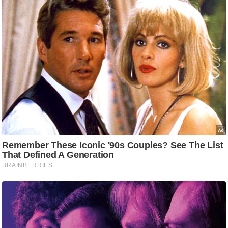
ट
ने
स
मं
त्रा
रि
ले
श
न
शि
प
रा
ज
नी
ति
वि
श्ले