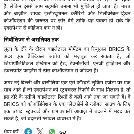
g
है, लेकिन इससे आम सहमति बनाना भी मुश्किल हो जाता है। भारत
N
और ब्राज़ील शायद इंस्टीट्यूशनल क्लैरिटी और डिलीवरेबल-ड्रिवन
e
कोऑपरेशन की ज़रूरत पर ज़ोर देंगे ताकि यह पक्का हो सके कि
w
एक्सपेंशन से कोहेज़न कम न हो।
s
सिंबॉलिज़्म से असलियत तक
ला
लूला के दौरे के दौरान बाइलेटरल मोमेंटम का रिन्यूअल BRICS के
इ
अंदर एक प्रैक्टिकल अप्रोच को मज़बूत कर सकता है, जो
फ
जियोपॉलिटिकल एम्बिशन को ट्रेड, टेक्नोलॉजी, एनर्जी ट्रांज़िशन और
स्टा
डेवलपमेंट फाइनेंस में ठोस कोऑपरेशन से जोड़ता है।
इ
ल
अगर नई दिल्ली और ब्रासीलिया एक ऐसे फॉरवर्ड-लुकिंग एजेंडा पर एक
साथ आते हैं जो एक्सपेंशन को स्ट्रक्चरल रिफॉर्म के साथ मिलाता है, तो
टे
इस दौरे के नतीजे बाइलेटरल रिश्तों से कहीं आगे तक जा सकते हैं। वे
क्नॉ
BRICS को कोऑर्डिनेशन के एक प्लेटफॉर्म से ग्लोबल साउथ के लिए
लॉ
एक ज़्यादा स्ट्रक्चर्ड और प्रभावशाली आवाज़ में बदलने में मदद कर
जी
सकते हैं, जो बदलती ग्लोबल व्यवस्था में है।
ब्यू
टी
शेयर करें