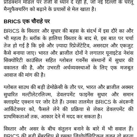
ड
प्रोडक्शन मॉडल पर तेजी से ध्यान दे रही हैं, जो नई दिल्ली के घरेलू
हॉ
मैन्युफैक्चरिंग को बढ़ाने के प्रयासों से मेल खाता है।
ली
BRICS एक चौराहे पर
वु
BRICS के विस्तार और सुधार की बहस के संदर्भ में इस दौरे का और
ड
भी महत्व है। ब्लॉक के हालिया विस्तार के बाद से, इस बात पर चर्चा
फि
तेज हो गई है कि इसे और ज़्यादा रिप्रेजेंटेटिव, असरदार और एकजुट
ल्म
कैसे बनाया जाए। भारत और ब्राजील दोनों ने लगातार यूनाइटेड नेशंस
स
सिक्योरिटी काउंसिल सहित ग्लोबल गवर्नेंस संस्थानों में सुधार की
मी
वकालत की है, और उभरती अर्थव्यवस्थाओं के लिए एक मजबूत
क्षा
आवाज की मांग की है।
B
ग्लोबल साउथ की बड़ी डेमोक्रेसी के तौर पर, भारत और ब्राजील अक्सर
r
सुधारित मल्टीलेटरलिज्म, डेवलपमेंट फाइनेंस सुधार और समान
e
क्लाइमेट एक्शन पर जोर देते हैं। उनका तालमेल BRICS के अंदरूनी
a
आर्किटेक्चर को, फैसले लेने की प्रक्रिया से लेकर डेवलपमेंट की
k
प्राथमिकताओं तक, आकार देने में मदद कर सकता है।
i
विस्तार और असर के बीच संतुलन बनाने के बारे में भी सवाल हैं।
n
BRICS की बड़ी मेंबरशिप से इसका जियोपॉलिटिकल वज़न तो बढ़ता