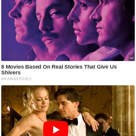
ष
ण
स
म
सा
म
यि
क
मा
तृ
भू
मि
स्तं
भ
ए
म
.