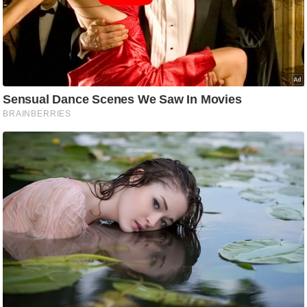
आ
र
.
आ
ई
.
चा
य
प
र
स
मी
क्षा
ध
र्म
ज्यो