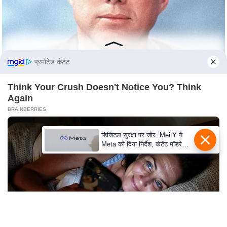
e
l
L
o
k
प्रमोटेड कंटेंट
s
a
Think Your Crush Doesn't Notice You? Think
Again
b
BRAINBERRIES
h
a
डिजिटल सुरक्षा पर जोर: MeitY ने
c
Meta को दिया निर्देश, कंटेंट मॉडरेशन
h
मजबूत करे
u
n
a
v
A