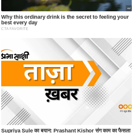
ति
ष
प्र
भु
म
हि
मा
/
ध
र्म
स्थ
ल
व्र
त
त्यो
हा
र