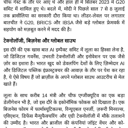
चीफ गेस्ट के तौर पर आए थे और हाल ही में सितंबर 2023 में G20
र्ल्ड
समिट में शामिल हुए थे। बदले में, मोदी ने पिछले साल 7 से 8 जुलाई
न्यू
तक ब्रासीलिया का सरकारी दौरा किया था। लीडर-लेवल पर लगातार
ज
बातचीत ने G20, BRICS और IBSA जैसे बड़े ग्लोबल फ्रेमवर्क में
ब्री
सहयोग को मज़बूत करने में मदद की है।
फ
टेक्नोलॉजी, बिज़नेस और ग्लोबल साउथ
म
इस दौरे की एक खास बात AI इम्पैक्ट समिट में लूला का हिस्सा लेना है,
नो
जो डिजिटल गवर्नेंस, उभरती टेक्नोलॉजी और इनोवेशन पर एक जैसे
रं
ज़ोर का इशारा है। भारत खुद को डेवलपिंग देशों के लिए ज़िम्मेदार AI
ज
और डिजिटल पब्लिक इंफ्रास्ट्रक्चर की आवाज़ के तौर पर पेश कर रहा
न
है, ये ऐसे विषय हैं जो ब्राज़ील के अपने ग्लोबल साउथ आउटरीच से मेल
ज
खाते हैं।
ग
लूला के साथ करीब 14 मंत्री और चीफ एग्जीक्यूटिव का एक बड़ा
त
डेलीगेशन भी है, जो इस दौरे के इकोनॉमिक फोकस को दिखाता है। एक
बॉ
बिजनेस फोरम में फार्मास्यूटिकल्स, रिन्यूएबल एनर्जी, ज़रूरी मिनरल्स,
ली
एविएशन, डिफेंस मैन्युफैक्चरिंग और एग्री टेक्नोलॉजी में मौके तलाशने
वु
की उम्मीद है। भारत और ब्राजील की कंपनियां जॉइंट वेंचर और को-