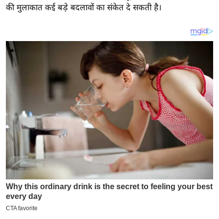
य
की मुलाकात कई बड़े बदलावों का संकेत दे सकती है।
ब
ज
ट
खे
ल
क्रि
के
ट
I
P
L
2
0
2
6
क्रा