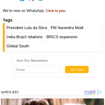
/
फै
We're now on WhatsApp.
Click to join.
श
Tags
न
President Lula da Silva
PM Narendra Modi
घ
रे
India-Brazil relations
BRICS expansion
लू
Global South
नु
स्खे
प
र्य
ट
न
स्थ
ल
फि