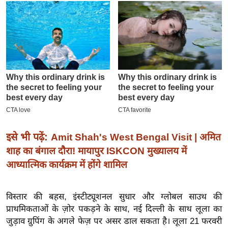
इ
म
ई
-
पे
प
र
मि
सा
इसे भी पढ़ें:
ल
Amit Shah's West Bengal Visit | अमित
शाह का बंगाल दौरा! मायापुर ISKCON मुख्यालय में
बे
आध्यात्मिक कार्यक्रम में होंगे शामिल
मि
सा
विस्तार की बहस, इंस्टीट्यूशनल सुधार और ग्लोबल साउथ की
ल
प्राथमिकताओं के ज़ोर पकड़ने के साथ, नई दिल्ली के साथ लूला का
श
जुड़ाव ग्रुपिंग के अगले फेज़ पर असर डाल सकता है।
लूला 21 फरवरी