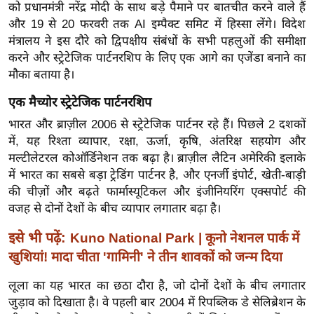
ख्सि
को प्रधानमंत्री नरेंद्र मोदी के साथ बड़े पैमाने पर बातचीत करने वाले हैं
य
और 19 से 20 फरवरी तक AI इम्पैक्ट समिट में हिस्सा लेंगे। विदेश
मंत्रालय ने इस दौरे को द्विपक्षीय संबंधों के सभी पहलुओं की समीक्षा
त
करने और स्ट्रेटेजिक पार्टनरशिप के लिए एक आगे का एजेंडा बनाने का
यं
मौका बताया है।
ग
इं
एक मैच्योर स्ट्रेटेजिक पार्टनरशिप
डि
भारत और ब्राज़ील 2006 से स्ट्रेटेजिक पार्टनर रहे हैं। पिछले 2 दशकों
या
में, यह रिश्ता व्यापार, रक्षा, ऊर्जा, कृषि, अंतरिक्ष सहयोग और
सा
मल्टीलेटरल कोऑर्डिनेशन तक बढ़ा है। ब्राज़ील लैटिन अमेरिकी इलाके
में भारत का सबसे बड़ा ट्रेडिंग पार्टनर है, और एनर्जी इंपोर्ट, खेती-बाड़ी
हि
की चीज़ों और बढ़ते फार्मास्यूटिकल और इंजीनियरिंग एक्सपोर्ट की
त्य
वजह से दोनों देशों के बीच व्यापार लगातार बढ़ा है।
ज
ग
इसे भी पढ़ें:
Kuno National Park | कूनो नेशनल पार्क में
त
खुशियां! मादा चीता 'गामिनी' ने तीन शावकों को जन्म दिया
ऑ
लूला का यह भारत का छठा दौरा है, जो दोनों देशों के बीच लगातार
टो
जुड़ाव को दिखाता है। वे पहली बार 2004 में रिपब्लिक डे सेलिब्रेशन के
व